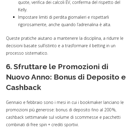
quote, verifica dei calcoli EV, conferma del rispetto del
Kelly.
Impostare limiti di perdita giornalieri e rispettarli
rigorosamente, anche quando l’adrenalina è alta.
Queste pratiche aiutano a mantenere la disciplina, a ridurre le
decisioni basate sull’istinto e a trasformare il betting in un
processo sistematico.
6. Sfruttare le Promozioni di
Nuovo Anno: Bonus di Deposito e
Cashback
Gennaio e febbraio sono i mesi in cui i bookmaker lanciano le
promozioni più generose: bonus di deposito fino al 200 %,
cashback settimanale sul volume di scommesse e pacchetti
combinati di free spin + crediti sportivi.