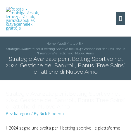
Mai
Men
Home
2026
luty
8
Strategie Avanzate per il Betting Sportivo nel 2024: Gestione del Bankroll, Bonus
“Free Spins” e Tattiche di Nuovo Anno
Strategie Avanzate per il Betting Sportivo nel
2024: Gestione del Bankroll, Bonus “Free Spins”
e Tattiche di Nuovo Anno
Strategie Avanzate per il Betting Sportivo nel
2024: Gestione del Bankroll, Bonus “Free Spins”
e Tattiche di Nuovo Anno
Bez kategorii
/ By
Nick Klodeon
Il 2024 segna una svolta per il betting sportivo: le piattaforme