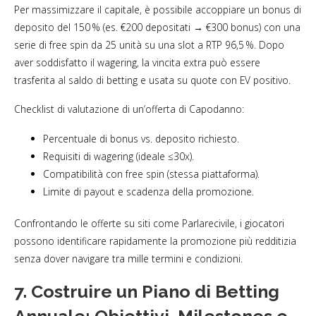
Per massimizzare il capitale, è possibile accoppiare un bonus di
deposito del 150 % (es. €200 depositati → €300 bonus) con una
serie di free spin da 25 unità su una slot a RTP 96,5 %. Dopo
aver soddisfatto il wagering, la vincita extra può essere
trasferita al saldo di betting e usata su quote con EV positivo.
Checklist di valutazione di un’offerta di Capodanno:
Percentuale di bonus vs. deposito richiesto.
Requisiti di wagering (ideale ≤30x).
Compatibilità con free spin (stessa piattaforma).
Limite di payout e scadenza della promozione.
Confrontando le offerte su siti come Parlarecivile, i giocatori
possono identificare rapidamente la promozione più redditizia
senza dover navigare tra mille termini e condizioni.
7. Costruire un Piano di Betting
Annuale: Obiettivi, Milestones e