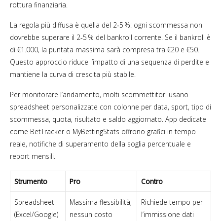
rottura finanziaria.
La regola più diffusa è quella del 2‑5 %: ogni scommessa non
dovrebbe superare il 2‑5 % del bankroll corrente. Se il bankroll è
di €1.000, la puntata massima sarà compresa tra €20 e €50.
Questo approccio riduce l’impatto di una sequenza di perdite e
mantiene la curva di crescita più stabile.
Per monitorare l’andamento, molti scommettitori usano
spreadsheet personalizzate con colonne per data, sport, tipo di
scommessa, quota, risultato e saldo aggiornato. App dedicate
come BetTracker o MyBettingStats offrono grafici in tempo
reale, notifiche di superamento della soglia percentuale e
report mensili.
Strumento
Pro
Contro
Spreadsheet
Massima flessibilità,
Richiede tempo per
(Excel/Google)
nessun costo
l’immissione dati