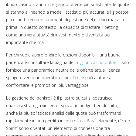
ibrido‑casino stanno integrando offerte più sofisticate, le quote
si stanno allineando a modelli statistici più accurati e i giocatori
più esperti cercano strumenti di gestione del rischio mai visti
prima. In questo contesto, la capacità di trattare il betting
come una vera attività di investimento è diventata più
importante che mai.
Per chi vuole approfondire le opzioni disponibili, una buona
partenza è consultare la pagina dei
migliori casino online
. Il sito
fornisce una panoramica neutra delle offerte attuali, senza
spingere verso un operatore specifico, e può aiutare a
confrontare le promozioni più vantaggiose.
La gestione del bankroll è il pilastro su cui si costruisce
qualsiasi strategia vincente. Senza un budget ben definito,
anche la più sofisticata analisi delle quote può trasformarsi
rapidamente in una perdita incontrollata. Parallelamente, i “Free
Spins” sono diventati un elemento di connessione tra
scommesse sportive e giochi da casinò, offrendo un margine di