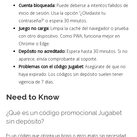
Cuenta bloqueada:
Puede deberse a intentos fallidos de
inicio de sesión. Usa la opción “¿Olvidaste tu
contraseña?” o espera 30 minutos.
Juego no carga:
Limpia la caché del navegador o prueba
con otro dispositivo. Como PWA, funciona mejor en
Chrome o Edge.
Depósito no acreditado:
Espera hasta 30 minutos. Si no
aparece, envía comprobante al soporte.
Problemas con el código Jugabet:
Asegúrate de que no
haya expirado. Los códigos sin depósito suelen tener
vigencia de 7 días.
Need to Know
¿Qué es un código promocional Jugabet
sin depósito?
Es un código que otorga un bono o giros gratis sin necesidad