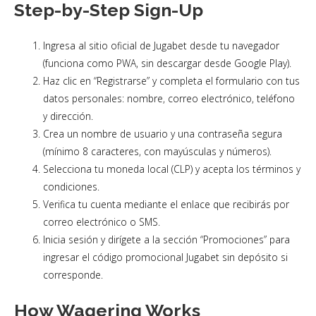
Step-by-Step Sign-Up
Ingresa al sitio oficial de Jugabet desde tu navegador
(funciona como PWA, sin descargar desde Google Play).
Haz clic en “Registrarse” y completa el formulario con tus
datos personales: nombre, correo electrónico, teléfono
y dirección.
Crea un nombre de usuario y una contraseña segura
(mínimo 8 caracteres, con mayúsculas y números).
Selecciona tu moneda local (CLP) y acepta los términos y
condiciones.
Verifica tu cuenta mediante el enlace que recibirás por
correo electrónico o SMS.
Inicia sesión y dirígete a la sección “Promociones” para
ingresar el código promocional Jugabet sin depósito si
corresponde.
How Wagering Works