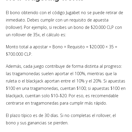
El bono obtenido con el código Jugabet no se puede retirar de
inmediato. Debes cumplir con un requisito de apuesta
(rollover). Por ejemplo, si recibes un bono de $20.000 CLP con
un rollover de 35x, el cálculo es:
Monto total a apostar = Bono × Requisito = $20.000 × 35 =
$700.000 CLP.
Además, cada juego contribuye de forma distinta al progreso:
las tragamonedas suelen aportar el 100%, mientras que la
ruleta o el blackjack aportan entre el 10% y el 20%. Si apuestas
$100 en una tragamonedas, cuentan $100; si apuestas $100 en
blackjack, cuentan solo $10–$20. Por eso, es recomendable
centrarse en tragamonedas para cumplir más rápido.
El plazo típico es de 30 días. Si no completas el rollover, el
bono y sus ganancias se pierden.