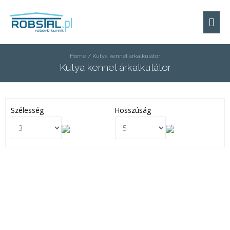
Home
Kutya kennel árkalkulátor
Kutya kennel árkalkulátor
Szélesség
Hosszúság