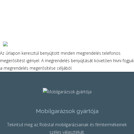
Az űrlapon keresztül benyújtott minden megrendelés telefonos
megerősítést igényel. A megrendelés benyújtását követően hívni fogjuk
a megrendelés megerősítése céljából.
Mobilgarázsok gyártója
Tekintsd meg az Robstal mobilgarázsainak és fémtermékeinek
széles választékát.