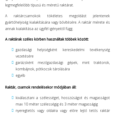
legmegfelelőbb típusú és méretű raktárat.
A raktárcsarnokok tökéletes megoldást jelentenek
gyártóhelyiség kialakítására vagy bővítésére. A raktár mérete és
annak kialakítása az ügyfél igényeitől függ.
A raktárak széles körben használtak többek között:
gazdasági helyiségként kereskedelmi tevékenység
vezetésére
garázsként mezőgazdasági gépek, mint traktorok,
kombájnok, pótkocsik tárolására
egyéb
Raktár, csarnok rendelésekor módjában áll:
kiválasztani a szélességet, hosszúságot és magasságot
max 10 méter szélességig és 3 méter magasságig
nyeregtetős vagy oldalra vagy előre lejtő tetős raktár