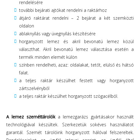
rendelésére
további bejárati ajtókat rendelni a raktárhoz
átjáró raktárat rendelni – 2 bejárat a két szemközti
oldalon
ablaknyílás vagy üvegnyílás készítésére
horganyzott lemez és akril bevonatú lemez közül
választhat. Akril bevonatú lemez választása esetén a
termék minden elemét külön
színben rendelheti, azaz: oldalakat, tetőt, elülső és hátsó
falat.
a teljes raktár készülhet festett vagy horganyzott
zártszelvényből
a teljes raktár készülhet horganyzott szögacélból.
A lemez szeméttárolók
a lemezgarázs gyártásakor használt
technológiával készültek. Szerkezetük sokéves használatot
garantál. Szemét tárolóink horganyzott hálóval felszereltek.