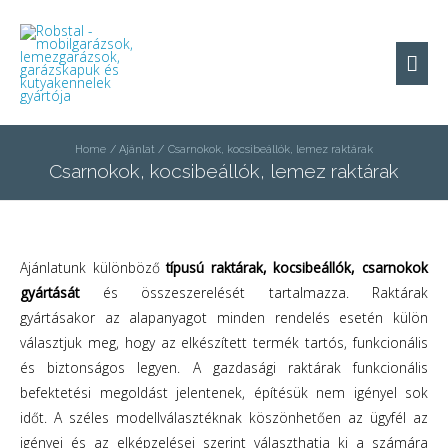
Home
Ajánlat
Csarnokok, kocsibeállók, lemez raktárak
Csarnokok, kocsibeállók, lemez raktárak
Ajánlatunk különböző
típusú raktárak, kocsibeállók, csarnokok
gyártását
és összeszerelését tartalmazza. Raktárak
gyártásakor az alapanyagot minden rendelés esetén külön
választjuk meg, hogy az elkészített termék tartós, funkcionális
és biztonságos legyen. A gazdasági raktárak funkcionális
befektetési megoldást jelentenek, építésük nem igényel sok
időt. A széles modellválasztéknak köszönhetően az ügyfél az
igényei és az elképzelései szerint választhatja ki a számára