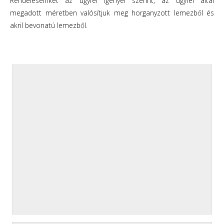
Rendeléseinket az ügyfél igényei szerint, az ügyfél által
megadott méretben valósítjuk meg horganyzott lemezből és
akril bevonatú lemezből.