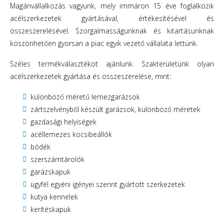
Magánvállalkozás vagyunk, mely immáron 15 éve foglalkozik
acélszerkezetek gyártásával, értékesítésével és
összeszerelésével. Szorgalmasságunknak és kitartásunknak
köszönhetően gyorsan a piac egyik vezető vállalata lettünk.
Széles termékválasztékot ajánlunk. Szakterületünk olyan
acélszerkezetek gyártása és összeszerelése, mint:
különböző méretű lemezgarázsok
zártszelvényből készült garázsok, különböző méretek
gazdasági helyiségek
acéllemezes kocsibeállók
bódék
szerszámtárolók
garázskapuk
ügyfél egyéni igényei szerint gyártott szerkezetek
kutya kennelek
kerítéskapuk