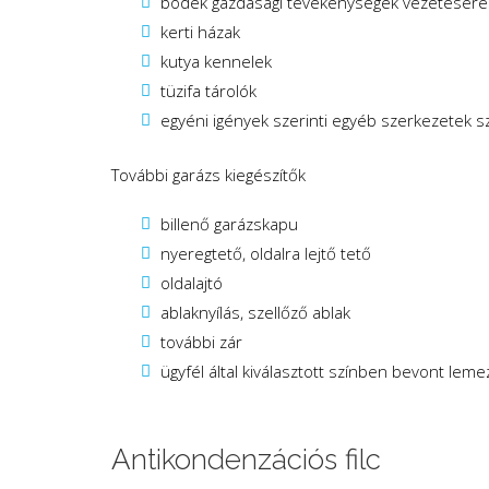
bódék gazdasági tevékenységek vezetésére
kerti házak
kutya kennelek
tüzifa tárolók
egyéni igények szerinti egyéb szerkezetek 
További garázs kiegészítők
billenő garázskapu
nyeregtető, oldalra lejtő tető
oldalajtó
ablaknyílás, szellőző ablak
további zár
ügyfél által kiválasztott színben bevont leme
Antikondenzációs filc