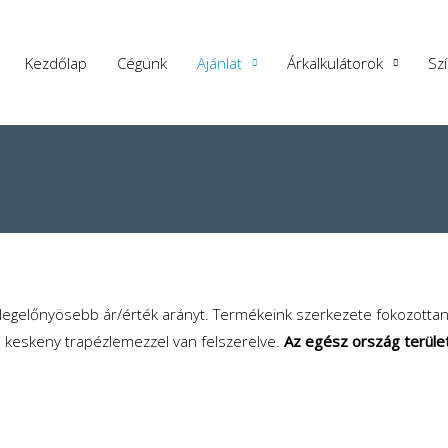
Kezdőlap
Cégünk
Ajánlat
Árkalkulátorok
Sz
 legelőnyösebb ár/érték arányt. Termékeink szerkezete fokozottan 
keskeny trapézlemezzel van felszerelve.
Az egész ország területé