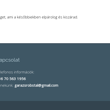
éget, ami a későbbiekben elpárolog és kiszárad.
apcsolat
lefonos információk:
36 70 563 1956
j nekünk:
garazsrobstal@gmail.com