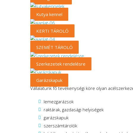
Kutya kennel
KERTI TÁROLÓ
SZEMÉT TÁROLÓ
Szerkezetek rendelésre
Garázskapuk
Vállalatunk fő tevékenységi köre olyan acélszerkez
lemezgarázsok
raktárak, gazdasági helyiségek
garázskapuk
szerszámtárolók