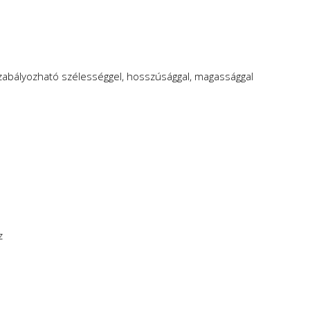
szabályozható szélességgel, hosszúsággal, magassággal
z