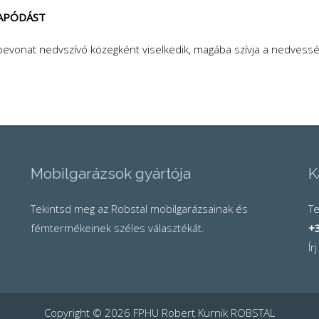
SAPÓDÁST
 bevonat nedvszívó közegként viselkedik, magába szívja a nedvess
Mobilgarázsok gyártója
K
Tekintsd meg az Robstal mobilgarázsainak és
Te
fémtermékeinek széles választékát.
+
Ír
Copyright © 2026 FPHU Robert Kurnik ROBSTAL