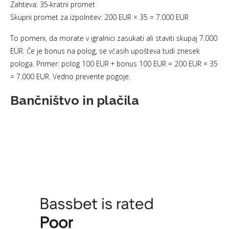
Zahteva: 35-kratni promet
Skupni promet za izpolnitev: 200 EUR × 35 = 7.000 EUR
To pomeni, da morate v igralnici zasukati ali staviti skupaj 7.000
EUR. Če je bonus na polog, se včasih upošteva tudi znesek
pologa. Primer: polog 100 EUR + bonus 100 EUR = 200 EUR × 35
= 7.000 EUR. Vedno preverite pogoje.
Bančništvo in plačila