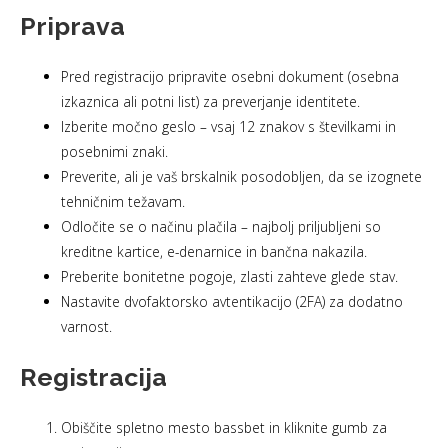
Priprava
Pred registracijo pripravite osebni dokument (osebna
izkaznica ali potni list) za preverjanje identitete.
Izberite močno geslo – vsaj 12 znakov s številkami in
posebnimi znaki.
Preverite, ali je vaš brskalnik posodobljen, da se izognete
tehničnim težavam.
Odločite se o načinu plačila – najbolj priljubljeni so
kreditne kartice, e-denarnice in bančna nakazila.
Preberite bonitetne pogoje, zlasti zahteve glede stav.
Nastavite dvofaktorsko avtentikacijo (2FA) za dodatno
varnost.
Registracija
Obiščite spletno mesto bassbet in kliknite gumb za