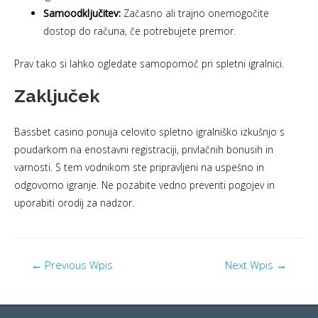
Samoodključitev:
Začasno ali trajno onemogočite
dostop do računa, če potrebujete premor.
Prav tako si lahko ogledate samopomoč pri spletni igralnici.
Zaključek
Bassbet casino ponuja celovito spletno igralniško izkušnjo s
poudarkom na enostavni registraciji, privlačnih bonusih in
varnosti. S tem vodnikom ste pripravljeni na uspešno in
odgovorno igranje. Ne pozabite vedno preveriti pogojev in
uporabiti orodij za nadzor.
Nawigacja
←
Previous Wpis
Next Wpis
→
wpisu