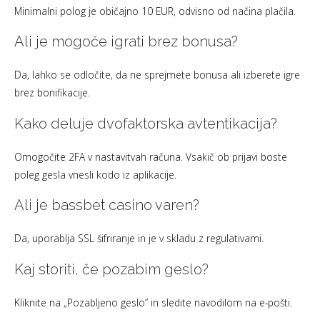
Minimalni polog je običajno 10 EUR, odvisno od načina plačila.
Ali je mogoče igrati brez bonusa?
Da, lahko se odločite, da ne sprejmete bonusa ali izberete igre
brez bonifikacije.
Kako deluje dvofaktorska avtentikacija?
Omogočite 2FA v nastavitvah računa. Vsakič ob prijavi boste
poleg gesla vnesli kodo iz aplikacije.
Ali je bassbet casino varen?
Da, uporablja SSL šifriranje in je v skladu z regulativami.
Kaj storiti, če pozabim geslo?
Kliknite na „Pozabljeno geslo” in sledite navodilom na e-pošti.