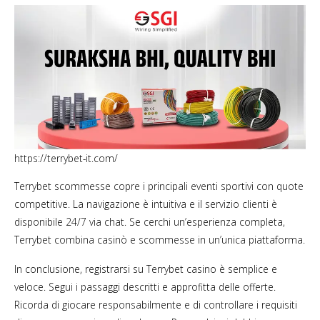
https://terrybet-it.com/
Terrybet scommesse copre i principali eventi sportivi con quote
competitive. La navigazione è intuitiva e il servizio clienti è
disponibile 24/7 via chat. Se cerchi un’esperienza completa,
Terrybet combina casinò e scommesse in un’unica piattaforma.
In conclusione, registrarsi su Terrybet casino è semplice e
veloce. Segui i passaggi descritti e approfitta delle offerte.
Ricorda di giocare responsabilmente e di controllare i requisiti