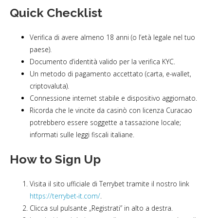
Quick Checklist
Verifica di avere almeno 18 anni (o l’età legale nel tuo
paese).
Documento d’identità valido per la verifica KYC.
Un metodo di pagamento accettato (carta, e-wallet,
criptovaluta).
Connessione internet stabile e dispositivo aggiornato.
Ricorda che le vincite da casinò con licenza Curacao
potrebbero essere soggette a tassazione locale;
informati sulle leggi fiscali italiane.
How to Sign Up
Visita il sito ufficiale di Terrybet tramite il nostro link
https://terrybet-it.com/
.
Clicca sul pulsante „Registrati” in alto a destra.