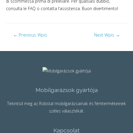
di scommessa prima di prelevare. Per qualsiasi dubbio,
consulta le FAQ o contatta l’assistenza. Buon divertimento!
Nawigacja
←
Previous Wpis
Next Wpis
→
wpisu
Mobilgarázsok gyártója
Tekintsd meg az Robstal mobilgarázsainak és fémtermékeinek
széles választékát.
Kapcsolat