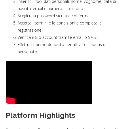
Inserisci i tuoi dati personali: nome, cognome, data di
nascita, email e numero di telefono.
Scegli una password sicura e conferma.
Accetta i termini e le condizioni e completa la
registrazione.
Verifica il tuo account tramite email o SMS.
Effettua il primo deposito per attivare il bonus di
benvenuto.
Platform Highlights