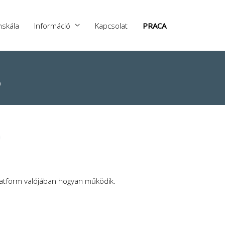
nskála
Információ
Kapcsolat
PRACA
ó
ó
platform valójában hogyan működik.