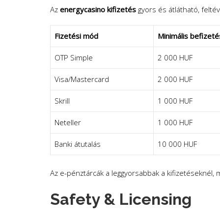
Az
energycasino kifizetés
gyors és átlátható, felté
Fizetési mód
Minimális befizeté
OTP Simple
2 000 HUF
Visa/Mastercard
2 000 HUF
Skrill
1 000 HUF
Neteller
1 000 HUF
Banki átutalás
10 000 HUF
Az e-pénztárcák a leggyorsabbak a kifizetéseknél, 
Safety & Licensing