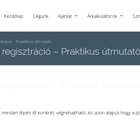
Kezdőlap
Cégünk
Ajánlat
Árkalkulátorok
Szí
ztráció – Praktikus útmutató
 regisztráció – Praktikus útmutat
 regisztráció – Praktikus útmutat
minden lépés itt konkrét, végrehajtható, és azon alapul, hogy a 