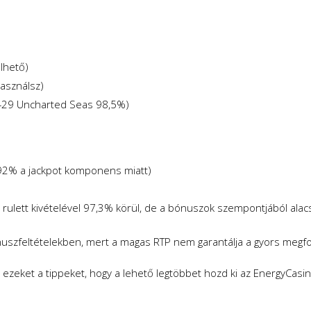
elhető)
használsz)
1429 Uncharted Seas 98,5%)
–92% a jackpot komponens miatt)
cia rulett kivételével 97,3% körül, de a bónuszok szempontjából ala
nuszfeltételekben, mert a magas RTP nem garantálja a gyors megfor
ezeket a tippeket, hogy a lehető legtöbbet hozd ki az EnergyCasinóv