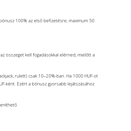
ő bónusz 100% az első befizetésre, maximum 50
 összeget kell fogadásokkal elérned, mielőtt a
blackjack, rulett) csak 10–20%-ban. Ha 1000 HUF-ot
UF-ként. Ezért a bónusz gyorsabb lejátszásához
eníthető.