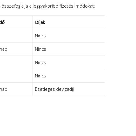
 összefoglalja a leggyakoribb fizetési módokat:
idő
Díjak
Nincs
nap
Nincs
Nincs
Nincs
nap
Esetleges devizadíj