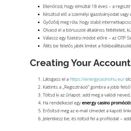
Ellenőrizd, hogy elmúltál 18 éves – a regiszt
Készítsd elő a személyi igazolványodat vagy
Győződj meg róla, hogy stabil internetkapcso
Olvasd el a bónuszok általános feltételeit,
Válassz egy fizetési módot előre – az OTP S
Állíts be felelős játék limitet a fiókbeállítás
Creating Your Account
Látogass el a
https://energycasinohu.eu/
old
Kattints a „Regisztráció” gombra a jobb fels
Töltsd ki az űrlapot: add meg a valódi neved
Ha rendelkezel egy
energy casino promóció
Erősítsd meg az e-mail címedet a kapott linkr
Jelentkezz be, és töltsd fel a profilodat – 