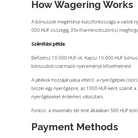
How Wagering Works
A bónuszok megértése kulcsfontosságú a valódi ny
000 HUF összegig, 35x (harmincötszörös) megforg
Számítási példa:
Befizetsz 10 000 HUF-ot. Kapsz 10 000 HUF bónusz
bónuszból származó nyereményt kifizethetnéd.
A játékok hozzájárulása eltérő: a nyerőgépek (slot
teszel egy nyerőgépre, az 1000 HUF-ként számít a
nyerőgépeket érdemes választani.
Fontos: a maximális tét limit általában 500 HUF b
Payment Methods