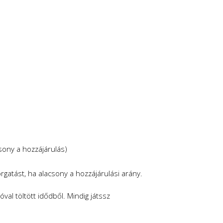
csony a hozzájárulás)
gatást, ha alacsony a hozzájárulási arány.
al töltött idődből. Mindig játssz