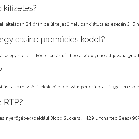
kifizetés?
etések általában 24 órán belül teljesülnek, banki átutalás esetén 3–
rgy casino promóciós kódot?
alálsz egy mezőt a kód számára. Írd be a kódot, mielőtt jóváhagynád
?
osítást alkalmaz. A játékok véletlenszám-generátorait független szer
az RTP?
gyes nyerőgépek (például Blood Suckers, 1429 Uncharted Seas) 98%