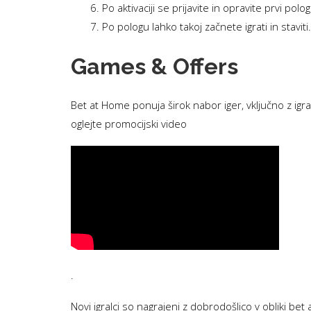
Po aktivaciji se prijavite in opravite prvi p
Po pologu lahko takoj začnete igrati in staviti.
Games & Offers
Bet at Home ponuja širok nabor iger, vključno z igra
oglejte promocijski video
.
Novi igralci so nagrajeni z dobrodošlico v obliki