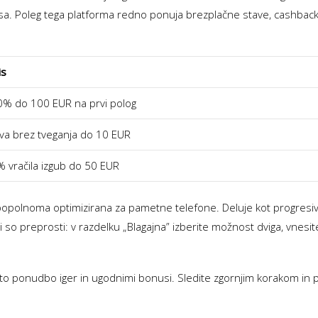
sa. Poleg tega platforma redno ponuja brezplačne stave, cashback 
is
% do 100 EUR na prvi polog
va brez tveganja do 10 EUR
 vračila izgub do 50 EUR
 popolnoma optimizirana za pametne telefone. Deluje kot progresivna
gi so preprosti: v razdelku „Blagajna” izberite možnost dviga, vnesi
ato ponudbo iger in ugodnimi bonusi. Sledite zgornjim korakom in p