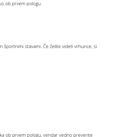
onus ob prvem pologu.
n športnimi stavami. Če želite videti vrhunce, si
eska ob prvem pologu, vendar vedno preverite