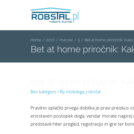
Home
2017
marzec
5
Bet at home priročnik: Kako d
Bet at home priročnik: Kak
Bet at home priročnik: Kak
Bez kategorii
/ By
mobilega_robstal
Pravilno izplačilo prvega dobitka je pravi preizkus
enostaven postopek dviga, vendar morate najprej izp
predstavili hiter pregled, registracijo in igre ter bo