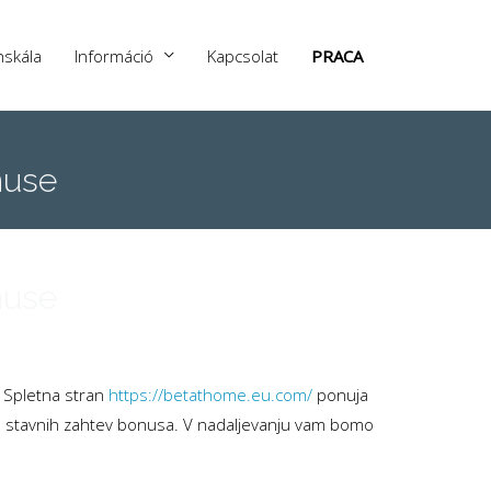
nskála
Információ
Kapcsolat
PRACA
onuse
onuse
. Spletna stran
https://betathome.eu.com/
ponuja
tvijo stavnih zahtev bonusa. V nadaljevanju vam bomo