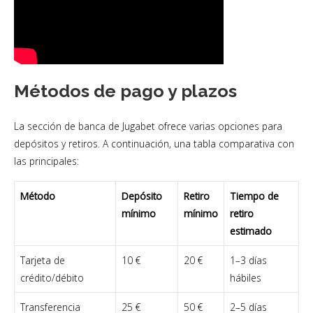
Métodos de pago y plazos
La sección de banca de Jugabet ofrece varias opciones para
depósitos y retiros. A continuación, una tabla comparativa con
las principales:
Método
Depósito
Retiro
Tiempo de
mínimo
mínimo
retiro
estimado
Tarjeta de
10 €
20 €
1–3 días
crédito/débito
hábiles
Transferencia
25 €
50 €
2–5 días