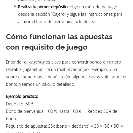
Realiza tu primer depósito:
Elige un método de pago
desde la sección “Cajero” y sigue las instrucciones para
activar el bono de bienvenida si lo deseas.
Cómo funcionan las apuestas
con requisito de juego
Entender el
wagering
es clave para convertir bonos en dinero
retirable. Jugabet aplica un multiplicador (por ejemplo, 35x)
sobre el bono más el depósito (en algunos casos solo sobre el
bono). Veamos un cálculo detallado.
Ejemplo práctico:
Depósito: 50 €
Bono de bienvenida: 100 % hasta 100 € → Recibes 50 € de
bono.
Requisito de apuesta: 35x (bono + depósito) = 35 × (50 + 50) =