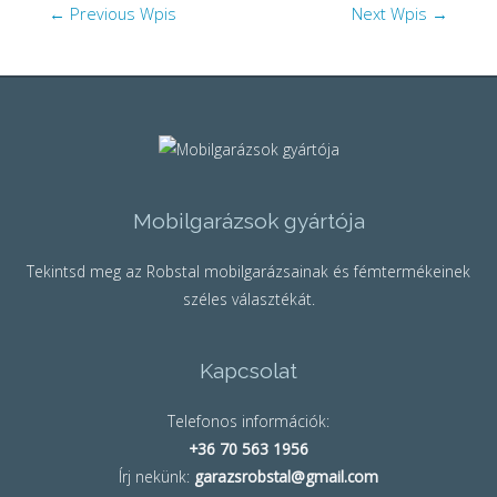
Nawigacja
←
Previous Wpis
Next Wpis
→
wpisu
Mobilgarázsok gyártója
Tekintsd meg az Robstal mobilgarázsainak és fémtermékeinek
széles választékát.
Kapcsolat
Telefonos információk:
+36 70 563 1956
Írj nekünk:
garazsrobstal@gmail.com