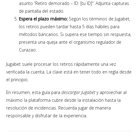
asunto “Retiro demorado – ID: [tu ID]”. Adjunta capturas
de pantalla del estado.
Espera el plazo máximo:
Según los términos de Jugabet,
los retiros pueden tardar hasta 5 días hábiles para
métodos bancarios. Si supera ese tiempo sin respuesta,
presenta una queja ante el organismo regulador de
Curazao.
Jugabet suele procesar los retiros rápidamente una vez
verificada la cuenta. La clave está en tener todo en regla desde
el principio.
En resumen, esta guía para
descargar Jugabet
y aprovechar al
máximo la plataforma cubre desde la instalación hasta la
resolución de incidencias. Recuerda jugar de manera
responsable y disfrutar de la experiencia.