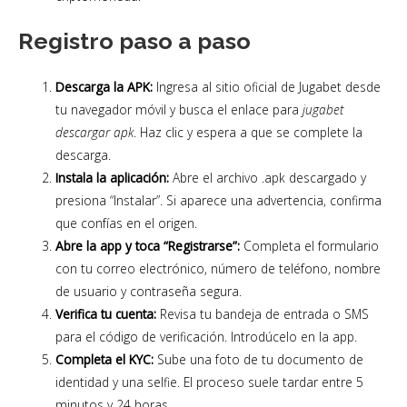
Registro paso a paso
Descarga la APK:
Ingresa al sitio oficial de Jugabet desde
tu navegador móvil y busca el enlace para
jugabet
descargar apk
. Haz clic y espera a que se complete la
descarga.
Instala la aplicación:
Abre el archivo .apk descargado y
presiona “Instalar”. Si aparece una advertencia, confirma
que confías en el origen.
Abre la app y toca “Registrarse”:
Completa el formulario
con tu correo electrónico, número de teléfono, nombre
de usuario y contraseña segura.
Verifica tu cuenta:
Revisa tu bandeja de entrada o SMS
para el código de verificación. Introdúcelo en la app.
Completa el KYC:
Sube una foto de tu documento de
identidad y una selfie. El proceso suele tardar entre 5
minutos y 24 horas.