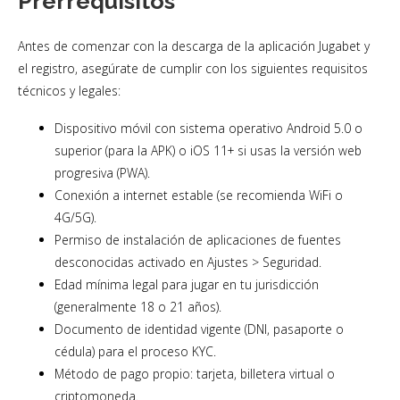
Prerrequisitos
Antes de comenzar con la descarga de la aplicación Jugabet y
el registro, asegúrate de cumplir con los siguientes requisitos
técnicos y legales:
Dispositivo móvil con sistema operativo Android 5.0 o
superior (para la APK) o iOS 11+ si usas la versión web
progresiva (PWA).
Conexión a internet estable (se recomienda WiFi o
4G/5G).
Permiso de instalación de aplicaciones de fuentes
desconocidas activado en Ajustes > Seguridad.
Edad mínima legal para jugar en tu jurisdicción
(generalmente 18 o 21 años).
Documento de identidad vigente (DNI, pasaporte o
cédula) para el proceso KYC.
Método de pago propio: tarjeta, billetera virtual o
criptomoneda.