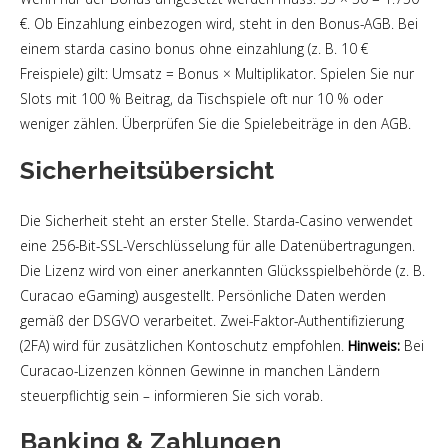
€. Ob Einzahlung einbezogen wird, steht in den Bonus-AGB. Bei
einem starda casino bonus ohne einzahlung (z. B. 10 €
Freispiele) gilt: Umsatz = Bonus × Multiplikator. Spielen Sie nur
Slots mit 100 % Beitrag, da Tischspiele oft nur 10 % oder
weniger zählen. Überprüfen Sie die Spielebeiträge in den AGB.
Sicherheitsübersicht
Die Sicherheit steht an erster Stelle. Starda-Casino verwendet
eine 256-Bit-SSL-Verschlüsselung für alle Datenübertragungen.
Die Lizenz wird von einer anerkannten Glücksspielbehörde (z. B.
Curacao eGaming) ausgestellt. Persönliche Daten werden
gemäß der DSGVO verarbeitet. Zwei-Faktor-Authentifizierung
(2FA) wird für zusätzlichen Kontoschutz empfohlen.
Hinweis:
Bei
Curacao-Lizenzen können Gewinne in manchen Ländern
steuerpflichtig sein – informieren Sie sich vorab.
Banking & Zahlungen