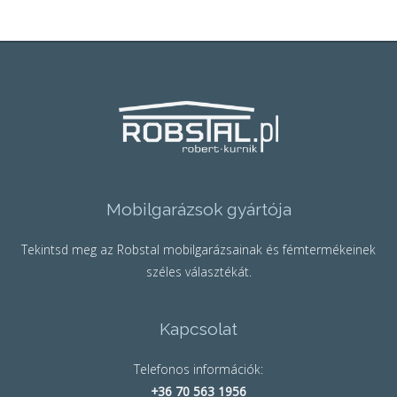
Mobilgarázsok gyártója
Tekintsd meg az Robstal mobilgarázsainak és fémtermékeinek
széles választékát.
Kapcsolat
Telefonos információk:
+36 70 563 1956