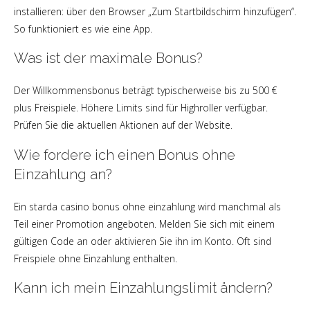
installieren: über den Browser „Zum Startbildschirm hinzufügen“.
So funktioniert es wie eine App.
Was ist der maximale Bonus?
Der Willkommensbonus beträgt typischerweise bis zu 500 €
plus Freispiele. Höhere Limits sind für Highroller verfügbar.
Prüfen Sie die aktuellen Aktionen auf der Website.
Wie fordere ich einen Bonus ohne
Einzahlung an?
Ein starda casino bonus ohne einzahlung wird manchmal als
Teil einer Promotion angeboten. Melden Sie sich mit einem
gültigen Code an oder aktivieren Sie ihn im Konto. Oft sind
Freispiele ohne Einzahlung enthalten.
Kann ich mein Einzahlungslimit ändern?