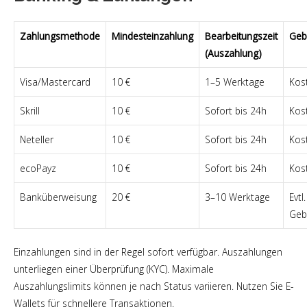
Zahlungsmethode
Mindesteinzahlung
Bearbeitungszeit
Geb
(Auszahlung)
Visa/Mastercard
10 €
1–5 Werktage
Kos
Skrill
10 €
Sofort bis 24h
Kos
Neteller
10 €
Sofort bis 24h
Kos
ecoPayz
10 €
Sofort bis 24h
Kos
Banküberweisung
20 €
3–10 Werktage
Evtl.
Geb
Einzahlungen sind in der Regel sofort verfügbar. Auszahlungen
unterliegen einer Überprüfung (KYC). Maximale
Auszahlungslimits können je nach Status variieren. Nutzen Sie E-
Wallets für schnellere Transaktionen.