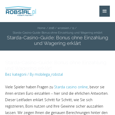
Home
2018
wrzesień
11
Starda-Casino-Guide: Bonus ohne Einzahlung und Wagering erklärt
Starda-Casino-Guide: Bonus ohne Einzahlung
und Wagering erklärt
Starda-Casino-Guide: Bonus ohne Einzahlung
und Wagering erklärt
Bez kategorii
/ By
mobilega_robstal
Viele Spieler haben Fragen zu
Starda casino online
, bevor sie
ihren ersten Euro einzahlen – hier sind die ehrlichen Antworten.
Dieser Leitfaden erklärt Schritt für Schritt, wie Sie sich
registrieren, Boni nutzen und Ihre Gewinne sicher auszahlen
lassen. Wir zeigen Ihnen die genauen Berechnungen hinter den