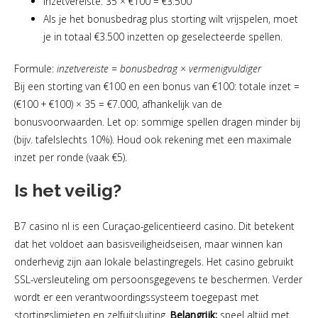
Inzetvereiste: 35 × €100 = €3.500
Als je het bonusbedrag plus storting wilt vrijspelen, moet
je in totaal €3.500 inzetten op geselecteerde spellen.
Formule:
inzetvereiste = bonusbedrag × vermenigvuldiger
Bij een storting van €100 en een bonus van €100: totale inzet =
(€100 + €100) × 35 = €7.000, afhankelijk van de
bonusvoorwaarden. Let op: sommige spellen dragen minder bij
(bijv. tafelslechts 10%). Houd ook rekening met een maximale
inzet per ronde (vaak €5).
Is het veilig?
B7 casino nl is een Curaçao-gelicentieerd casino. Dit betekent
dat het voldoet aan basisveiligheidseisen, maar winnen kan
onderhevig zijn aan lokale belastingregels. Het casino gebruikt
SSL-versleuteling om persoonsgegevens te beschermen. Verder
wordt er een verantwoordingssysteem toegepast met
stortingslimieten en zelfuitsluiting.
Belangrijk:
speel altijd met