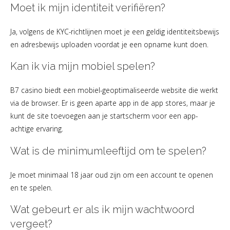
Moet ik mijn identiteit verifiëren?
Ja, volgens de KYC-richtlijnen moet je een geldig identiteitsbewijs
en adresbewijs uploaden voordat je een opname kunt doen.
Kan ik via mijn mobiel spelen?
B7 casino biedt een mobiel-geoptimaliseerde website die werkt
via de browser. Er is geen aparte app in de app stores, maar je
kunt de site toevoegen aan je startscherm voor een app-
achtige ervaring.
Wat is de minimumleeftijd om te spelen?
Je moet minimaal 18 jaar oud zijn om een account te openen
en te spelen.
Wat gebeurt er als ik mijn wachtwoord
vergeet?