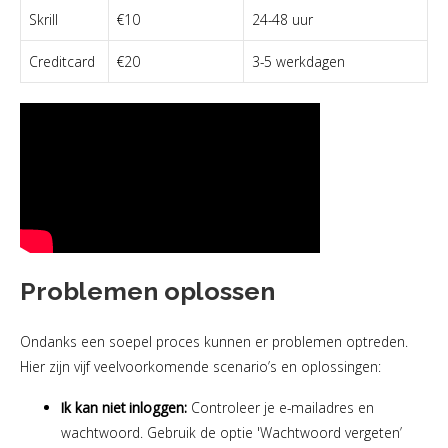
Skrill
€10
24-48 uur
Creditcard
€20
3-5 werkdagen
Problemen oplossen
Ondanks een soepel proces kunnen er problemen optreden.
Hier zijn vijf veelvoorkomende scenario’s en oplossingen:
Ik kan niet inloggen:
Controleer je e-mailadres en
wachtwoord. Gebruik de optie 'Wachtwoord vergeten’