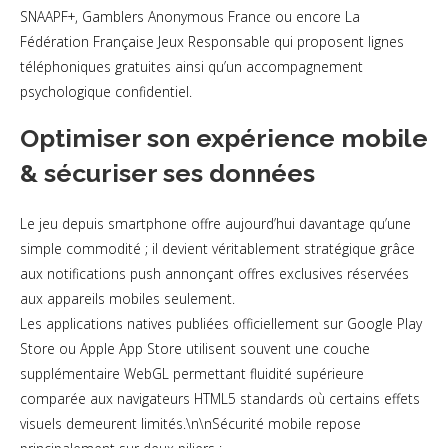
SNAAPF+, Gamblers Anonymous France ou encore La
Fédération Française Jeux Responsable qui proposent lignes
téléphoniques gratuites ainsi qu’un accompagnement
psychologique confidentiel.
Optimiser son expérience mobile
& sécuriser ses données
Le jeu depuis smartphone offre aujourd’hui davantage qu’une
simple commodité ; il devient véritablement stratégique grâce
aux notifications push annonçant offres exclusives réservées
aux appareils mobiles seulement.
Les applications natives publiées officiellement sur Google Play
Store ou Apple App Store utilisent souvent une couche
supplémentaire WebGL permettant fluidité supérieure
comparée aux navigateurs HTML5 standards où certains effets
visuels demeurent limités.\n\nSécurité mobile repose