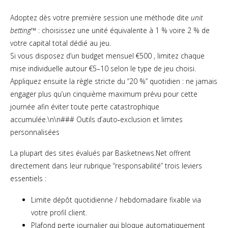
Adoptez dès votre première session une méthode dite
unit
betting™
: choisissez une unité équivalente à 1 % voire 2 % de
votre capital total dédié au jeu.
Si vous disposez d’un budget mensuel €500 , limitez chaque
mise individuelle autour €5–10 selon le type de jeu choisi.
Appliquez ensuite la règle stricte du “20 %” quotidien : ne jamais
engager plus qu’un cinquième maximum prévu pour cette
journée afin éviter toute perte catastrophique
accumulée.\n\n### Outils d’auto‑exclusion et limites
personnalisées
La plupart des sites évalués par Basketnews.Net offrent
directement dans leur rubrique “responsabilité” trois leviers
essentiels :
Limite dépôt quotidienne / hebdomadaire fixable via
votre profil client.
Plafond perte journalier qui bloque automatiquement