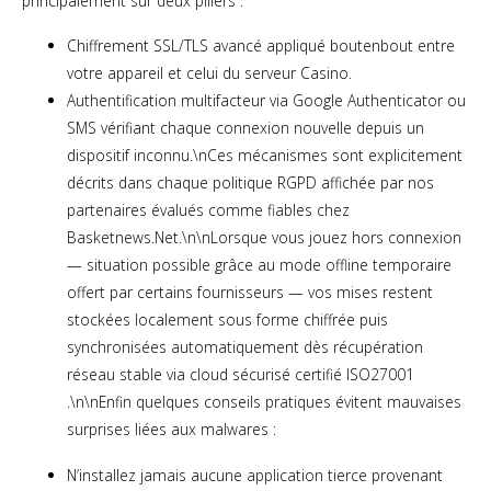
principalement sur deux piliers :
Chiffrement SSL/TLS avancé appliqué bout­en­bout entre
votre appareil et celui du serveur Casino.
Authentification multifacteur via Google Authenticator ou
SMS vérifiant chaque connexion nouvelle depuis un
dispositif inconnu.\nCes mécanismes sont explicitement
décrits dans chaque politique RGPD affichée par nos
partenaires évalués comme fiables chez
Basketnews.Net.\n\nLorsque vous jouez hors connexion
— situation possible grâce au mode offline temporaire
offert par certains fournisseurs — vos mises restent
stockées localement sous forme chiffrée puis
synchronisées automatiquement dès récupération
réseau stable via cloud sécurisé certifié ISO27001
.\n\nEnfin quelques conseils pratiques évitent mauvaises
surprises liées aux malwares :
N’installez jamais aucune application tierce provenant