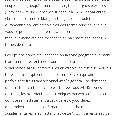
cinq rouleaux, jusqu’à quatre cent vingt‑et‑un lignes payantes
(« paylines ») et un RTP moyen supérieur à 96 %. Les variantes
classiques comme le blackjack français ou la roulette
européenne doivent être visibles dès l’écran principal afin que
vous ne perdiez pas de temps à fouiller dans les
menus.\n\nAnalyse des méthodes de paiement sécurisées &
temps de retrait
Les options bancaires varient selon la zone géographique mais
trois familles restent incontournables : cartes
Visa/MasterCard®, porte‑feuilles électroniques tels que Skrill ou
Neteller, puis cryptomonnaies comme Bitcoin qui offrent
parfois zéro frais transactionnel.\n\nEn général une demande
de retrait par carte bancaire est traitée sous 24–48 heures
ouvrées ; les portefeuilles électroniques peuvent créditer votre
compte immédiatement alors que les crypto‑débits
demandent quelques confirmations blockchain
supplémentaires mais restent rapides.\n\nComparaison rapide