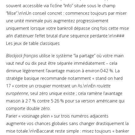
souvent accessible via l’icône “Info” située sous le champ
“Mise”.\n\nUn conseil concret : commencez toujours par miser
une unité minimale puis augmentez progressivement
uniquement lorsque votre bankroll dépasse cinq fois cette mise
afin d’atténuer l’effet brutal d’une séquence perdante.\n\n###
Les jeux de table classiques
Blackjack français
utilise le système “la partage” où votre main
vaut neuf ou dix peut être séparée immédiatement – cela
diminue légèrement l’avantage maison à environ 0·42 %. La
stratégie basique recommande notamment « stand on hard
17 » contre un croupier montrant un As.\n\nEn
roulette
européenne
, seul zéro unique existe ; cela ramène l’avantage
maison à 2·7 % contre 5·26 % pour sa version américaine qui
comporte double zéro.
Parier « voisinage plein » sur trois numéros adjacents
augmente vos chances globales sans changer drastiquement la
mise totale.\n\nBaccarat reste simple : misez toujours « banker