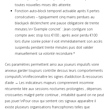
toutes nouvelles mises dès atteinte.
Fonction auto‑block temporel activable après X pertes
consécutives – typiquement cinq mains perdues au
blackjack déclenchent une pause obligatoire de trente
minutes.\n>`Exemple concret` : Jean configure son
compte avec stop loss €100 ; après avoir perdu €100
lors d’une soirée poker il voit immédiatement son accès
suspendu pendant trente minutes puis doit valider
manuellement sa volonté reconduire.*
Ces paramètres permettent ainsi aux joueurs impulsifs voire
anxieux garder toujours contrôle dessus leurs comportements
compulsifs.\n\nReconnaître les signes d’addiction & ressources
d’aide → Les indicateurs majeurs comprennent insomnie
récurrente liée aux sessions nocturnes prolongées , dépenses
croissantes malgré perte continue , irritabilité quand on ne peut
pas jouer.\nPour ceux qui sentent ces signaux apparaître il
existe plusieurs organisations francophones telles que