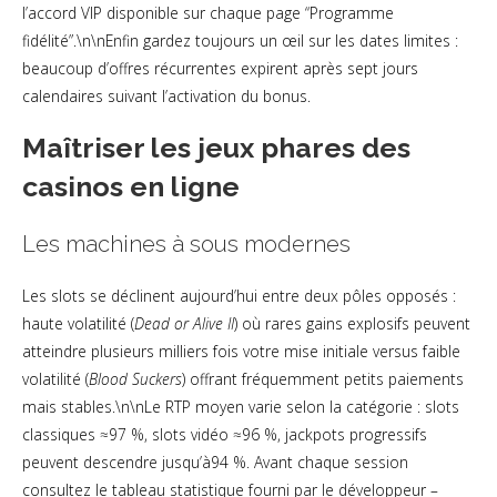
l’accord VIP disponible sur chaque page “Programme
fidélité”.\n\nEnfin gardez toujours un œil sur les dates limites :
beaucoup d’offres récurrentes expirent après sept jours
calendaires suivant l’activation du bonus.
Maîtriser les jeux phares des
casinos en ligne
Les machines à sous modernes
Les slots se déclinent aujourd’hui entre deux pôles opposés :
haute volatilité (
Dead or Alive II
) où rares gains explosifs peuvent
atteindre plusieurs milliers fois votre mise initiale versus faible
volatilité (
Blood Suckers
) offrant fréquemment petits paiements
mais stables.\n\nLe RTP moyen varie selon la catégorie : slots
classiques ≈97 %, slots vidéo ≈96 %, jackpots progressifs
peuvent descendre jusqu’à94 %. Avant chaque session
consultez le tableau statistique fourni par le développeur –