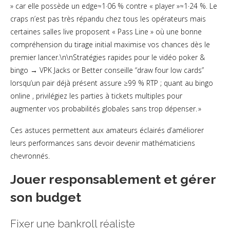
» car elle possède un edge≈1·06 % contre « player »≈1·24 %. Le
craps n’est pas très répandu chez tous les opérateurs mais
certaines salles live proposent « Pass Line » où une bonne
compréhension du tirage initial maximise vos chances dès le
premier lancer.\n\nStratégies rapides pour le vidéo poker &
bingo → VPK Jacks or Better conseille “draw four low cards”
lorsqu’un pair déjà présent assure ≥99 % RTP ; quant au bingo
online , privilégiez les parties à tickets multiples pour
augmenter vos probabilités globales sans trop dépenser. »
Ces astuces permettent aux amateurs éclairés d’améliorer
leurs performances sans devoir devenir mathématiciens
chevronnés.
Jouer responsablement et gérer
son budget
Fixer une bankroll réaliste