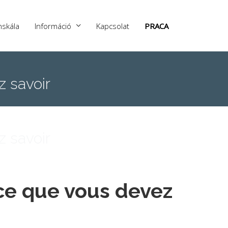
nskála
Információ
Kapcsolat
PRACA
z savoir
z savoir
 ce que vous devez