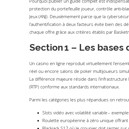
Pourquoi publier un guide complet est indispensa
protection du portefeuille joueur, contrôle anti‑b
Jeux (ANJ). Deuxièmement parce que la cybersécur
l’authentification à deux facteurs évite bien des
chaque offre grâce aux critères établis par Basket
Section 1 – Les bases 
Un casino en ligne reproduit virtuellement l’ensem
réel ou encore salons de poker multijoueurs simu
La différence majeure réside dans l’infrastructure 
(RTP) conforme aux standards internationaux.
Parmi les catégories les plus répandues on retrou
Slots vidéo avec volatilité variable – exemple
Roulette européenne à zéro unique offrant 
Blackjack S17 où le croupier doit rester sur 