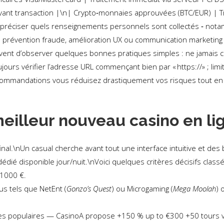
 avant transaction |\n| Crypto‑monnaies approuvées (BTC/EUR) | 
oit préciser quels renseignements personnels sont collectés ‑ n
es : prévention fraude, amélioration UX ou communication marketin
ouvent d’observer quelques bonnes pratiques simples : ne jamais c
oujours vérifier l’adresse URL commençant bien par « https://» ; li
ecommandations vous réduisez drastiquement vos risques tout en
 meilleur nouveau casino en li
inal.\nUn casual cherche avant tout une interface intuitive et des
édié disponible jour/nuit.\nVoici quelques critères décisifs classé
1000 €.
us tels que NetEnt (
Gonzo’s Quest
) ou Microgaming (
Mega Moolah
) 
ites populaires — CasinoA propose +150 % up to €300 +50 tours