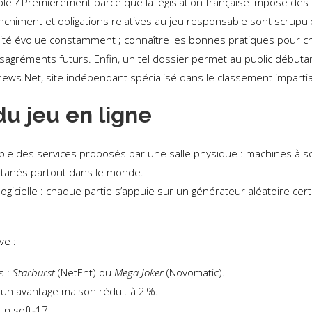
ble ? Premièrement parce que la législation française impose de
lanchiment et obligations relatives au jeu responsable sont scrupu
ité évolue constamment ; connaître les bonnes pratiques pour ch
 désagréments futurs. Enfin, un tel dossier permet au public débu
news.Net, site indépendant spécialisé dans le classement imparti
du jeu en ligne
ble des services proposés par une salle physique : machines à sous
ltanés partout dans le monde.
logicielle : chaque partie s’appuie sur un générateur aléatoire cer
ve :
s :
Starburst
(NetEnt) ou
Mega Joker
(Novomatic).
un avantage maison réduit à 2 %.
un soft‑17.