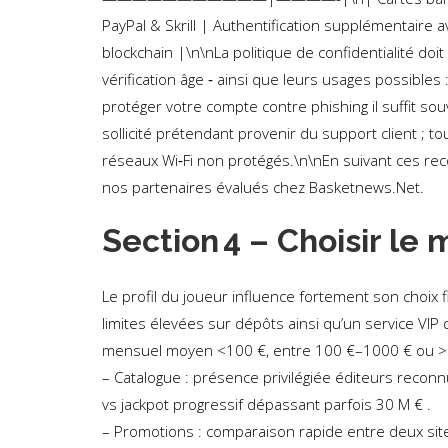
PayPal & Skrill | Authentification supplémentaire
blockchain |\n\nLa politique de confidentialité d
vérification âge ‑ ainsi que leurs usages possibl
protéger votre compte contre phishing il suffit s
sollicité prétendant provenir du support client ; t
réseaux Wi‑Fi non protégés.\n\nEn suivant ces r
nos partenaires évalués chez Basketnews.Net.
Section 4 – Choisir le
Le profil du joueur influence fortement son choix f
limites élevées sur dépôts ainsi qu’un service VIP d
mensuel moyen <100 €, entre 100 €–1000 € ou >
– Catalogue : présence privilégiée éditeurs reconn
vs jackpot progressif dépassant parfois 30 M € .
– Promotions : comparaison rapide entre deux s