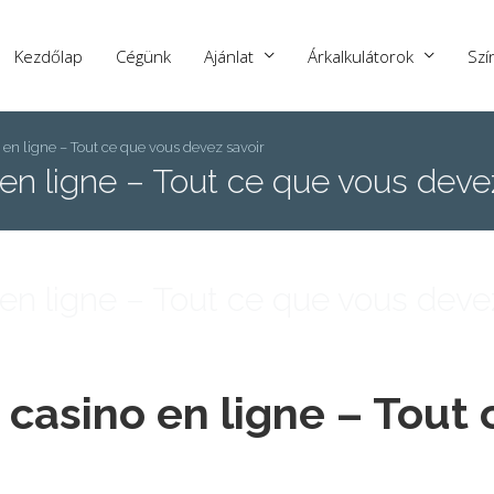
Kezdőlap
Cégünk
Ajánlat
Árkalkulátorok
Szí
en ligne – Tout ce que vous devez savoir
en ligne – Tout ce que vous deve
en ligne – Tout ce que vous deve
casino en ligne – Tout