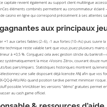
 capitale revient également au support client multilingue accessib
s.\nCes éléments combinés permettent au consommateur éclairé
 casino en ligne qui correspond précisément à ses attentes sans 
 gagnantes aux principaux je
r +1 aux cartes faibles (2–6), -1 aux fortes (10–As) puis suivre la
tte technique reste valable tant que vous jouez plusieurs mains c
rieur à +0,5 %. Conjuguez cela avec gestion stricte du bankroll 
 systématiquement la mise «​Voisins Zéro​», couvrant douze numér
ts/bas pairs/impairs. Statistiques historiques montrent qu’envir
électionnez une salle disposant déjà licencée ANJ afin que vos 
KK‐QQ‐JJ‐AKs/AKo quand position tardive permet minimiser risque. 
 bluff possible.\n\nUtiliser les versions “démo” gratuites permet e
passer au cash game officiel.
ponsable & ressources d’aide