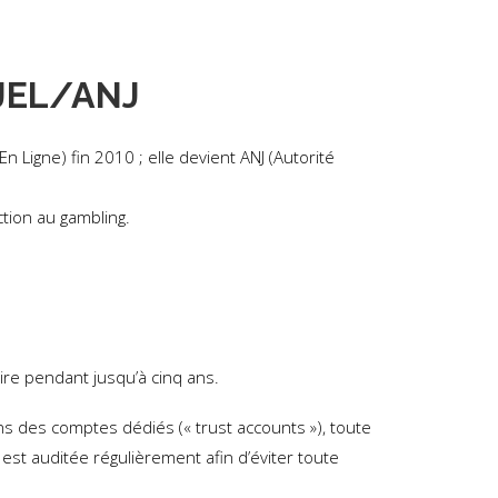
ARJEL/ANJ
n Ligne) fin 2010 ; elle devient ANJ (Autorité
ction au gambling.
aire pendant jusqu’à cinq ans.
s des comptes dédiés (« trust accounts »), toute
est auditée régulièrement afin d’éviter toute