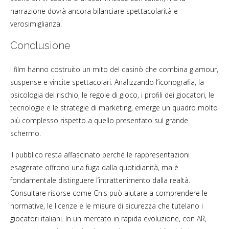
narrazione dovrà ancora bilanciare spettacolarità e
verosimiglianza.
Conclusione
I film hanno costruito un mito del casinò che combina glamour,
suspense e vincite spettacolari. Analizzando l’iconografia, la
psicologia del rischio, le regole di gioco, i profili dei giocatori, le
tecnologie e le strategie di marketing, emerge un quadro molto
più complesso rispetto a quello presentato sul grande
schermo.
Il pubblico resta affascinato perché le rappresentazioni
esagerate offrono una fuga dalla quotidianità, ma è
fondamentale distinguere l’intrattenimento dalla realtà.
Consultare risorse come Cnis può aiutare a comprendere le
normative, le licenze e le misure di sicurezza che tutelano i
giocatori italiani. In un mercato in rapida evoluzione, con AR,