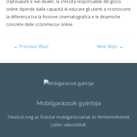
criptovalute e live‑dealer, la crescita responsabile del gioco
online dipende dalla capacità di educare gli utenti a riconoscere
la differenza tra la finzione cinematografica e le dinamiche
concrete delle scommesse online.
Nawigacja
←
Previous Wpis
Next Wpis
→
wpisu
Mobilgarázsok gyártója
Tekintsd meg az Robstal mobilgarázsainak és fémtermékeinek
széles választékát.