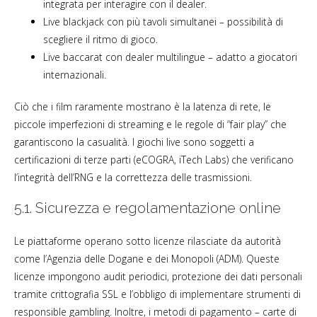
integrata per interagire con il dealer.
Live blackjack con più tavoli simultanei – possibilità di
scegliere il ritmo di gioco.
Live baccarat con dealer multilingue – adatto a giocatori
internazionali.
Ciò che i film raramente mostrano è la latenza di rete, le
piccole imperfezioni di streaming e le regole di “fair play” che
garantiscono la casualità. I giochi live sono soggetti a
certificazioni di terze parti (eCOGRA, iTech Labs) che verificano
l’integrità dell’RNG e la correttezza delle trasmissioni.
5.1. Sicurezza e regolamentazione online
Le piattaforme operano sotto licenze rilasciate da autorità
come l’Agenzia delle Dogane e dei Monopoli (ADM). Queste
licenze impongono audit periodici, protezione dei dati personali
tramite crittografia SSL e l’obbligo di implementare strumenti di
responsible gambling. Inoltre, i metodi di pagamento – carte di