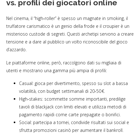
vs. profili dei giocatori online
Nel cinema, il “high‑roller” è spesso un magnate in smoking, il
truffatore carismatico è un genio della frode e il croupier è un
misterioso custode di segreti. Questi archetipi servono a creare
tensione e a dare al pubblico un volto riconoscibile del gioco
d’azzardo.
Le piattaforme online, però, raccolgono dati su migliaia di
utenti e mostrano una gamma più ampia di profili:
Casual: gioca per divertimento, spesso su slot a bassa
volatilità, con budget settimanali di 20‑50 €.
High‑stakes: scommette somme importanti, predilige
tavoli di blackjack con limiti elevati e utilizza metodi di
pagamento rapidi come carte prepagate o bonifici.
Social: partecipa a tornei, condivide risultati sui social e
sfrutta promozioni casinò per aumentare il bankroll.