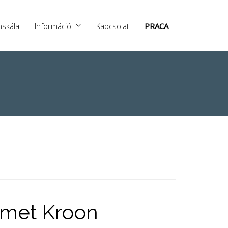
nskála
Információ
Kapcsolat
PRACA
 met Kroon