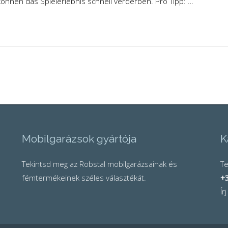
nnen das Spielerlebnis schnell verderben. Pro Tipp: …
Mobilgarázsok gyártója
K
Tekintsd meg az Robstal mobilgarázsainak és
Te
fémtermékeinek széles választékát.
+
Ír