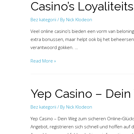
Casino’s Loyalite
Bez kategorii
/ By
Nick Klodeon
Veel online casino’s bieden een vorm van beloning 
extra bonussen, maar helpt ook bij het beheersen 
verantwoord gokken. …
Read More »
Yep Casino – Dein
Bez kategorii
/ By
Nick Klodeon
Yep Casino – Dein Weg zum sicheren Online‑Glückssp
Angebot, registrieren sich schnell und hoffen au