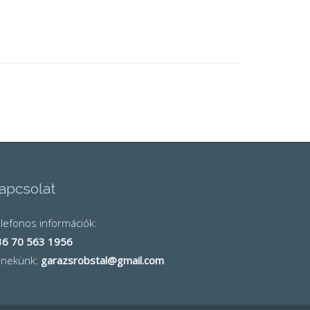
apcsolat
lefonos információk:
36 70 563 1956
j nekünk:
garazsrobstal@gmail.com