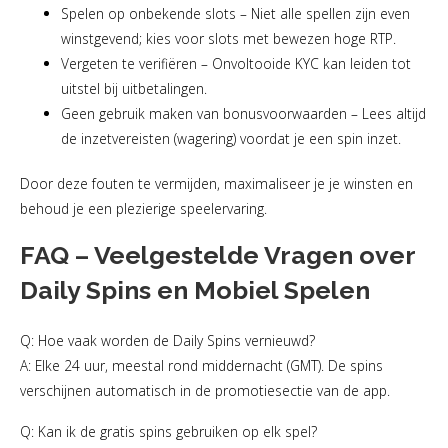
Spelen op onbekende slots – Niet alle spellen zijn even
winstgevend; kies voor slots met bewezen hoge RTP.
Vergeten te verifiëren – Onvoltooide KYC kan leiden tot
uitstel bij uitbetalingen.
Geen gebruik maken van bonusvoorwaarden – Lees altijd
de inzetvereisten (wagering) voordat je een spin inzet.
Door deze fouten te vermijden, maximaliseer je je winsten en
behoud je een plezierige speelervaring.
FAQ – Veelgestelde Vragen over
Daily Spins en Mobiel Spelen
Q: Hoe vaak worden de Daily Spins vernieuwd?
A: Elke 24 uur, meestal rond middernacht (GMT). De spins
verschijnen automatisch in de promotiesectie van de app.
Q: Kan ik de gratis spins gebruiken op elk spel?