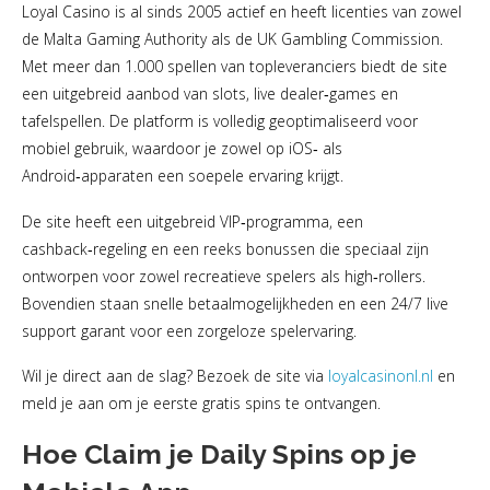
Loyal Casino is al sinds 2005 actief en heeft licenties van zowel
de Malta Gaming Authority als de UK Gambling Commission.
Met meer dan 1.000 spellen van topleveranciers biedt de site
een uitgebreid aanbod van slots, live dealer‑games en
tafelspellen. De platform is volledig geoptimaliseerd voor
mobiel gebruik, waardoor je zowel op iOS‑ als
Android‑apparaten een soepele ervaring krijgt.
De site heeft een uitgebreid VIP‑programma, een
cashback‑regeling en een reeks bonussen die speciaal zijn
ontworpen voor zowel recreatieve spelers als high‑rollers.
Bovendien staan snelle betaalmogelijkheden en een 24/7 live
support garant voor een zorgeloze spelervaring.
Wil je direct aan de slag? Bezoek de site via
loyalcasinonl.nl
en
meld je aan om je eerste gratis spins te ontvangen.
Hoe Claim je Daily Spins op je