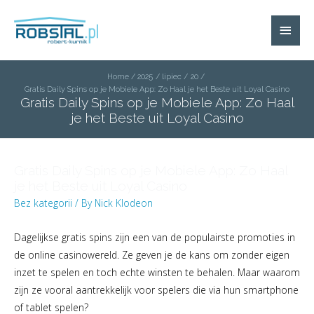
Home
2025
lipiec
20
Gratis Daily Spins op je Mobiele App: Zo Haal je het Beste uit Loyal Casino
Gratis Daily Spins op je Mobiele App: Zo Haal
je het Beste uit Loyal Casino
Gratis Daily Spins op je Mobiele App: Zo Haal
je het Beste uit Loyal Casino
Bez kategorii
/ By
Nick Klodeon
Dagelijkse gratis spins zijn een van de populairste promoties in
de online casinowereld. Ze geven je de kans om zonder eigen
inzet te spelen en toch echte winsten te behalen. Maar waarom
zijn ze vooral aantrekkelijk voor spelers die via hun smartphone
of tablet spelen?