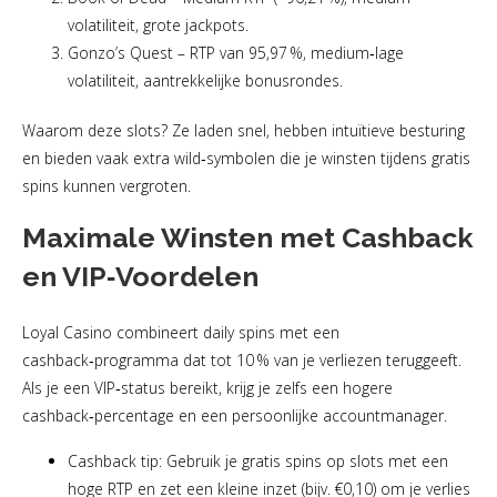
volatiliteit, grote jackpots.
Gonzo’s Quest – RTP van 95,97 %, medium‑lage
volatiliteit, aantrekkelijke bonusrondes.
Waarom deze slots? Ze laden snel, hebben intuïtieve besturing
en bieden vaak extra wild‑symbolen die je winsten tijdens gratis
spins kunnen vergroten.
Maximale Winsten met Cashback
en VIP‑Voordelen
Loyal Casino combineert daily spins met een
cashback‑programma dat tot 10 % van je verliezen teruggeeft.
Als je een VIP‑status bereikt, krijg je zelfs een hogere
cashback‑percentage en een persoonlijke accountmanager.
Cashback tip: Gebruik je gratis spins op slots met een
hoge RTP en zet een kleine inzet (bijv. €0,10) om je verlies