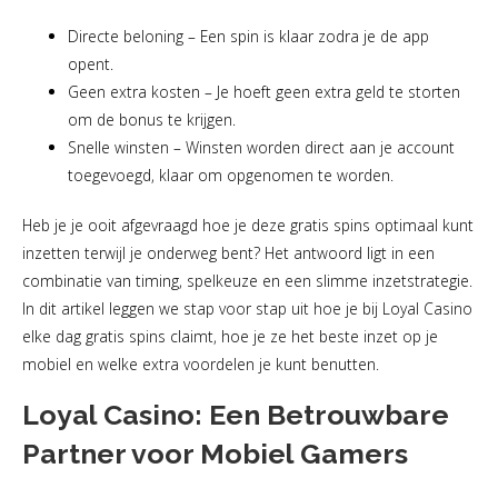
Directe beloning – Een spin is klaar zodra je de app
opent.
Geen extra kosten – Je hoeft geen extra geld te storten
om de bonus te krijgen.
Snelle winsten – Winsten worden direct aan je account
toegevoegd, klaar om opgenomen te worden.
Heb je je ooit afgevraagd hoe je deze gratis spins optimaal kunt
inzetten terwijl je onderweg bent? Het antwoord ligt in een
combinatie van timing, spelkeuze en een slimme inzetstrategie.
In dit artikel leggen we stap voor stap uit hoe je bij Loyal Casino
elke dag gratis spins claimt, hoe je ze het beste inzet op je
mobiel en welke extra voordelen je kunt benutten.
Loyal Casino: Een Betrouwbare
Partner voor Mobiel Gamers