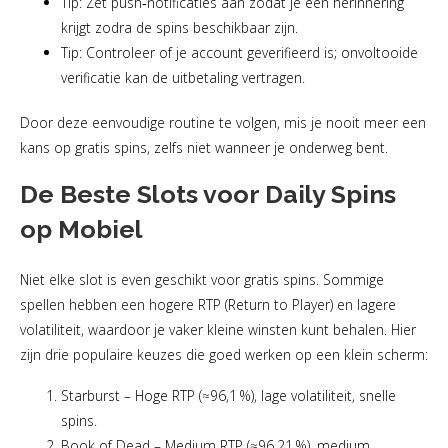
Tip: Zet push‑notificaties aan zodat je een herinnering
krijgt zodra de spins beschikbaar zijn.
Tip: Controleer of je account geverifieerd is; onvoltooide
verificatie kan de uitbetaling vertragen.
Door deze eenvoudige routine te volgen, mis je nooit meer een
kans op gratis spins, zelfs niet wanneer je onderweg bent.
De Beste Slots voor Daily Spins
op Mobiel
Niet elke slot is even geschikt voor gratis spins. Sommige
spellen hebben een hogere RTP (Return to Player) en lagere
volatiliteit, waardoor je vaker kleine winsten kunt behalen. Hier
zijn drie populaire keuzes die goed werken op een klein scherm:
Starburst – Hoge RTP (≈96,1 %), lage volatiliteit, snelle
spins.
Book of Dead – Medium RTP (≈96,21 %), medium