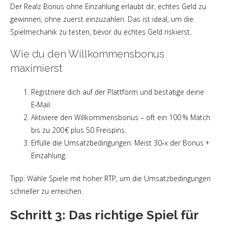
Der Realz Bonus ohne Einzahlung erlaubt dir, echtes Geld zu
gewinnen, ohne zuerst einzuzahlen. Das ist ideal, um die
Spielmechanik zu testen, bevor du echtes Geld riskierst.
Wie du den Willkommensbonus
maximierst
Registriere dich auf der Plattform und bestätige deine
E‑Mail.
Aktiviere den Willkommensbonus – oft ein 100 % Match
bis zu 200 € plus 50 Freispins.
Erfülle die Umsatzbedingungen: Meist 30‑x der Bonus +
Einzahlung.
Tipp: Wähle Spiele mit hoher RTP, um die Umsatzbedingungen
schneller zu erreichen.
Schritt 3: Das richtige Spiel für