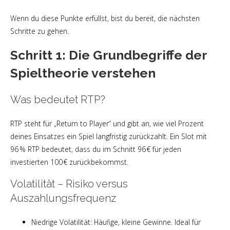
Wenn du diese Punkte erfüllst, bist du bereit, die nächsten
Schritte zu gehen.
Schritt 1: Die Grundbegriffe der
Spieltheorie verstehen
Was bedeutet RTP?
RTP steht für „Return to Player“ und gibt an, wie viel Prozent
deines Einsatzes ein Spiel langfristig zurückzahlt. Ein Slot mit
96 % RTP bedeutet, dass du im Schnitt 96 € für jeden
investierten 100 € zurückbekommst.
Volatilität – Risiko versus
Auszahlungsfrequenz
Niedrige Volatilität: Häufige, kleine Gewinne. Ideal für