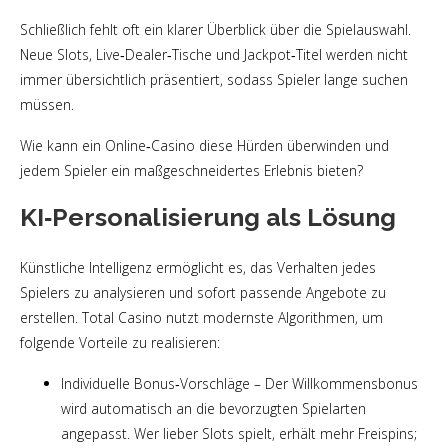
Schließlich fehlt oft ein klarer Überblick über die Spielauswahl.
Neue Slots, Live‑Dealer‑Tische und Jackpot‑Titel werden nicht
immer übersichtlich präsentiert, sodass Spieler lange suchen
müssen.
Wie kann ein Online‑Casino diese Hürden überwinden und
jedem Spieler ein maßgeschneidertes Erlebnis bieten?
KI‑Personalisierung als Lösung
Künstliche Intelligenz ermöglicht es, das Verhalten jedes
Spielers zu analysieren und sofort passende Angebote zu
erstellen. Total Casino nutzt modernste Algorithmen, um
folgende Vorteile zu realisieren:
Individuelle Bonus‑Vorschläge – Der Willkommensbonus
wird automatisch an die bevorzugten Spielarten
angepasst. Wer lieber Slots spielt, erhält mehr Freispins;