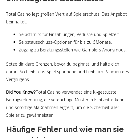
Total Casino legt großen Wert auf Spielerschutz. Das Angebot
beinhaltet:
Selbstlimits für Einzahlungen, Verluste und Spielzeit.
Selbstausschluss‑Optionen für bis zu 6 Monate.
Zugang zu Beratungsstellen wie Gamblers Anonymous.
Setze dir klare Grenzen, bevor du beginnst, und halte dich
daran. So bleibt das Spiel spannend und bleibt im Rahmen des
Vergnügens.
Did You Know?
Total Casino verwendet eine KI‑gestützte
Betrugserkennung, die verdächtige Muster in Echtzeit erkennt
und sofortige Maßnahmen ergreift, um die Sicherheit aller
Spieler zu gewährleisten.
Häufige Fehler und wie man sie