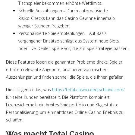
Tischspieler bekommen erhöhte Wettlimits.
Schnelle Auszahlungen – Durch automatisierte
Risiko‑Checks kann das Casino Gewinne innerhalb
weniger Stunden freigeben.
Personalisierte Spielempfehlungen – Auf Basis
vergangener Einsätze schlägt das System neue Slots
oder Live‑Dealer‑Spiele vor, die zur Spielstrategie passen.
Diese Features lösen die genannten Probleme direkt: Spieler
erhalten relevante Angebote, profitieren von raschen
Auszahlungen und finden schnell die Spiele, die ihnen gefallen.
Dies ist genau das, was
https://total-casino-deutschland.com/
für seine Kunden bereitstellt. Die Plattform kombiniert
Lizenzsicherheit, ein breites Spielportfolio und KI‑gestützte
Personalisierung, um ein nahtloses Online‑Casino‑Erlebnis zu
schaffen.
Was macht Total Casino