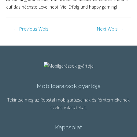
auf das nächste Level hebt. Viel Erfolg und happy gaming!
Nawigacja
←
Previous Wpis
Next Wpis
→
wpisu
Mobilgarázsok gyártója
Tekintsd meg az Robstal mobilgarázsainak és fémtermékeinek
széles választékát.
Kapcsolat