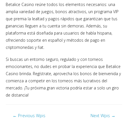
Betalice Casino reúne todos los elementos necesarios: una
amplia variedad de juegos, bonos atractivos, un programa VIP
que premia la lealtad y pagos rápidos que garantizan que tus
ganancias lleguen a tu cuenta sin demoras. Además, su
plataforma está diseñada para usuarios de habla hispana,
ofreciendo soporte en español y métodos de pago en
criptomonedas y fiat.
Si buscas un entorno seguro, regulado y con torneos
emocionantes, no dudes en probar la experiencia que Betalice
Casino brinda. Regístrate, aprovecha los bonos de bienvenida y
comienza a competir en los torneos más lucrativos del
mercado. ¡Tu próxima gran victoria podría estar a solo un giro
de distancia!
←
Previous Wpis
Next Wpis
→