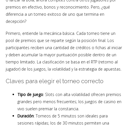
premios en efectivo, bonos y reconocimiento. Pero, ¿qué
diferencia a un torneo exitoso de uno que termina en
decepción?
Primero, entiende la mecánica básica. Cada torneo tiene un
pool de premios que se reparte según la posición final. Los
participantes reciben una cantidad de créditos o fichas al iniciar
y deben acumular la mayor puntuación posible dentro de un
tiempo limitado. La clasificación se basa en el RTP (retorno al
jugador) de los juegos, la volatilidad y la estrategia de apuestas.
Claves para elegir el torneo correcto
Tipo de juego
: Slots con alta volatilidad ofrecen premios
grandes pero menos frecuentes; los juegos de casino en
vivo suelen premiar la constancia.
Duración
: Torneos de 5 minutos son ideales para
sesiones rápidas; los de 30 minutos permiten una