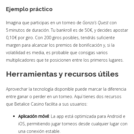
Ejemplo práctico
Imagina que participas en un torneo de
Gonzo’s Quest
con
5 minutos de duración. Tu bankroll es de 50 €, y decides apostar
0,10 € por giro. Con 200 giros posibles, tendrás suficiente
margen para alcanzar los premios de bonificación y, si la
volatilidad es media, es probable que consigas varios
multiplicadores que te posicionen entre los primeros lugares.
Herramientas y recursos útiles
Aprovechar la tecnología disponible puede marcar la diferencia
entre ganar o perder en un torneo. Aquí tienes dos recursos
que Betalice Casino facilita a sus usuarios:
Aplicación móvil
: La app está optimizada para Android e
iOS, permitiendo jugar torneos desde cualquier lugar con
una conexión estable.