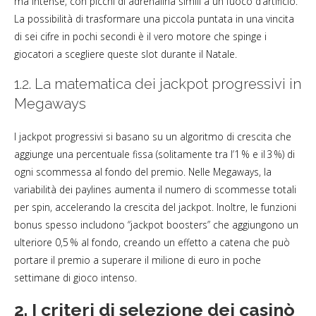
ma intense, con picchi di adrenalina simili a un fuoco d’artificio.
La possibilità di trasformare una piccola puntata in una vincita
di sei cifre in pochi secondi è il vero motore che spinge i
giocatori a scegliere queste slot durante il Natale.
1.2. La matematica dei jackpot progressivi in
Megaways
I jackpot progressivi si basano su un algoritmo di crescita che
aggiunge una percentuale fissa (solitamente tra l’1 % e il 3 %) di
ogni scommessa al fondo del premio. Nelle Megaways, la
variabilità dei paylines aumenta il numero di scommesse totali
per spin, accelerando la crescita del jackpot. Inoltre, le funzioni
bonus spesso includono “jackpot boosters” che aggiungono un
ulteriore 0,5 % al fondo, creando un effetto a catena che può
portare il premio a superare il milione di euro in poche
settimane di gioco intenso.
2. I criteri di selezione dei casinò