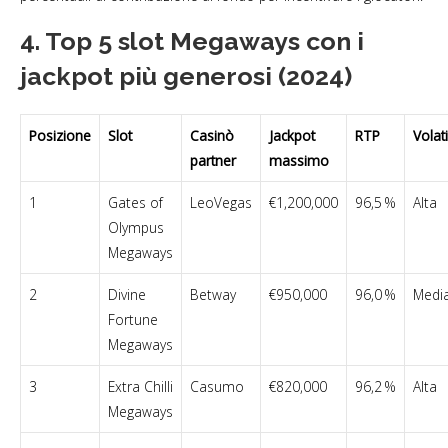
4. Top 5 slot Megaways con i
jackpot più generosi (2024)
Posizione
Slot
Casinò
Jackpot
RTP
Volati
partner
massimo
1
Gates of
LeoVegas
€1,200,000
96,5 %
Alta
Olympus
Megaways
2
Divine
Betway
€950,000
96,0 %
Media
Fortune
Megaways
3
Extra Chilli
Casumo
€820,000
96,2 %
Alta
Megaways