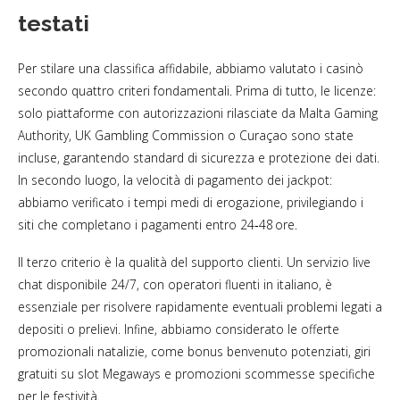
testati
Per stilare una classifica affidabile, abbiamo valutato i casinò
secondo quattro criteri fondamentali. Prima di tutto, le licenze:
solo piattaforme con autorizzazioni rilasciate da Malta Gaming
Authority, UK Gambling Commission o Curaçao sono state
incluse, garantendo standard di sicurezza e protezione dei dati.
In secondo luogo, la velocità di pagamento dei jackpot:
abbiamo verificato i tempi medi di erogazione, privilegiando i
siti che completano i pagamenti entro 24‑48 ore.
Il terzo criterio è la qualità del supporto clienti. Un servizio live
chat disponibile 24/7, con operatori fluenti in italiano, è
essenziale per risolvere rapidamente eventuali problemi legati a
depositi o prelievi. Infine, abbiamo considerato le offerte
promozionali natalizie, come bonus benvenuto potenziati, giri
gratuiti su slot Megaways e promozioni scommesse specifiche
per le festività.