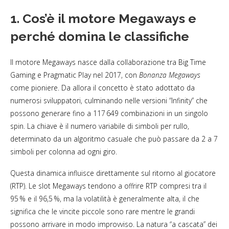
1. Cos’è il motore Megaways e
perché domina le classifiche
Il motore Megaways nasce dalla collaborazione tra Big Time
Gaming e Pragmatic Play nel 2017, con
Bonanza Megaways
come pioniere. Da allora il concetto è stato adottato da
numerosi sviluppatori, culminando nelle versioni “Infinity” che
possono generare fino a 117 649 combinazioni in un singolo
spin. La chiave è il numero variabile di simboli per rullo,
determinato da un algoritmo casuale che può passare da 2 a 7
simboli per colonna ad ogni giro.
Questa dinamica influisce direttamente sul ritorno al giocatore
(RTP). Le slot Megaways tendono a offrire RTP compresi tra il
95 % e il 96,5 %, ma la volatilità è generalmente alta, il che
significa che le vincite piccole sono rare mentre le grandi
possono arrivare in modo improvviso. La natura “a cascata” dei