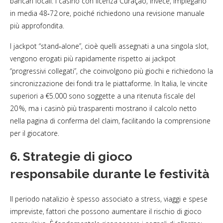
bancari locali. I casinò con licenza Curaçao, invece, impiegano
in media 48‑72 ore, poiché richiedono una revisione manuale
più approfondita.
I jackpot “stand‑alone”, cioè quelli assegnati a una singola slot,
vengono erogati più rapidamente rispetto ai jackpot
“progressivi collegati”, che coinvolgono più giochi e richiedono la
sincronizzazione dei fondi tra le piattaforme. In Italia, le vincite
superiori a €5.000 sono soggette a una ritenuta fiscale del
20 %, ma i casinò più trasparenti mostrano il calcolo netto
nella pagina di conferma del claim, facilitando la comprensione
per il giocatore.
6. Strategie di gioco
responsabile durante le festività
Il periodo natalizio è spesso associato a stress, viaggi e spese
impreviste, fattori che possono aumentare il rischio di gioco