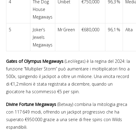
4
The Dog
Unibet
€750,000
96,3 %
Medi
House
Megaways
5
Joker’s
Mr Green
€680,000
96,1 %
Alta
Jewels
Megaways
Gates of Olympus Megaways
(LeoVegas) è la regina del 2024: la
funzione “Multiplier Storm” può aumentare i moltiplicatori fino a
500x, spingendo il jackpot a oltre un milione. Una vincita record
di €1,2 milioni è stata registrata a dicembre, quando un
giocatore ha scommesso €5 per spin.
Divine Fortune Megaways
(Betway) combina la mitologia greca
con 117 649 modi, offrendo un jackpot progressivo che ha
superato €950 000 grazie a una serie di free spins con Wilds
espandibili.