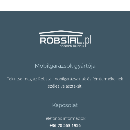
Mobilgarázsok gyártója
Tekintsd meg az Robstal mobilgarázsainak és fémtermékeinek
széles választékát.
Kapcsolat
Telefonos információk:
+36 70 563 1956