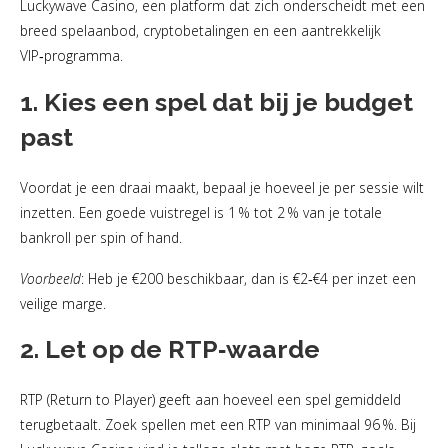
Luckywave Casino, een platform dat zich onderscheidt met een
breed spelaanbod, cryptobetalingen en een aantrekkelijk
VIP‑programma.
1. Kies een spel dat bij je budget
past
Voordat je een draai maakt, bepaal je hoeveel je per sessie wilt
inzetten. Een goede vuistregel is 1 % tot 2 % van je totale
bankroll per spin of hand.
Voorbeeld
: Heb je €200 beschikbaar, dan is €2‑€4 per inzet een
veilige marge.
2. Let op de RTP‑waarde
RTP (Return to Player) geeft aan hoeveel een spel gemiddeld
terugbetaalt. Zoek spellen met een RTP van minimaal 96 %. Bij