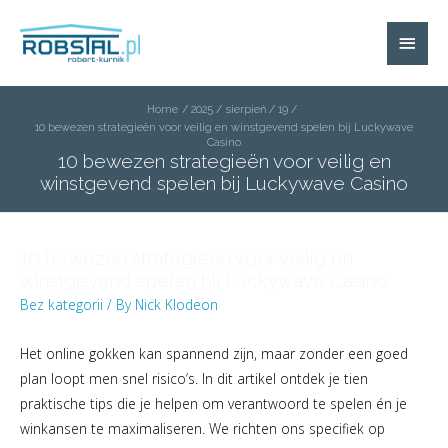
Home
2025
sierpień
19
10 bewezen strategieën voor veilig en winstgevend spelen bij Luckywave
Casino
10 bewezen strategieën voor veilig en
winstgevend spelen bij Luckywave Casino
10 bewezen strategieën voor veilig en
winstgevend spelen bij Luckywave Casino
Bez kategorii
/ By
Nick Klodeon
Het online gokken kan spannend zijn, maar zonder een goed
plan loopt men snel risico’s. In dit artikel ontdek je tien
praktische tips die je helpen om verantwoord te spelen én je
winkansen te maximaliseren. We richten ons specifiek op