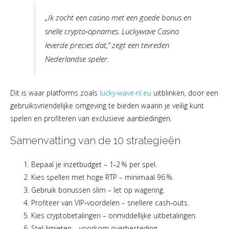
„Ik zocht een casino met een goede bonus en
snelle crypto‑opnames. Luckywave Casino
leverde precies dat,”
zegt een tevreden
Nederlandse speler.
Dit is waar platforms zoals
lucky-wave-nl.eu
uitblinken, door een
gebruiksvriendelijke omgeving te bieden waarin je veilig kunt
spelen en profiteren van exclusieve aanbiedingen.
Samenvatting van de 10 strategieën
Bepaal je inzetbudget – 1‑2 % per spel.
Kies spellen met hoge RTP – minimaal 96 %.
Gebruik bonussen slim – let op wagering.
Profiteer van VIP‑voordelen – snellere cash‑outs.
Kies cryptobetalingen – onmiddellijke uitbetalingen.
Stel limieten – voorkom overbesteding.