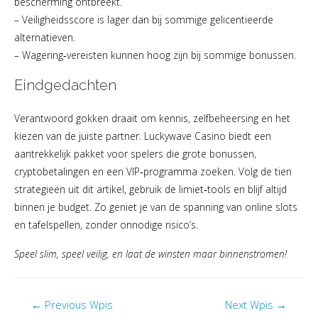
bescherming ontbreekt.
– Veiligheidsscore is lager dan bij sommige gelicentieerde
alternatieven.
– Wagering‑vereisten kunnen hoog zijn bij sommige bonussen.
Eindgedachten
Verantwoord gokken draait om kennis, zelfbeheersing en het
kiezen van de juiste partner. Luckywave Casino biedt een
aantrekkelijk pakket voor spelers die grote bonussen,
cryptobetalingen en een VIP‑programma zoeken. Volg de tien
strategieën uit dit artikel, gebruik de limiet‑tools en blijf altijd
binnen je budget. Zo geniet je van de spanning van online slots
en tafelspellen, zonder onnodige risico’s.
Speel slim, speel veilig, en laat de winsten maar binnenstromen!
←
Previous Wpis
Next Wpis
→