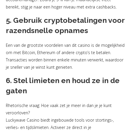
bereikt, stijg je naar een hoger niveau met extra cashbacks.
5. Gebruik cryptobetalingen voor
razendsnelle opnames
Een van de grootste voordelen van dit casino is de mogelijkheid
om met Bitcoin, Ethereum of andere crypto’s te betalen.
Transacties worden binnen enkele minuten verwerkt, waardoor
je sneller van je winst kunt genieten.
6. Stel limieten en houd ze in de
gaten
Rhetorische vraag: Hoe vaak zet je meer in dan je je kunt
veroorloven?
Luckywave Casino biedt ingebouwde tools voor stortings-,
verlies‑ en tijdslimieten. Activeer ze direct in je