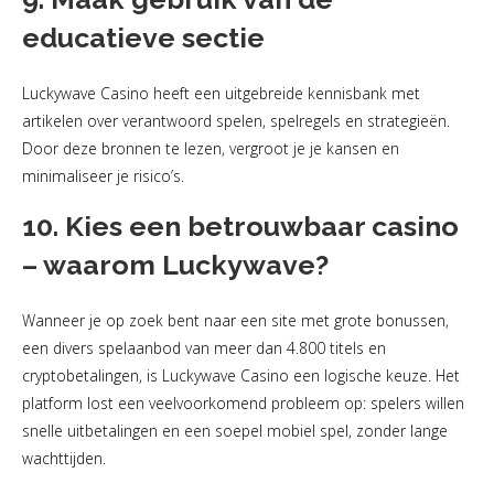
educatieve sectie
Luckywave Casino heeft een uitgebreide kennisbank met
artikelen over verantwoord spelen, spelregels en strategieën.
Door deze bronnen te lezen, vergroot je je kansen en
minimaliseer je risico’s.
10. Kies een betrouwbaar casino
– waarom Luckywave?
Wanneer je op zoek bent naar een site met grote bonussen,
een divers spelaanbod van meer dan 4.800 titels en
cryptobetalingen, is Luckywave Casino een logische keuze. Het
platform lost een veelvoorkomend probleem op: spelers willen
snelle uitbetalingen en een soepel mobiel spel, zonder lange
wachttijden.