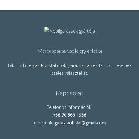
wpisu
Mobilgarázsok gyártója
Tekintsd meg az Robstal mobilgarázsainak és fémtermékeinek
széles választékát.
Kapcsolat
Telefonos információk:
+36 70 563 1956
Írj nekünk:
garazsrobstal@gmail.com