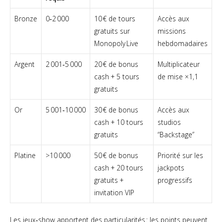
Bronze
0‑2 000
10 € de tours
Accès aux
gratuits sur
missions
Monopoly Live
hebdomadaires
Argent
2 001‑5 000
20 € de bonus
Multiplicateur
cash + 5 tours
de mise ×1,1
gratuits
Or
5 001‑10 000
30 € de bonus
Accès aux
cash + 10 tours
studios
gratuits
“Backstage”
Platine
>10 000
50 € de bonus
Priorité sur les
cash + 20 tours
jackpots
gratuits +
progressifs
invitation VIP
Les jeux‑show apportent des particularités : les points peuvent