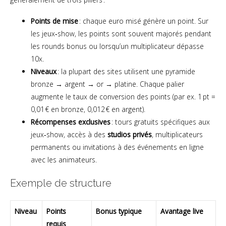
Points de mise
: chaque euro misé génère un point. Sur
les jeux‑show, les points sont souvent majorés pendant
les rounds bonus ou lorsqu’un multiplicateur dépasse
10x.
Niveaux
: la plupart des sites utilisent une pyramide
bronze → argent → or → platine. Chaque palier
augmente le taux de conversion des points (par ex. 1 pt =
0,01 € en bronze, 0,012 € en argent).
Récompenses exclusives
: tours gratuits spécifiques aux
jeux‑show, accès à des
studios privés
, multiplicateurs
permanents ou invitations à des événements en ligne
avec les animateurs.
Exemple de structure
Niveau
Points
Bonus typique
Avantage live
requis