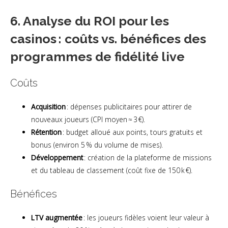
6. Analyse du ROI pour les
casinos : coûts vs. bénéfices des
programmes de fidélité live
Coûts
Acquisition
: dépenses publicitaires pour attirer de
nouveaux joueurs (CPI moyen ≈ 3 €).
Rétention
: budget alloué aux points, tours gratuits et
bonus (environ 5 % du volume de mises).
Développement
: création de la plateforme de missions
et du tableau de classement (coût fixe de 150 k €).
Bénéfices
LTV augmentée
: les joueurs fidèles voient leur valeur à