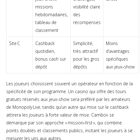
missions
visibilité claire
hebdomadaires,
des
tableau de
récompenses
classement
Site C
Cashback
Simplicité,
Moins
quotidien,
très attractif
d’avantages
bonus cash sur
pour les gros
spécifiques
dépôt
dépôts
aux jeux‑show
Les joueurs choisissent souvent un opérateur en fonction de la
spécificité de son programme. Un casino qui offre des tours
gratuits réservés aux jeux‑show sera préféré par les amateurs
de Monopoly Live, tandis qu’un autre qui mise sur le cashback
attirera les joueurs à forte valeur de mise. Cambox se
démarque par son approche « mission‑first », qui combine
points doublés et classements publics, incitant les joueurs à se
mesurer les uns aux autres.