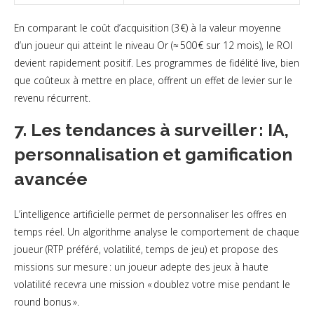
En comparant le coût d’acquisition (3 €) à la valeur moyenne
d’un joueur qui atteint le niveau Or (≈ 500 € sur 12 mois), le ROI
devient rapidement positif. Les programmes de fidélité live, bien
que coûteux à mettre en place, offrent un effet de levier sur le
revenu récurrent.
7. Les tendances à surveiller : IA,
personnalisation et gamification
avancée
L’intelligence artificielle permet de personnaliser les offres en
temps réel. Un algorithme analyse le comportement de chaque
joueur (RTP préféré, volatilité, temps de jeu) et propose des
missions sur mesure : un joueur adepte des jeux à haute
volatilité recevra une mission « doublez votre mise pendant le
round bonus ».