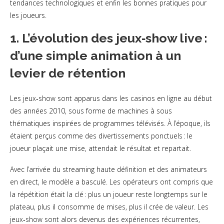
tendances technologiques et enfin les bonnes pratiques pour
les joueurs.
1. L’évolution des jeux‑show live :
d’une simple animation à un
levier de rétention
Les jeux‑show sont apparus dans les casinos en ligne au début
des années 2010, sous forme de machines à sous
thématiques inspirées de programmes télévisés. À l’époque, ils
étaient perçus comme des divertissements ponctuels : le
joueur plaçait une mise, attendait le résultat et repartait.
Avec l’arrivée du streaming haute définition et des animateurs
en direct, le modèle a basculé. Les opérateurs ont compris que
la répétition était la clé : plus un joueur reste longtemps sur le
plateau, plus il consomme de mises, plus il crée de valeur. Les
jeux‑show sont alors devenus des expériences récurrentes,