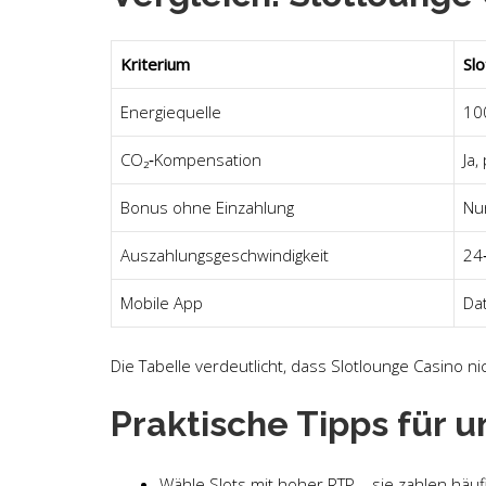
Kriterium
Slo
Energiequelle
10
CO₂‑Kompensation
Ja,
Bonus ohne Einzahlung
Nur
Auszahlungsgeschwindigkeit
24‑
Mobile App
Dat
Die Tabelle verdeutlicht, dass Slotlounge Casino 
Praktische Tipps für 
Wähle Slots mit hoher RTP – sie zahlen häu