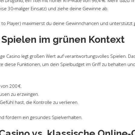
iel
Dragonia
, ein Titel mit hoher RTP‑Rate von 96,4 %. Mehr dazu f
ise 30‑maliger Einsatz) und ziehe deine Gewinne ab.
 to Player) maximierst du deine Gewinnchancen und unterstützt gle
 Spielen im grünen Kontext
nge Casino legt großen Wert auf verantwortungsvolles Spielen. Das 
e diese Funktionen, um dein Spielbudget im Griff zu behalten und 
 von 200 €.
ausen zu erzwingen.
efühl hast, die Kontrolle zu verlieren.
d fördern ein gesundes Spielverhalten.
Casino vs. klassische Online‑