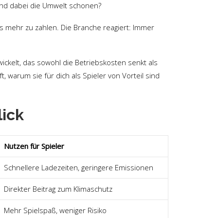
 und dabei die Umwelt schonen?
s mehr zu zahlen. Die Branche reagiert: Immer
ckelt, das sowohl die Betriebskosten senkt als
 warum sie für dich als Spieler von Vorteil sind
lick
Nutzen für Spieler
Schnellere Ladezeiten, geringere Emissionen
Direkter Beitrag zum Klimaschutz
Mehr Spielspaß, weniger Risiko