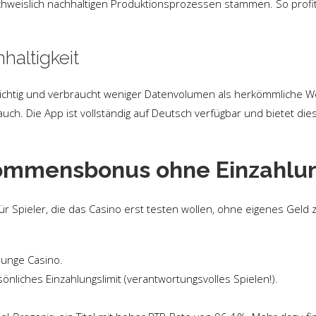
nachweislich nachhaltigen Produktionsprozessen stammen. So profiti
haltigkeit
wichtig und verbraucht weniger Datenvolumen als herkömmliche We
h. Die App ist vollständig auf Deutsch verfügbar und bietet die
kommensbonus ohne Einzahlu
 Spieler, die das Casino erst testen wollen, ohne eigenes Geld zu
lounge Casino.
sönliches Einzahlungslimit (verantwortungsvolles Spielen!).