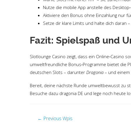
Nutze die mobile App anstelle des Deskto
Aktiviere den Bonus ohne Einzahlung nur f
Setze dir klare Limits und halte dich daran 
Fazit: Spielspaß und
Slotlounge Casino zeigt, dass ein Online‑Casino 
umweltfreundliche Bonus‑Programme bietet die Pla
deutschen Slots – darunter
Dragonia
– und einem 
Bereit, deine nächste Runde umweltbewusst zu sta
Besuche dazu dragonia DE und lege noch heute lo
←
Previous Wpis