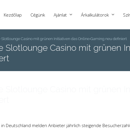
Kezdőlap
Cégünk
Ajánlat
Árkalkulátorok
Szí
Slotlounge Casino mit grünen Initiativen das Online‑Gaming neu definiert
 Slotlounge Casino mit grünen Ini
ert
 Slotlounge Casino mit grünen Ini
ert
n in Deutschland melden Anbieter jährlich steigende Besucherzahle