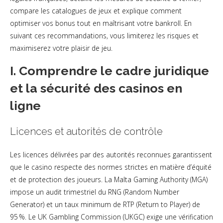
compare les catalogues de jeux et explique comment
optimiser vos bonus tout en maîtrisant votre bankroll. En
suivant ces recommandations, vous limiterez les risques et
maximiserez votre plaisir de jeu.
I. Comprendre le cadre juridique
et la sécurité des casinos en
ligne
Licences et autorités de contrôle
Les licences délivrées par des autorités reconnues garantissent
que le casino respecte des normes strictes en matière d’équité
et de protection des joueurs. La Malta Gaming Authority (MGA)
impose un audit trimestriel du RNG (Random Number
Generator) et un taux minimum de RTP (Return to Player) de
95 %. Le UK Gambling Commission (UKGC) exige une vérification