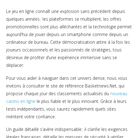
Le jeu en ligne connaît une explosion sans précédent depuis
quelques années : les plateformes se multiplient, les offres
promotionnelles sont plus alléchantes et la technologie permet
aujourd’hui de jouer depuis un smartphone comme depuis un
ordinateur de bureau. Cette démocratisation attire à la fois les
joueurs occasionnels et les passionnés de stratégies, tous
désireux de profiter d’une expérience immersive sans se
déplacer.
Pour vous aider à naviguer dans cet univers dense, nous vous
invitons à consulter le site de référence Basketnews.Net, qui
propose chaque jour des classements actualisés du
nouveau
casino en ligne
le plus fiable et le plus innovant. Grâce à leurs
tests indépendants, vous saurez rapidement quels sites
méritent votre confiance.
Un guide détaillé s’avère indispensable : il clarifie les exigences
légales françaises, détaille les mesures de sécurité à vérifier,