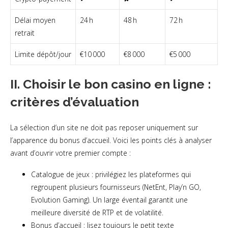
Délai moyen
24 h
48 h
72 h
retrait
Limite dépôt/jour
€10 000
€8 000
€5 000
II. Choisir le bon casino en ligne :
critères d’évaluation
La sélection d’un site ne doit pas reposer uniquement sur
l’apparence du bonus d’accueil. Voici les points clés à analyser
avant d’ouvrir votre premier compte :
Catalogue de jeux : privilégiez les plateformes qui
regroupent plusieurs fournisseurs (NetEnt, Play’n GO,
Evolution Gaming). Un large éventail garantit une
meilleure diversité de RTP et de volatilité.
Bonus d’accueil : lisez toujours le petit texte