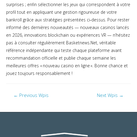
surprises ; enfin sélectionner les jeux qui correspondent à votre
profil tout en appliquant une gestion rigoureuse de votre
bankroll grâce aux stratégies présentées ci‑dessus. Pour rester
informé des dernières nouveautés — nouveaux casinos lancés
en 2026, innovations blockchain ou expériences VR — n’hésitez
pas à consulter régulièrement Basketnews.Net, véritable
référence indépendante qui teste chaque plateforme avant
recommandation officielle et publie chaque semaine les
meilleures offres « nouveau casino en ligne ». Bonne chance et
jouez toujours responsablement !
←
Previous Wpis
Next Wpis
→