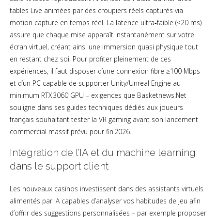
tables Live animées par des croupiers réels capturés via
motion capture en temps réel. La latence ultra‑faible (<20 ms)
assure que chaque mise apparaît instantanément sur votre
écran virtuel, créant ainsi une immersion quasi physique tout
en restant chez soi. Pour profiter pleinement de ces
expériences, il faut disposer d’une connexion fibre ≥100 Mbps
et d’un PC capable de supporter Unity/Unreal Engine au
minimum RTX 3060 GPU – exigences que Basketnews.Net
souligne dans ses guides techniques dédiés aux joueurs
français souhaitant tester la VR gaming avant son lancement
commercial massif prévu pour fin 2026.
Intégration de l’IA et du machine learning
dans le support client
Les nouveaux casinos investissent dans des assistants virtuels
alimentés par IA capables d’analyser vos habitudes de jeu afin
d’offrir des suggestions personnalisées – par exemple proposer