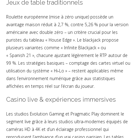
Jeux de table traditionnels
Roulette européenne (mise à zéro unique) possède un
avantage maison réduit à 2,7 %, contre 5,26 % pour la version
américaine avec double zéro – un critère crucial pour les
puristes du tableau « House Edge ». Le blackjack propose
plusieurs variantes comme « Infinite Blackjack » ou
« Spanish 21 », chacune ajustant légèrement le RTP autour de
99 %. Les stratégies basiques – comptage des cartes virtuel ou
utilisation du système « Hi‑Lo » – restent applicables même
dans l’environnement numérique grâce aux statistiques
affichées en temps réel sur l’écran du joueur.
Casino live & expériences immersives
Les studios Evolution Gaming et Pragmatic Play dominent le
segment live grâce à leurs studios ultra‑modernes équipés de
caméras HD à 4K et d’un éclairage professionnel qui
reproduisent l’ambiance d’un vrai casino parisien. Les tables