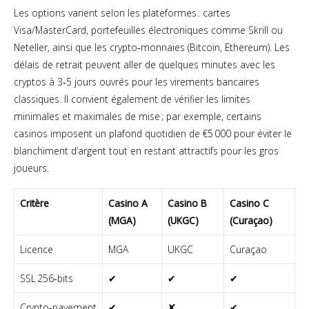
Les options varient selon les plateformes : cartes
Visa/MasterCard, portefeuilles électroniques comme Skrill ou
Neteller, ainsi que les crypto‑monnaies (Bitcoin, Ethereum). Les
délais de retrait peuvent aller de quelques minutes avec les
cryptos à 3‑5 jours ouvrés pour les virements bancaires
classiques. Il convient également de vérifier les limites
minimales et maximales de mise ; par exemple, certains
casinos imposent un plafond quotidien de €5 000 pour éviter le
blanchiment d’argent tout en restant attractifs pour les gros
joueurs.
Critère
Casino A
Casino B
Casino C
(MGA)
(UKGC)
(Curaçao)
Licence
MGA
UKGC
Curaçao
SSL 256‑bits
✔︎
✔︎
✔︎
Crypto‑payement
✔︎
✘
✔︎