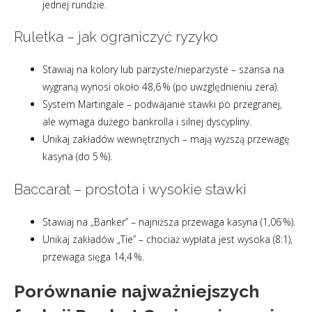
jednej rundzie.
Ruletka – jak ograniczyć ryzyko
Stawiaj na kolory lub parzyste/nieparzyste – szansa na
wygraną wynosi około 48,6 % (po uwzględnieniu zera).
System Martingale – podwajanie stawki po przegranej,
ale wymaga dużego bankrolla i silnej dyscypliny.
Unikaj zakładów wewnętrznych – mają wyższą przewagę
kasyna (do 5 %).
Baccarat – prostota i wysokie stawki
Stawiaj na „Banker” – najniższa przewaga kasyna (1,06 %).
Unikaj zakładów „Tie” – chociaż wypłata jest wysoka (8:1),
przewaga sięga 14,4 %.
Porównanie najważniejszych