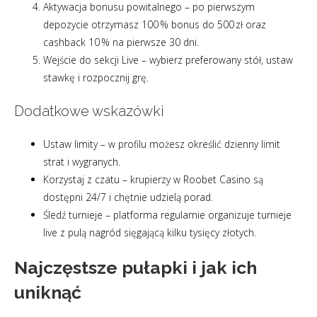
Aktywacja bonusu powitalnego – po pierwszym
depozycie otrzymasz 100 % bonus do 500 zł oraz
cashback 10 % na pierwsze 30 dni.
Wejście do sekcji Live – wybierz preferowany stół, ustaw
stawkę i rozpocznij grę.
Dodatkowe wskazówki
Ustaw limity – w profilu możesz określić dzienny limit
strat i wygranych.
Korzystaj z czatu – krupierzy w Roobet Casino są
dostępni 24/7 i chętnie udzielą porad.
Śledź turnieje – platforma regularnie organizuje turnieje
live z pulą nagród sięgającą kilku tysięcy złotych.
Najczęstsze pułapki i jak ich
uniknąć