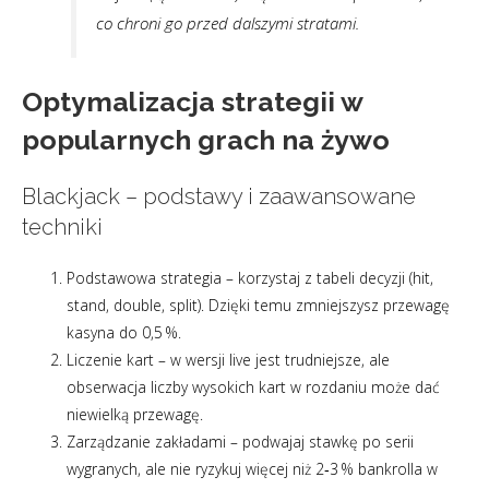
co chroni go przed dalszymi stratami.
Optymalizacja strategii w
popularnych grach na żywo
Blackjack – podstawy i zaawansowane
techniki
Podstawowa strategia – korzystaj z tabeli decyzji (hit,
stand, double, split). Dzięki temu zmniejszysz przewagę
kasyna do 0,5 %.
Liczenie kart – w wersji live jest trudniejsze, ale
obserwacja liczby wysokich kart w rozdaniu może dać
niewielką przewagę.
Zarządzanie zakładami – podwajaj stawkę po serii
wygranych, ale nie ryzykuj więcej niż 2‑3 % bankrolla w