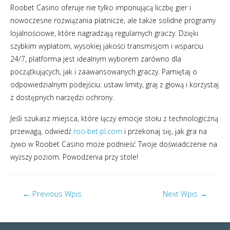
Roobet Casino oferuje nie tylko imponującą liczbę gier i
nowoczesne rozwiązania płatnicze, ale także solidne programy
lojalnościowe, które nagradzają regularnych graczy. Dzięki
szybkim wypłatom, wysokiej jakości transmisjom i wsparciu
24/7, platforma jest idealnym wyborem zarówno dla
początkujących, jak i zaawansowanych graczy. Pamiętaj o
odpowiedzialnym podejściu: ustaw limity, graj z głową i korzystaj
z dostępnych narzędzi ochrony.
Jeśli szukasz miejsca, które łączy emocje stołu z technologiczną
przewagą, odwiedź
roo-bet-pl.com
i przekonaj się, jak gra na
żywo w Roobet Casino może podnieść Twoje doświadczenie na
wyższy poziom. Powodzenia przy stole!
←
Previous Wpis
Next Wpis
→