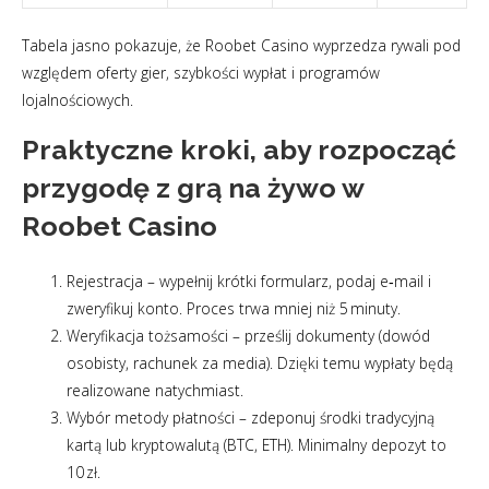
Tabela jasno pokazuje, że Roobet Casino wyprzedza rywali pod
względem oferty gier, szybkości wypłat i programów
lojalnościowych.
Praktyczne kroki, aby rozpocząć
przygodę z grą na żywo w
Roobet Casino
Rejestracja – wypełnij krótki formularz, podaj e‑mail i
zweryfikuj konto. Proces trwa mniej niż 5 minuty.
Weryfikacja tożsamości – prześlij dokumenty (dowód
osobisty, rachunek za media). Dzięki temu wypłaty będą
realizowane natychmiast.
Wybór metody płatności – zdeponuj środki tradycyjną
kartą lub kryptowalutą (BTC, ETH). Minimalny depozyt to
10 zł.