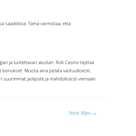
sia säädöksiä. Tämä varmistaa, että
ian ja luotettavan alustan. Rizk Casino täyttää
t bonukset. Muista aina pelata vastuullisesti,
aan suurimmat jackpotit ja mahdollisesti viemään
Next Wpis
→