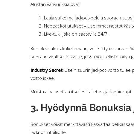
Alustan vahvuuksia ovat:
Laaja valikoima jackpot-pelejä suoraan suositu
Nopeat kotiutukset – useimmat nostot käsitel
Live‑tuki, joka on saatavilla 24/7.
Kun olet valmis kokeilemaan, voit siirtyä suoraan
Ri
suoraan viralliselle sivulle, jossa voit rekisteröity
Industry Secret:
Usein suurin jackpot-voitto tulee p
voitto iskee.
Muista aina asettaa itsellesi talletus- ja tappioraj
3. Hyödynnä Bonuksia 
Bonukset voivat merkittävästi kasvattaa pelikassaas
jackpot-intoilijoille.