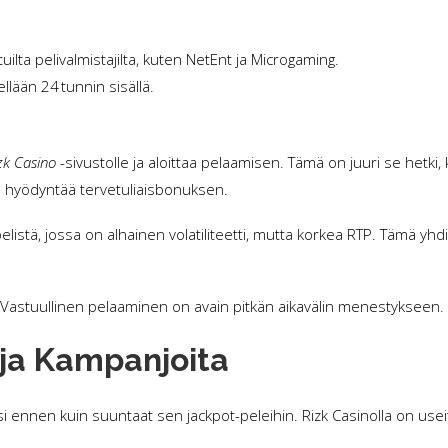
ilta pelivalmistajilta, kuten NetEnt ja Microgaming.
lään 24 tunnin sisällä.
zk Casino
-sivustolle ja aloittaa pelaamisen. Tämä on juuri se hetki, 
ä ja hyödyntää tervetuliaisbonuksen.
elistä, jossa on alhainen volatiliteetti, mutta korkea RTP. Tämä yh
at. Vastuullinen pelaaminen on avain pitkän aikavälin menestykseen.
ja Kampanjoita
i ennen kuin suuntaat sen jackpot-peleihin. Rizk Casinolla on useit