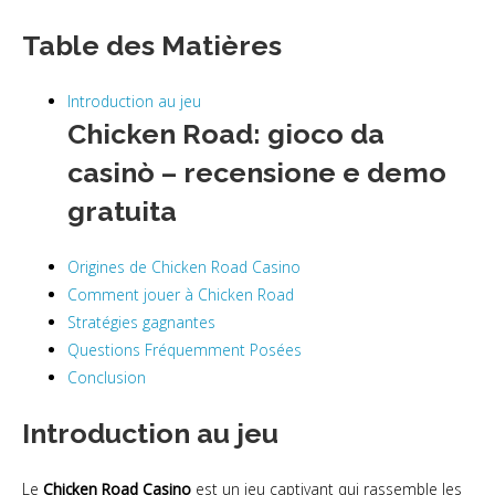
Table des Matières
Introduction au jeu
Chicken Road: gioco da
casinò – recensione e demo
gratuita
Origines de Chicken Road Casino
Comment jouer à Chicken Road
Stratégies gagnantes
Questions Fréquemment Posées
Conclusion
Introduction au jeu
Le
Chicken Road Casino
est un jeu captivant qui rassemble les