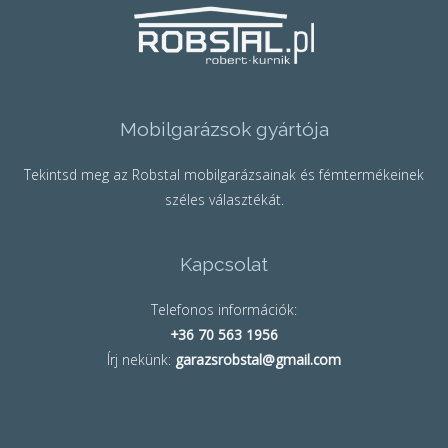
Mobilgarázsok gyártója
Tekintsd meg az Robstal mobilgarázsainak és fémtermékeinek
széles választékát.
Kapcsolat
Telefonos információk:
+36 70 563 1956
Írj nekünk:
garazsrobstal@gmail.com