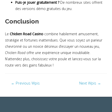
Puis-je jouer gratuitement ?
De nombreux sites offrent
des versions démo gratuites du jeu.
Conclusion
Le
Chicken Road Casino
combine habilement amusement,
stratégie et fortunes inattendues. Que vous soyez un parieur
chevronné ou un novice désireux d’essayer un nouveau jeu,
Chicken Road
offre une expérience unique inoubliable.
N’attendez plus, choisissez votre poule et lancez-vous sur la
route vers des gains fabuleux !
←
Previous Wpis
Next Wpis
→