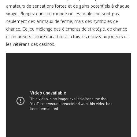
amateurs de sensations fortes et de gains potentiels à chaque
virage. Plongez dans un monde où les poules ne sont pas
seulement des animaux de ferme, mais des symboles de
chance. Ce jeu mélange des éléments de stratégie, de chance
et un univers coloré qui attire à la fois les nouveaux joueurs et
les vétérans des casinos.