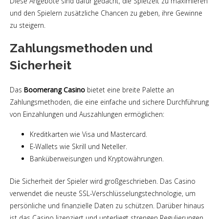
Diese Angebote sind dafür gedacht, die Spielzeit zu maximieren
und den Spielern zusätzliche Chancen zu geben, ihre Gewinne
zu steigern.
Zahlungsmethoden und
Sicherheit
Das
Boomerang Casino
bietet eine breite Palette an
Zahlungsmethoden, die eine einfache und sichere Durchführung
von Einzahlungen und Auszahlungen ermöglichen:
Kreditkarten wie Visa und Mastercard.
E-Wallets wie Skrill und Neteller.
Banküberweisungen und Kryptowährungen.
Die Sicherheit der Spieler wird großgeschrieben. Das Casino
verwendet die neuste SSL-Verschlüsselungstechnologie, um
persönliche und finanzielle Daten zu schützen. Darüber hinaus
ist das Casino lizenziert und unterliegt strengen Regulierungen.