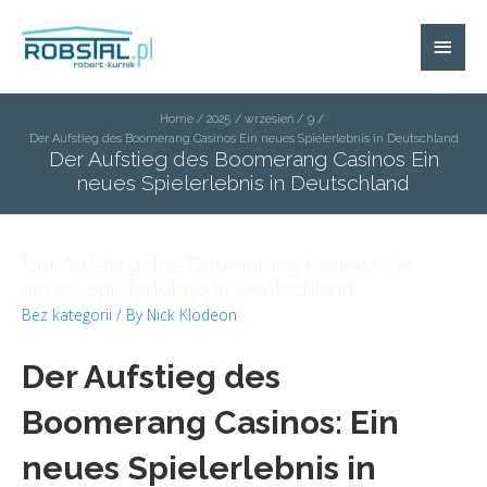
Home
2025
wrzesień
9
Der Aufstieg des Boomerang Casinos Ein neues Spielerlebnis in Deutschland
Der Aufstieg des Boomerang Casinos Ein
neues Spielerlebnis in Deutschland
Der Aufstieg des Boomerang Casinos Ein
neues Spielerlebnis in Deutschland
Bez kategorii
/ By
Nick Klodeon
Der Aufstieg des
Boomerang Casinos: Ein
neues Spielerlebnis in