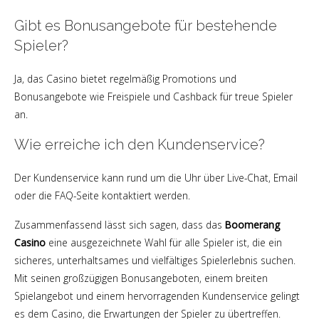
Gibt es Bonusangebote für bestehende
Spieler?
Ja, das Casino bietet regelmäßig Promotions und
Bonusangebote wie Freispiele und Cashback für treue Spieler
an.
Wie erreiche ich den Kundenservice?
Der Kundenservice kann rund um die Uhr über Live-Chat, Email
oder die FAQ-Seite kontaktiert werden.
Zusammenfassend lässt sich sagen, dass das
Boomerang
Casino
eine ausgezeichnete Wahl für alle Spieler ist, die ein
sicheres, unterhaltsames und vielfältiges Spielerlebnis suchen.
Mit seinen großzügigen Bonusangeboten, einem breiten
Spielangebot und einem hervorragenden Kundenservice gelingt
es dem Casino, die Erwartungen der Spieler zu übertreffen.