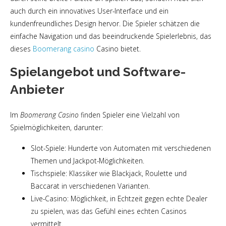
auch durch ein innovatives User-Interface und ein
kundenfreundliches Design hervor. Die Spieler schätzen die
einfache Navigation und das beeindruckende Spielerlebnis, das
dieses
Boomerang casino
Casino bietet.
Spielangebot und Software-
Anbieter
Im
Boomerang Casino
finden Spieler eine Vielzahl von
Spielmöglichkeiten, darunter:
Slot-Spiele: Hunderte von Automaten mit verschiedenen
Themen und Jackpot-Möglichkeiten.
Tischspiele: Klassiker wie Blackjack, Roulette und
Baccarat in verschiedenen Varianten.
Live-Casino: Möglichkeit, in Echtzeit gegen echte Dealer
zu spielen, was das Gefühl eines echten Casinos
vermittelt.