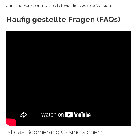
ähnliche Funktionalität bietet wie die Desktop-Version.
Häufig gestellte Fragen (FAQs)
Ist das Boomerang Casino sicher?