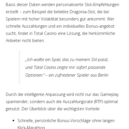
Basis dieser Daten werden personalisierte Slot‑Empfehlungen
erstellt – zum Beispiel die beliebte Dragonia‑Slot, die bei
Spielern mit hoher Volatilität besonders gut ankommt. Wer
schnelle Auszahlungen und ein individuelles Bonus‑angebot
sucht, findet in Total Casino eine Lösung, die herkömmliche
Anbieter nicht bieten.
„Ich wollte ein Spiel, das zu meinem Stil passt,
und Total Casino zeigte mir sofort passende
Optionen.“ – ein zufriedener Spieler aus Berlin
Durch die intelligente Anpassung wird nicht nur das Gameplay
spannender, sondern auch die Auszahlungsrate (RTP) optimal
genutzt. Der Überblick über die wichtigsten Vorteile:
Schnelle, persönliche Bonus‑Vorschläge ohne langen
Klick‑Marathon