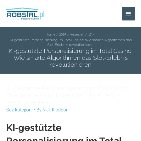
Home
2025
wrzesień
17
KI‑gestützte Personalisierung im Total Casino: Wie smarte Algorithmen das
Slot‑Erlebnis revolutionieren
KI‑gestützte Personalisierung im Total Casino:
Wie smarte Algorithmen das Slot‑Erlebnis
revolutionieren
KI‑gestützte Personalisierung im Total Casino:
Wie smarte Algorithmen das Slot‑Erlebnis
revolutionieren
Bez kategorii
/ By
Nick Klodeon
KI‑gestützte
Personalisierung im Total