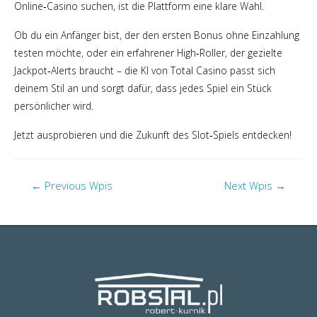
Online‑Casino suchen, ist die Plattform eine klare Wahl.
Ob du ein Anfänger bist, der den ersten Bonus ohne Einzahlung
testen möchte, oder ein erfahrener High‑Roller, der gezielte
Jackpot‑Alerts braucht – die KI von Total Casino passt sich
deinem Stil an und sorgt dafür, dass jedes Spiel ein Stück
persönlicher wird.
Jetzt ausprobieren und die Zukunft des Slot‑Spiels entdecken!
←
Previous Wpis
Next Wpis
→