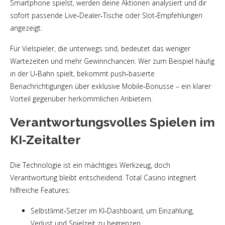
Smartphone spielst, werden deine Aktionen analysiert und dir
sofort passende Live‑Dealer‑Tische oder Slot‑Empfehlungen
angezeigt.
Für Vielspieler, die unterwegs sind, bedeutet das weniger
Wartezeiten und mehr Gewinnchancen. Wer zum Beispiel häufig
in der U‑Bahn spielt, bekommt push‑basierte
Benachrichtigungen über exklusive Mobile‑Bonusse – ein klarer
Vorteil gegenüber herkömmlichen Anbietern.
Verantwortungsvolles Spielen im
KI‑Zeitalter
Die Technologie ist ein mächtiges Werkzeug, doch
Verantwortung bleibt entscheidend. Total Casino integriert
hilfreiche Features:
Selbstlimit‑Setzer im KI‑Dashboard, um Einzahlung,
Verlust und Spielzeit zu begrenzen.