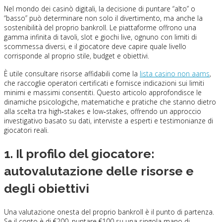
Nel mondo dei casinò digitali, la decisione di puntare “alto” o
“basso” può determinare non solo il divertimento, ma anche la
sostenibilità del proprio bankroll. Le piattaforme offrono una
gamma infinita di tavoli, slot e giochi live, ognuno con limiti di
scommessa diversi, e il giocatore deve capire quale livello
corrisponde al proprio stile, budget e obiettivi.
È utile consultare risorse affidabili come la
lista casino non aams
,
che raccoglie operatori certificati e fornisce indicazioni sui limiti
minimi e massimi consentiti. Questo articolo approfondisce le
dinamiche psicologiche, matematiche e pratiche che stanno dietro
alla scelta tra high‑stakes e low‑stakes, offrendo un approccio
investigativo basato su dati, interviste a esperti e testimonianze di
giocatori reali.
1. Il profilo del giocatore:
autovalutazione delle risorse e
degli obiettivi
Una valutazione onesta del proprio bankroll è il punto di partenza.
Se il conto è di €200, puntare €100 su una singola mano di