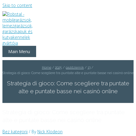
Skip to content
Main Menu
Home
2025
październik
13
Strategia di gioco: Come scegliere tra puntate alte e puntate basse nei casinò online
Strategia di gioco: Come scegliere tra puntate
alte e puntate basse nei casinò online
Strategia di gioco: Come scegliere tra puntate
alte e puntate basse nei casinò online
Bez kategorii
/ By
Nick Klodeon