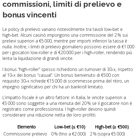
commissioni, limiti di prelievo e
bonus vincenti
Le policy di prelievo variano notevolmente tra tavoli low‑bet e
high‑bet. Alcuni casinò impongono una commissione del 2 % sui
prelievi superiori a €5 000, mentre per importi inferiori la tassa è
nulla. Inoltre, i limiti di prelievo giornaliero possono essere di €1 000
per i giocatori low‑roller e di €20 000 per i high‑roller, rendendo più
lenta la liquidazione di grandi vincite.
I bonus “high‑roller” spesso richiedono un turnover di 30‑x, rispetto
al 10‑x dei bonus “casual”. Un bonus benvenuto di €500 con
requisito 30‑x richiede €15 000 di scommesse prima del ritiro, un
impegno significativo per chi ha un bankroll limitato.
L’impatto fiscale è un altro fattore: in Italia, le vincite superiori a
€5 000 sono soggette a una ritenuta del 20 % se il giocatore non è
registrato come professionista. I high‑roller devono quindi
considerare una riduzione netta dei loro profitti.
Elemento
Low‑bet (≤ €10)
High‑bet (≥ €500)
Commissione prelievo
0 % (fino a €2 000)
2 % (sopra €5 000)