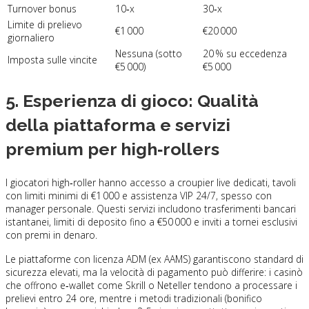
Turnover bonus
10‑x
30‑x
Limite di prelievo
€1 000
€20 000
giornaliero
Nessuna (sotto
20 % su eccedenza
Imposta sulle vincite
€5 000)
€5 000
5. Esperienza di gioco: Qualità
della piattaforma e servizi
premium per high‑rollers
I giocatori high‑roller hanno accesso a croupier live dedicati, tavoli
con limiti minimi di €1 000 e assistenza VIP 24/7, spesso con
manager personale. Questi servizi includono trasferimenti bancari
istantanei, limiti di deposito fino a €50 000 e inviti a tornei esclusivi
con premi in denaro.
Le piattaforme con licenza ADM (ex AAMS) garantiscono standard di
sicurezza elevati, ma la velocità di pagamento può differire: i casinò
che offrono e‑wallet come Skrill o Neteller tendono a processare i
prelievi entro 24 ore, mentre i metodi tradizionali (bonifico