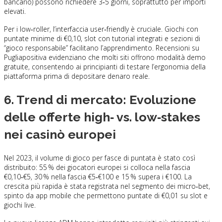
bancario) possono richiedere 3‑5 giorni, soprattutto per importi
elevati.
Per i low‑roller, l’interfaccia user‑friendly è cruciale. Giochi con
puntate minime di €0,10, slot con tutorial integrati e sezioni di
“gioco responsabile” facilitano l’apprendimento. Recensioni su
Pugliapositiva evidenziano che molti siti offrono modalità demo
gratuite, consentendo ai principianti di testare l’ergonomia della
piattaforma prima di depositare denaro reale.
6. Trend di mercato: Evoluzione
delle offerte high‑ vs. low‑stakes
nei casinò europei
Nel 2023, il volume di gioco per fasce di puntata è stato così
distribuito: 55 % dei giocatori europei si colloca nella fascia
€0,10‑€5, 30 % nella fascia €5‑€100 e 15 % supera i €100. La
crescita più rapida è stata registrata nel segmento dei micro‑bet,
spinto da app mobile che permettono puntate di €0,01 su slot e
giochi live.