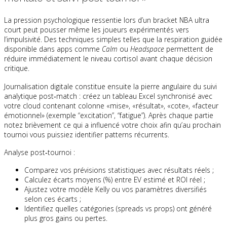
La pression psychologique ressentie lors d’un bracket NBA ultra
court peut pousser même les joueurs expérimentés vers
l’impulsivité. Des techniques simples telles que la respiration guidée
disponible dans apps comme
Calm
ou
Headspace
permettent de
réduire immédiatement le niveau cortisol avant chaque décision
critique.
Journalisation digitale constitue ensuite la pierre angulaire du suivi
analytique post‑match : créez un tableau Excel synchronisé avec
votre cloud contenant colonne «mise», «résultat», «cote», «facteur
émotionnel» (exemple “excitation”, “fatigue”). Après chaque partie
notez brièvement ce qui a influencé votre choix afin qu’au prochain
tournoi vous puissiez identifier patterns récurrents.
Analyse post‑tournoi :
Comparez vos prévisions statistiques avec résultats réels ;
Calculez écarts moyens (%) entre EV estimé et ROI réel ;
Ajustez votre modèle Kelly ou vos paramètres diversifiés
selon ces écarts ;
Identifiez quelles catégories (spreads vs props) ont généré
plus gros gains ou pertes.