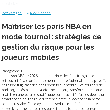
mobiles
Bez kategorii
/ By
Nick Klodeon
Maîtriser les paris NBA en
mode tournoi : stratégies de
gestion du risque pour les
joueurs mobiles
Paragraphe 1
La saison NBA de 2026 bat son plein et les fans français se
retrouvent à la croisée des chemins entre l’adrénaline des playoffs
et l’essor fulgurant des paris sportifs sur mobile. Les tournois de
pari, organisés par les plateformes de jeu, transforment chaque
match en une bataille stratégique où la rapidité d’accès depuis un
smartphone peut faire la différence entre le jackpot et la perte
totale du stake. Cette dynamique séduit une génération qui veut
suivre le rythme des soirées basket‑court tout en conservant la