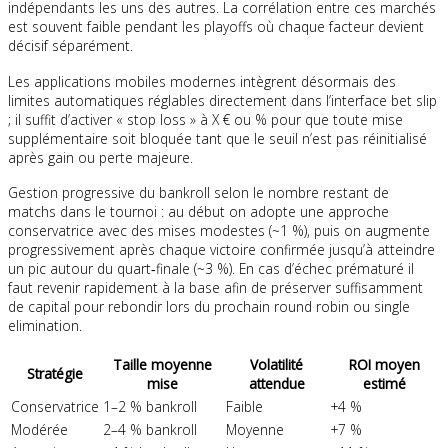
indépendants les uns des autres. La corrélation entre ces marchés
est souvent faible pendant les playoffs où chaque facteur devient
décisif séparément.
Les applications mobiles modernes intègrent désormais des
limites automatiques réglables directement dans l’interface bet slip
; il suffit d’activer « stop loss » à X € ou % pour que toute mise
supplémentaire soit bloquée tant que le seuil n’est pas réinitialisé
après gain ou perte majeure.
Gestion progressive du bankroll selon le nombre restant de
matchs dans le tournoi : au début on adopte une approche
conservatrice avec des mises modestes (~1 %), puis on augmente
progressivement après chaque victoire confirmée jusqu’à atteindre
un pic autour du quart‑finale (~3 %). En cas d’échec prématuré il
faut revenir rapidement à la base afin de préserver suffisamment
de capital pour rebondir lors du prochain round robin ou single
elimination.
Taille moyenne
Volatilité
ROI moyen
Stratégie
mise
attendue
estimé
Conservatrice
1–2 % bankroll
Faible
+4 %
Modérée
2–4 % bankroll
Moyenne
+7 %