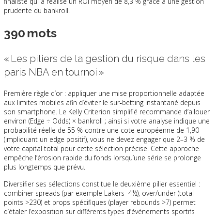
finaliste qui a réalisé un ROI moyen de 8,3 % grâce à une gestion
prudente du bankroll.
390 mots
« Les piliers de la gestion du risque dans les
paris NBA en tournoi »
Première règle d’or : appliquer une mise proportionnelle adaptée
aux limites mobiles afin d’éviter le sur‑betting instantané depuis
son smartphone. Le Kelly Criterion simplifié recommande d’allouer
environ (Edge ÷ Odds) × bankroll ; ainsi si votre analyse indique une
probabilité réelle de 55 % contre une cote européenne de 1,90
(impliquant un edge positif), vous ne devez engager que 2–3 % de
votre capital total pour cette sélection précise. Cette approche
empêche l’érosion rapide du fonds lorsqu’une série se prolonge
plus longtemps que prévu.
Diversifier ses sélections constitue le deuxième pilier essentiel :
combiner spreads (par exemple Lakers -4½), over/under (total
points >230) et props spécifiques (player rebounds >7) permet
d’étaler l’exposition sur différents types d’événements sportifs