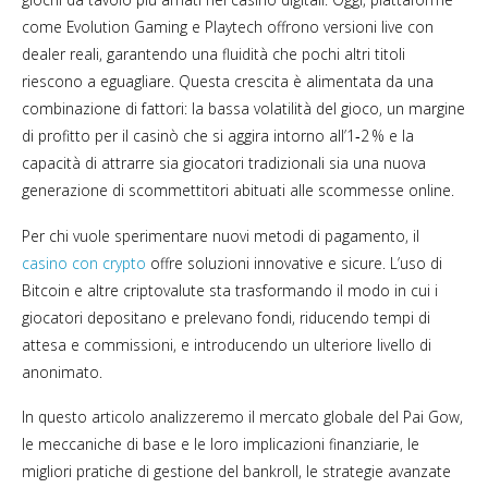
come Evolution Gaming e Playtech offrono versioni live con
dealer reali, garantendo una fluidità che pochi altri titoli
riescono a eguagliare. Questa crescita è alimentata da una
combinazione di fattori: la bassa volatilità del gioco, un margine
di profitto per il casinò che si aggira intorno all’1‑2 % e la
capacità di attrarre sia giocatori tradizionali sia una nuova
generazione di scommettitori abituati alle scommesse online.
Per chi vuole sperimentare nuovi metodi di pagamento, il
casino con crypto
offre soluzioni innovative e sicure. L’uso di
Bitcoin e altre criptovalute sta trasformando il modo in cui i
giocatori depositano e prelevano fondi, riducendo tempi di
attesa e commissioni, e introducendo un ulteriore livello di
anonimato.
In questo articolo analizzeremo il mercato globale del Pai Gow,
le meccaniche di base e le loro implicazioni finanziarie, le
migliori pratiche di gestione del bankroll, le strategie avanzate