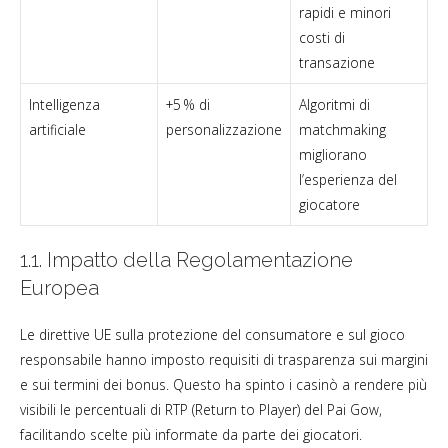
rapidi e minori
costi di
transazione
Intelligenza
+5 % di
Algoritmi di
artificiale
personalizzazione
matchmaking
migliorano
l’esperienza del
giocatore
1.1. Impatto della Regolamentazione
Europea
Le direttive UE sulla protezione del consumatore e sul gioco
responsabile hanno imposto requisiti di trasparenza sui margini
e sui termini dei bonus. Questo ha spinto i casinò a rendere più
visibili le percentuali di RTP (Return to Player) del Pai Gow,
facilitando scelte più informate da parte dei giocatori.