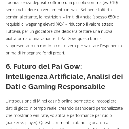
I bonus senza deposito offrono una piccola somma (es. €10)
senza richiedere un versamento iniziale. Sebbene l’offerta
sembri allettante, le restrizioni – limiti di vincita (spesso €50) e
requisiti di wagering elevati (40x) – riducono il valore atteso.
Tuttavia, per un giocatore che desidera testare una nuova
piattaforma o una variante di Pai Gow, questi bonus
rappresentano un modo a costo zero per valutare l’esperienza
prima di impegnare fondi propri.
6. Futuro del Pai Gow:
Intelligenza Artificiale, Analisi dei
Dati e Gaming Responsabile
L’introduzione di IA nei casinò online permette di raccogliere
dati di gioco in tempo reale, creando dashboard personalizzate
che mostrano win‑rate, volatilità e performance per ruolo
(banker vs player). Questi strumenti aiutano i giocatori a