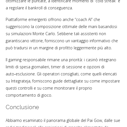
ottimizzare le puntate, a identificare momenti di “cold streak” e
a regolare il bankroll di conseguenza.
Piattaforme emergenti offrono anche “coach AI” che
suggeriscono la composizione ottimale delle mani basandosi
su simulazioni Monte Carlo. Sebbene tali assistenti non
garantiscano vittorie, forniscono un vantaggio informativo che
può tradursi in un margine di profitto leggermente più alto.
Il gaming responsabile rimane una priorità: i casinò integrano
limiti di spesa giornalieri, timer di sessione e opzioni di
auto‑esclusione. Gli operatori consigliati, come quelli elencati
su Integrateja, forniscono guide dettagliate su come impostare
questi controlli e su come monitorare il proprio
comportamento di gioco.
Conclusione
Abbiamo esaminato il panorama globale del Pai Gow, dalle sue