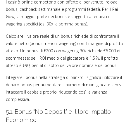
I casinò online competono con offerte di benvenuto, reload
bonus, cashback settimanale e programmi fedeltà. Per il Pai
Gow, la maggior parte dei bonus è soggetta a requisiti di
wagering specifici (es. 30x la somma bonus).
Calcolare il valore reale di un bonus richiede di confrontare il
valore netto (bonus meno il wagering) con il margine di profitto
atteso. Un bonus di €200 con wagering 30x richiede €6.000 di
scommesse; se il ROI medio del giocatore è 1,5 %, il profitto
atteso è €90, ben al di sotto del valore nominale del bonus.
Integrare i bonus nella strategia di bankroll significa utilizzare il
denaro bonus per aumentare il numero di mani giocate senza
intaccare il capitale proprio, riducendo così la varianza
complessiva.
5.1. Bonus “No Deposit” e il loro Impatto
Economico