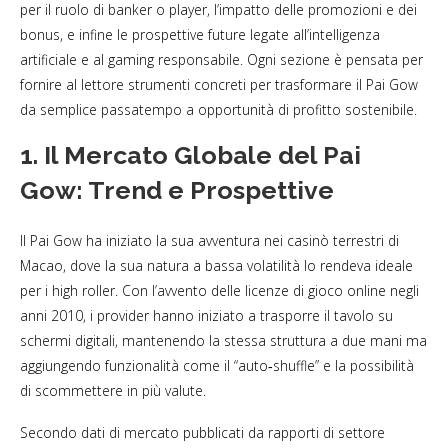
per il ruolo di banker o player, l’impatto delle promozioni e dei
bonus, e infine le prospettive future legate all’intelligenza
artificiale e al gaming responsabile. Ogni sezione è pensata per
fornire al lettore strumenti concreti per trasformare il Pai Gow
da semplice passatempo a opportunità di profitto sostenibile.
1. Il Mercato Globale del Pai
Gow: Trend e Prospettive
Il Pai Gow ha iniziato la sua avventura nei casinò terrestri di
Macao, dove la sua natura a bassa volatilità lo rendeva ideale
per i high roller. Con l’avvento delle licenze di gioco online negli
anni 2010, i provider hanno iniziato a trasporre il tavolo su
schermi digitali, mantenendo la stessa struttura a due mani ma
aggiungendo funzionalità come il “auto‑shuffle” e la possibilità
di scommettere in più valute.
Secondo dati di mercato pubblicati da rapporti di settore