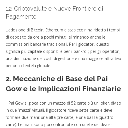
1.2. Criptovalute e Nuove Frontiere di
Pagamento
L’adozione di Bitcoin, Ethereum e stablecoin ha ridotto i tempi
di deposito da ore a pochi minuti, eliminando anche le
commissioni bancarie tradizionali. Per i giocatori, questo
significa più capitale disponibile per il bankroll; per gli operatori,
una diminuzione dei costi di gestione e una maggiore attrattiva
per una clientela globale.
2. Meccaniche di Base del Pai
Gow e le Implicazioni Finanziarie
Il Pai Gow si gioca con un mazzo di 52 carte più un Joker, diviso
in due “mazzi” virtuali. Il giocatore riceve sette carte e deve
formare due mani: una alta (tre carte) e una bassa (quattro
carte). Le mani sono poi confrontate con quelle del dealer