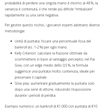
probabilità di perdere una singola mano è intorno al 48 %, la
varianza è contenuta, il che rende più difficile “rimbalzare”
rapidamente su una serie negativa.
Per gestire questo rischio, i giocatori esperti adottano diverse
metodologie:
Unità di puntata: fissare una percentuale fissa del
bankroll (es. 1‑2 %) per ogni mano.
Kelly Criterion: calcolare la frazione ottimale da
scommettere in base al vantaggio percepito; nel Pai
Gow, con un edge medio dello 0,5 %, la formula
suggerisce una puntata molto contenuta, ideale per
preservare il capitale.
Slow play: aumentare gradualmente la puntata solo
dopo una serie di vittorie, riducendo l’esposizione
durante i periodi di perdita.
Esempio numerico: un bankroll di €1.000 con puntata di €10