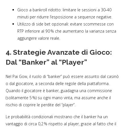
Gioco a bankroll ridotto: limitare le sessioni a 30‑40
minuti per ridurre l’esposizione a sequenze negative.
Utilizzo di side bet opzionali: evitare scommesse con
RTP inferiore al 90 % che aumentano la varianza senza
aggiungere valore reale.
4. Strategie Avanzate di Gioco:
Dal “Banker” al “Player”
Nel Pai Gow, il ruolo di “banker” può essere assunto dal casinò
o dal giocatore, a seconda delle regole della piattaforma.
Quando il giocatore è banker, guadagna una commissione
(solitamente 5 %) su ogni mano vinta, ma assume anche il
rischio di coprire le perdite del “player”.
Le probabilità condizionali mostrano che il banker ha un
vantaggio di circa 0,2 % rispetto al player, grazie al fatto che il