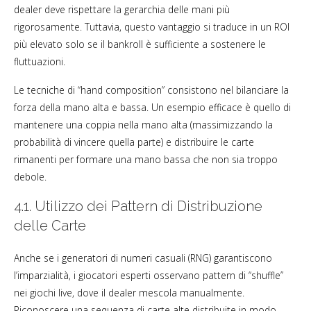
dealer deve rispettare la gerarchia delle mani più
rigorosamente. Tuttavia, questo vantaggio si traduce in un ROI
più elevato solo se il bankroll è sufficiente a sostenere le
fluttuazioni.
Le tecniche di “hand composition” consistono nel bilanciare la
forza della mano alta e bassa. Un esempio efficace è quello di
mantenere una coppia nella mano alta (massimizzando la
probabilità di vincere quella parte) e distribuire le carte
rimanenti per formare una mano bassa che non sia troppo
debole.
4.1. Utilizzo dei Pattern di Distribuzione
delle Carte
Anche se i generatori di numeri casuali (RNG) garantiscono
l’imparzialità, i giocatori esperti osservano pattern di “shuffle”
nei giochi live, dove il dealer mescola manualmente.
Riconoscere una sequenza di carte alte distribuite in modo