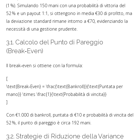
(1 %). Simulando 150 mani con una probabilità di vittoria del
52 % e un payout 1:1, si ottengono in media €30 di profitto, ma
la deviazione standard rimane intorno a €70, evidenziando la
necessità di una gestione prudente.
3.1. Calcolo del Punto di Pareggio
(Break‑Even)
Il break‑even si ottiene con la formula:
[
\text{Break‑Even} = \frac{\text{Bankroll}}{\text{Puntata per
mano}} \times \frac{1}{\text{Probabilità di vincita}}
]
Con €1.000 di bankroll, puntata di €10 e probabilità di vincita del
52 %, il punto di pareggio è circa 192 mani.
3.2. Strategie di Riduzione della Variance