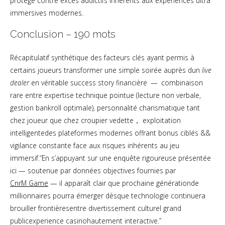
protégé contre excès addictifs inhérents aux expériences ultra
immersives modernes.
Conclusion – 190 mots
Récapitulatif synthétique des facteurs clés ayant permis à
certains joueurs transformer une simple soirée auprès dun
live
dealer
en véritable success story financière — combinaison
rare entre expertise technique pointue (lecture non verbale,
gestion bankroll optimale), personnalité charismatique tant
chez joueur que chez croupier vedette， exploitation
intelligentedes plateformes modernes offrant bonus ciblés &&
vigilance constante face aux risques inhérents au jeu
immersif.“En s’appuyant sur une enquête rigoureuse présentée
ici — soutenue par données objectives fournies par
CnrM Game
— il apparaît clair que prochaine générationde
millionnaires pourra émerger dèsque technologie continuera
brouiller frontièresentre divertissement culturel grand
publicexperience casinohautement interactive.”