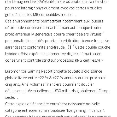
réalité augmentée (RA)/réalité mixte où avatars ultra réalistes
pourront interagir physiquement avec vos cartes virtuelles
grâce à lunettes MR compatibles mobile.
.
Ces environnements permettront notamment aux joueurs
désireux de conserver contact humain authentique touten
profit antérieur IA générative pourra créer “dealers virtuels”
personnalisables dotés pourtant certification licence française
*
garantissant conformité anti‑fraude.【】
Cette double couche
hybride offrira expérience immersive digne cinéma touten
conservnant contrôle strictsur processus RNG certifiés.^{ }
Euromonitor Gaming Report projette toutefois croissance
globale livrée entre +22 % & +27 % annuels durant prochains
cinq ans,. Ainsi volumes financiers pourraient doubler
dépassenant éventuellement €30 milliards globalement Europe
seule.
.
Cette explosion financière entraînera naissance nouvelle
catégorie entrepreneuriale baptisée “live‐gaming influencer”.
Ces personnalités pourront monétiser audience via partenariat