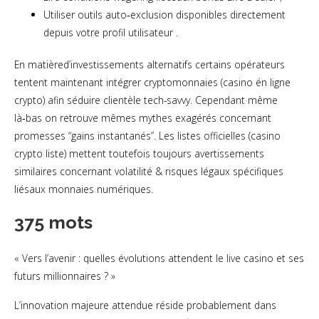
Utiliser outils auto‑exclusion disponibles directement
depuis votre profil utilisateur .
En matière​d’investissements alternatifs certains opérateurs
tentent maintenant intégrer cryptomonnaies (casino én ligne
crypto) afin séduire clientèle tech-savvy​. Cependant même
là‑bas on retrouve mêmes mythes exagérés concernant
promesses “gains instantanés”. Les listes officielles (casino
crypto liste) mettent toutefois toujours avertissements
similaires concernant volatilité & risques légaux spécifiques
liésaux monnaies numériques.​
375 mots
« Vers l’avenir : quelles évolutions attendent le live casino et ses
futurs millionnaires ? »
L’innovation majeure attendue réside probablement dans