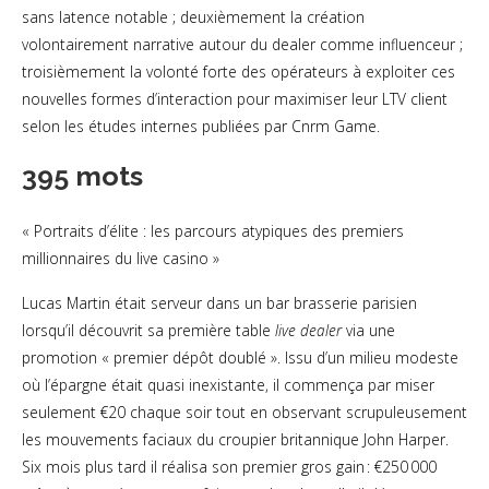
sans latence notable ; deuxièmement la création
volontairement narrative autour du dealer comme influenceur ;
troisièmement la volonté forte des opérateurs à exploiter ces
nouvelles formes d’interaction pour maximiser leur LTV client
selon les études internes publiées par Cnrm Game.
395 mots
« Portraits d’élite : les parcours atypiques des premiers
millionnaires du live casino »
Lucas Martin était serveur dans un bar brasserie parisien
lorsqu’il découvrit sa première table
live dealer
via une
promotion « premier dépôt doublé ». Issu d’un milieu modeste
où l’épargne était quasi inexistante, il commença par miser
seulement €20 chaque soir tout en observant scrupuleusement
les mouvements faciaux du croupier britannique John Harper.
Six mois plus tard il réalisa son premier gros gain : €250 000