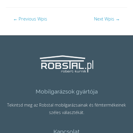
←
Previous Wpis
Next Wpis
→
Mobilgarázsok gyártója
Tekintsd meg az Robstal mobilgarázsainak és fémtermékeinek
széles választékát.
Kapcsolat