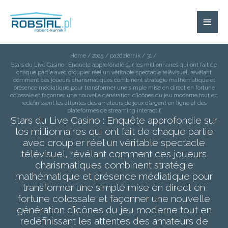
Home
2025
październik
31
Stars du Live Casino : Enquête approfondie sur les millionnaires qui ont fait de
chaque partie avec croupier réel un véritable spectacle télévisuel, révélant
comment ces joueurs charismatiques combinent stratégie mathématique et
présence médiatique pour transformer une simple mise en direct en fortune
colossale et façonner une nouvelle génération d’icônes du jeu moderne tout en
redéfinissant les attentes des amateurs de jeux d’argent en ligne et des
plateformes de streaming interactif
Stars du Live Casino : Enquête approfondie sur
les millionnaires qui ont fait de chaque partie
avec croupier réel un véritable spectacle
télévisuel, révélant comment ces joueurs
charismatiques combinent stratégie
mathématique et présence médiatique pour
transformer une simple mise en direct en
fortune colossale et façonner une nouvelle
génération d’icônes du jeu moderne tout en
redéfinissant les attentes des amateurs de