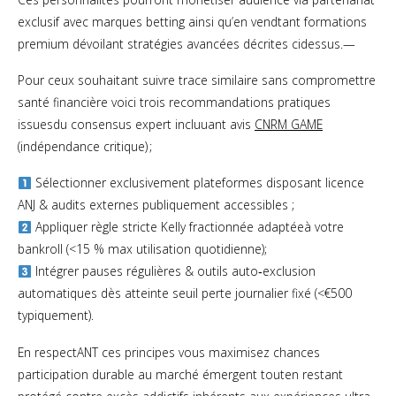
exclusif avec marques betting ainsi qu’en vendtant formations
premium dévoilant stratégies avancées décrites ci­dessus.—
Pour ceux souhaitant suivre trace similaire sans compromettre
santé financière voici trois recommandations pratiques
issuesdu consensus expert inclu​uant avis
CNRM GAME
(indépendance critique) ;
Sélectionner exclusivement plateformes disposant licence
ANJ & audits externes publiquement accessibles ;
Appliquer règle stricte Kelly fractionnée adaptéeà votre
bankroll (<15 % max utilisation quotidienne);
Intégrer pauses régulières & outils auto‑exclusion
automatiques dès atteinte seuil perte journalier fixé (<€500
typiquement).
En respectANT ces principes vous maximisez chances
participation durable au marché émergent touten restant