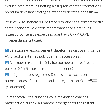
exclusif avec marques betting ainsi qu’en vendtant formations
premium dévoilant stratégies avancées décrites ci­dessus.—
Pour ceux souhaitant suivre trace similaire sans compromettre
santé financière voici trois recommandations pratiques
issuesdu consensus expert inclu​uant avis
CNRM GAME
(indépendance critique) ;
Sélectionner exclusivement plateformes disposant licence
ANJ & audits externes publiquement accessibles ;
Appliquer règle stricte Kelly fractionnée adaptéeà votre
bankroll (<15 % max utilisation quotidienne);
Intégrer pauses régulières & outils auto‑exclusion
automatiques dès atteinte seuil perte journalier fixé (<€500
typiquement).
En respectANT ces principes vous maximisez chances
participation durable au marché émergent touten restant