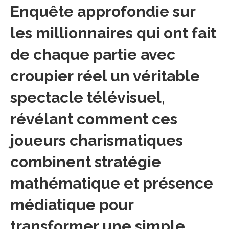
Enquête approfondie sur
les millionnaires qui ont fait
de chaque partie avec
croupier réel un véritable
spectacle télévisuel,
révélant comment ces
joueurs charismatiques
combinent stratégie
mathématique et présence
médiatique pour
transformer une simple