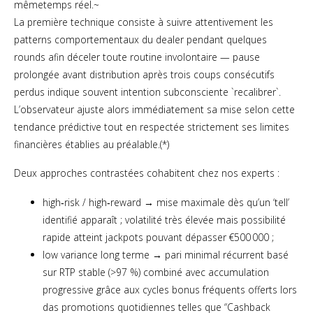
même­temps réel.~
La première technique consiste à suivre attentivement les
patterns comportementaux du dealer pendant quelques
rounds afin déceler toute routine involontaire — pause
prolongée avant distribution après trois coups consécutifs
perdus indique souvent intention subconsciente `recalibrer`.
L’observateur ajuste alors immédiatement sa mise selon cette
tendance prédictive tout en respectée strictement ses limites
financières établies au préalable.(*)
Deux approches contrastées cohabitent chez nos experts :
high‑risk / high‑reward → mise maximale dès qu’un ‘tell’
identifié apparaît ; volatilité très élevée mais possibilité
rapide atteint jackpots pouvant dépasser €500 000 ;
low variance long terme → pari minimal récurrent basé
sur RTP stable (>97 %) combiné avec accumulation
progressive grâce aux cycles bonus fréquents offerts lors
das promotions quotidiennes telles que “Cashback