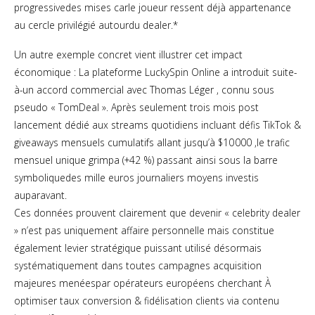
progressivedes mises carle joueur ressent déjà appartenance
au cercle privilégié autourdu dealer.*
Un autre exemple concret vient illustrer cet impact
économique : La plateforme LuckySpin Online a introduit suite-
à-un accord commercial avec Thomas Léger , connu sous
pseudo « TomDeal ». Après seulement trois mois post
lancement dédié aux streams quotidiens incluant défis TikTok &
giveaways mensuels cumulatifs allant jusqu’à $10 000 ,le trafic
mensuel unique grimpa (+42 %) passant ainsi sous la barre
symboliquedes mille euros journaliers moyens investis
auparavant.​
Ces données prouvent clairement que devenir « celebrity dealer
» n’est pas uniquement affaire personnelle mais constitue
également levier stratégique puissant utilisé désormais
systématiquement dans toutes campagnes acquisition
majeures menéespar opérateurs européens cherchant À
optimiser taux conversion & fidélisation clients via contenu