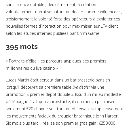
sans latence notable ; deuxièmement la création
volontairement narrative autour du dealer comme influenceur ;
troisièmement la volonté forte des opérateurs à exploiter ces
nouvelles formes d’interaction pour maximiser leur LTV client
selon les études internes publiées par Cnrm Game.
395 mots
« Portraits d’élite : les parcours atypiques des premiers
millionnaires du live casino »
Lucas Martin était serveur dans un bar brasserie parisien
lorsqu’il découvrit sa première table
live dealer
via une
promotion « premier dépôt doublé ». Issu d’un milieu modeste
où l’épargne était quasi inexistante, il commença par miser
seulement €20 chaque soir tout en observant scrupuleusement
les mouvements faciaux du croupier britannique John Harper.
Six mois plus tard il réalisa son premier gros gain : €250 000