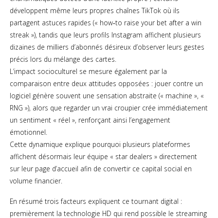
développent même leurs propres chaînes TikTok où ils
partagent astuces rapides (« how‑to raise your bet after a win
streak »), tandis que leurs profils Instagram affichent plusieurs
dizaines de milliers d’abonnés désireux d’observer leurs gestes
précis lors du mélange des cartes.
L’impact socioculturel se mesure également par la
comparaison entre deux attitudes opposées : jouer contre un
logiciel génère souvent une sensation abstraite (« machine », «
RNG »), alors que regarder un vrai croupier crée immédiatement
un sentiment « réel », renforçant ainsi l’engagement
émotionnel.
Cette dynamique explique pourquoi plusieurs plateformes
affichent désormais leur équipe « star dealers » directement
sur leur page d’accueil afin de convertir ce capital social en
volume financier.
En résumé trois facteurs expliquent ce tournant digital :
premièrement la technologie HD qui rend possible le streaming