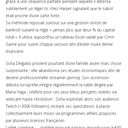
grâce à une séquence parfaite pendant laquelle il détecta
subtilement un léger tic chez Harper signalant que le sabot
était proche d’une carte forte.
Sa méthode reposait surtout sur une gestion stricte de
bankroll suivant la règle « jamais plus que deux % du capital
total ». Il utilise aujourd’hui un tableau Excel validé par Cnrm
Game pour suivre chaque session afin d’éviter toute dérive
financière.
Sofia Delgado provient pourtant d’une famille aisée mais chose
surprenante : elle abandonna ses études économiques afin de
devenir professionnelle streamer
gaming
. Son ascension
débuta lorsqu’elle intégra régulièrement la table dirigée par
Maria Vega , célèbre pour ses yeux bleus perçants visibles via
webcam haute résolution . Sofia exploitait alors son audience
Twitch (>300k followers), incitant ses spectateurs à placer
collectivement leurs mises via programmes affiliés proposés
par plusieurs licences françaises.
L’effet combiné — visibilité massive + bonus groupé jusqu’à €30