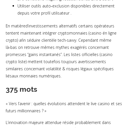
Utiliser outils auto‑exclusion disponibles directement
depuis votre profil utilisateur .
En matière​d’investissements alternatifs certains opérateurs
tentent maintenant intégrer cryptomonnaies (casino én ligne
crypto) afin séduire clientèle tech-savvy​. Cependant même
là‑bas on retrouve mêmes mythes exagérés concernant
promesses “gains instantanés”. Les listes officielles (casino
crypto liste) mettent toutefois toujours avertissements
similaires concernant volatilité & risques légaux spécifiques
liésaux monnaies numériques.​
375 mots
« Vers l’avenir : quelles évolutions attendent le live casino et ses
futurs millionnaires ? »
L’innovation majeure attendue réside probablement dans