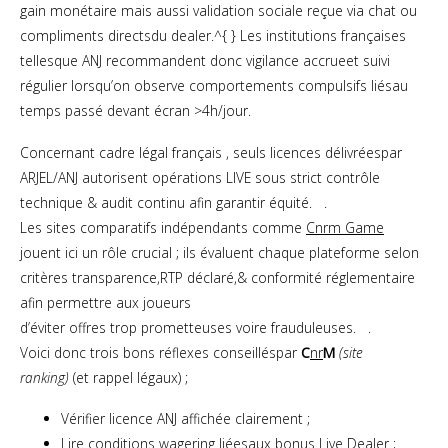
gain monétaire mais aussi validation sociale reçue via chat ou
compliments directsdu dealer.^{ } Les institutions françaises
tellesque ANJ recommandent donc vigilance accrueet suivi
régulier lorsqu’on observe comportements compulsifs liésau
temps passé devant écran >4h/jour.​
Concernant cadre légal français , seuls licences délivréespar
ARJEL/ANJ autorisent opérations LIVE sous strict contrôle
technique & audit continu afin garantir équité.
.
Les sites comparatifs indépendants comme
Cnrm Game
jouent ici ​un rôle crucial ; ils évaluent chaque plateforme selon
critères transparence,RTP déclaré,& conformité réglementaire
afin permettre aux joueurs­­­
d’éviter offres trop prometteuses voire frauduleuses.
.
Voici donc trois bons réflexes conseilléspar
C
nr
M
(site
ranking)
(et rappel légaux) ;
Vérifier licence ANJ affichée clairement ;
Lire conditions wagering liéesaux bonus Live Dealer ;