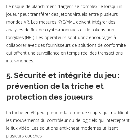
Le risque de blanchiment d’argent se complexifie lorsqu’un
joueur peut transférer des jetons virtuels entre plusieurs
mondes VR. Les mesures KYC/AML doivent intégrer des
analyses de flux de crypto‑monnaies et de tokens non
fongibles (NFT). Les opérateurs sont donc encouragés à
collaborer avec des fournisseurs de solutions de conformité
qui offrent une surveillance en temps réel des transactions
inter‑mondes.
5. Sécurité et intégrité du jeu :
prévention de la triche et
protection des joueurs
La triche en VR peut prendre la forme de scripts qui modifient
les mouvements du contrôleur ou de logiciels qui interceptent
le flux vidéo. Les solutions anti‑cheat modernes utilisent
plusieurs couches :