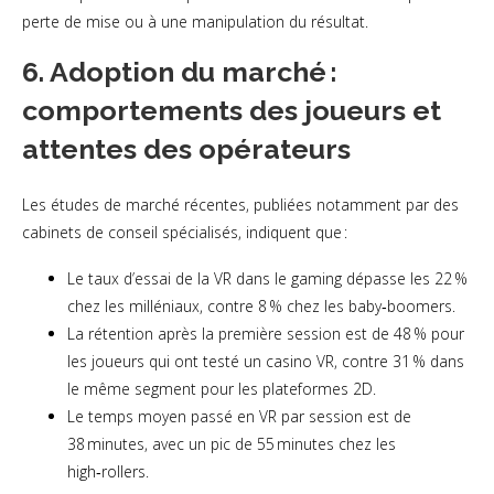
perte de mise ou à une manipulation du résultat.
6. Adoption du marché :
comportements des joueurs et
attentes des opérateurs
Les études de marché récentes, publiées notamment par des
cabinets de conseil spécialisés, indiquent que :
Le taux d’essai de la VR dans le gaming dépasse les 22 %
chez les milléniaux, contre 8 % chez les baby‑boomers.
La rétention après la première session est de 48 % pour
les joueurs qui ont testé un casino VR, contre 31 % dans
le même segment pour les plateformes 2D.
Le temps moyen passé en VR par session est de
38 minutes, avec un pic de 55 minutes chez les
high‑rollers.