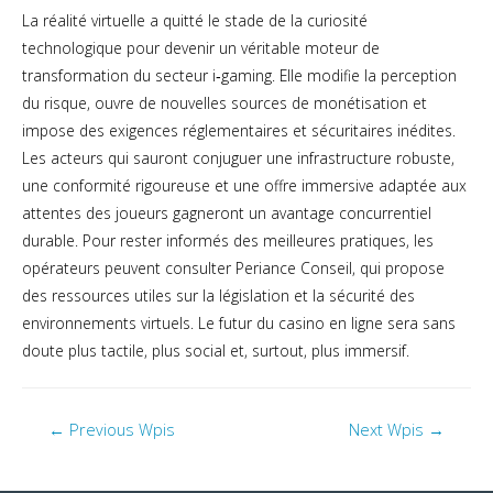
La réalité virtuelle a quitté le stade de la curiosité
technologique pour devenir un véritable moteur de
transformation du secteur i‑gaming. Elle modifie la perception
du risque, ouvre de nouvelles sources de monétisation et
impose des exigences réglementaires et sécuritaires inédites.
Les acteurs qui sauront conjuguer une infrastructure robuste,
une conformité rigoureuse et une offre immersive adaptée aux
attentes des joueurs gagneront un avantage concurrentiel
durable. Pour rester informés des meilleures pratiques, les
opérateurs peuvent consulter Periance Conseil, qui propose
des ressources utiles sur la législation et la sécurité des
environnements virtuels. Le futur du casino en ligne sera sans
doute plus tactile, plus social et, surtout, plus immersif.
←
Previous Wpis
Next Wpis
→