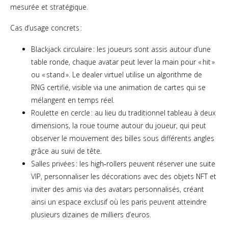
mesurée et stratégique.
Cas d’usage concrets :
Blackjack circulaire : les joueurs sont assis autour d’une
table ronde, chaque avatar peut lever la main pour « hit »
ou « stand ». Le dealer virtuel utilise un algorithme de
RNG certifié, visible via une animation de cartes qui se
mélangent en temps réel.
Roulette en cercle : au lieu du traditionnel tableau à deux
dimensions, la roue tourne autour du joueur, qui peut
observer le mouvement des billes sous différents angles
grâce au suivi de tête.
Salles privées : les high‑rollers peuvent réserver une suite
VIP, personnaliser les décorations avec des objets NFT et
inviter des amis via des avatars personnalisés, créant
ainsi un espace exclusif où les paris peuvent atteindre
plusieurs dizaines de milliers d’euros.