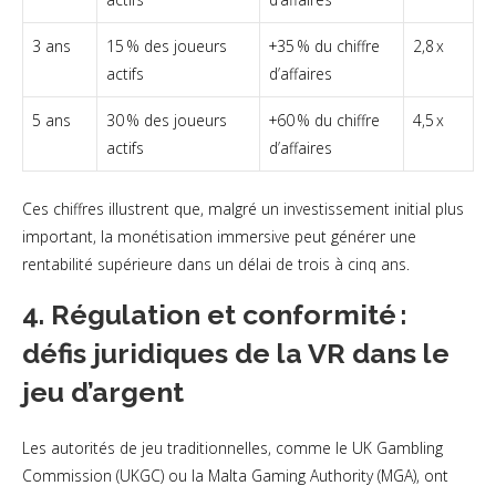
3 ans
15 % des joueurs
+35 % du chiffre
2,8 x
actifs
d’affaires
5 ans
30 % des joueurs
+60 % du chiffre
4,5 x
actifs
d’affaires
Ces chiffres illustrent que, malgré un investissement initial plus
important, la monétisation immersive peut générer une
rentabilité supérieure dans un délai de trois à cinq ans.
4. Régulation et conformité :
défis juridiques de la VR dans le
jeu d’argent
Les autorités de jeu traditionnelles, comme le UK Gambling
Commission (UKGC) ou la Malta Gaming Authority (MGA), ont