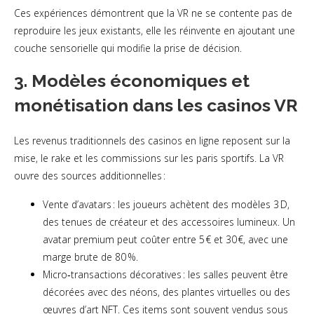
Ces expériences démontrent que la VR ne se contente pas de
reproduire les jeux existants, elle les réinvente en ajoutant une
couche sensorielle qui modifie la prise de décision.
3. Modèles économiques et
monétisation dans les casinos VR
Les revenus traditionnels des casinos en ligne reposent sur la
mise, le rake et les commissions sur les paris sportifs. La VR
ouvre des sources additionnelles :
Vente d’avatars : les joueurs achètent des modèles 3 D,
des tenues de créateur et des accessoires lumineux. Un
avatar premium peut coûter entre 5 € et 30 €, avec une
marge brute de 80 %.
Micro‑transactions décoratives : les salles peuvent être
décorées avec des néons, des plantes virtuelles ou des
œuvres d’art NFT. Ces items sont souvent vendus sous