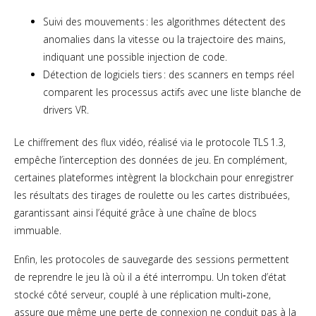
Suivi des mouvements : les algorithmes détectent des
anomalies dans la vitesse ou la trajectoire des mains,
indiquant une possible injection de code.
Détection de logiciels tiers : des scanners en temps réel
comparent les processus actifs avec une liste blanche de
drivers VR.
Le chiffrement des flux vidéo, réalisé via le protocole TLS 1.3,
empêche l’interception des données de jeu. En complément,
certaines plateformes intègrent la blockchain pour enregistrer
les résultats des tirages de roulette ou les cartes distribuées,
garantissant ainsi l’équité grâce à une chaîne de blocs
immuable.
Enfin, les protocoles de sauvegarde des sessions permettent
de reprendre le jeu là où il a été interrompu. Un token d’état
stocké côté serveur, couplé à une réplication multi‑zone,
assure que même une perte de connexion ne conduit pas à la