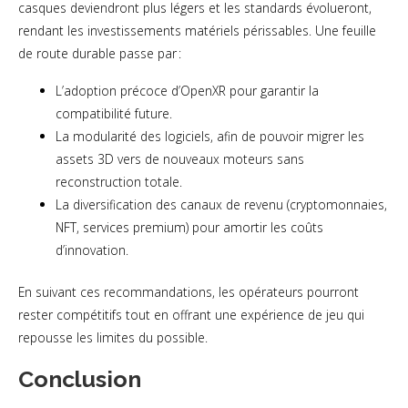
casques deviendront plus légers et les standards évolueront,
rendant les investissements matériels périssables. Une feuille
de route durable passe par :
L’adoption précoce d’OpenXR pour garantir la
compatibilité future.
La modularité des logiciels, afin de pouvoir migrer les
assets 3D vers de nouveaux moteurs sans
reconstruction totale.
La diversification des canaux de revenu (cryptomonnaies,
NFT, services premium) pour amortir les coûts
d’innovation.
En suivant ces recommandations, les opérateurs pourront
rester compétitifs tout en offrant une expérience de jeu qui
repousse les limites du possible.
Conclusion