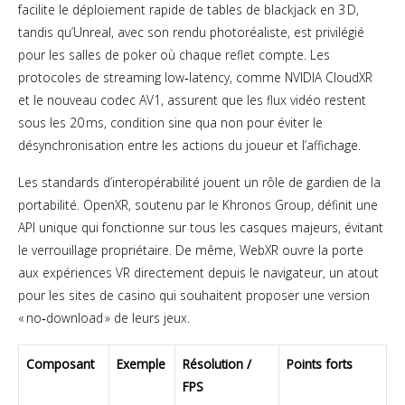
facilite le déploiement rapide de tables de blackjack en 3 D,
tandis qu’Unreal, avec son rendu photoréaliste, est privilégié
pour les salles de poker où chaque reflet compte. Les
protocoles de streaming low‑latency, comme NVIDIA CloudXR
et le nouveau codec AV1, assurent que les flux vidéo restent
sous les 20 ms, condition sine qua non pour éviter le
désynchronisation entre les actions du joueur et l’affichage.
Les standards d’interopérabilité jouent un rôle de gardien de la
portabilité. OpenXR, soutenu par le Khronos Group, définit une
API unique qui fonctionne sur tous les casques majeurs, évitant
le verrouillage propriétaire. De même, WebXR ouvre la porte
aux expériences VR directement depuis le navigateur, un atout
pour les sites de casino qui souhaitent proposer une version
« no‑download » de leurs jeux.
Composant
Exemple
Résolution /
Points forts
FPS