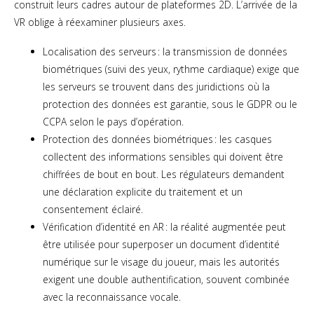
construit leurs cadres autour de plateformes 2D. L’arrivée de la
VR oblige à réexaminer plusieurs axes.
Localisation des serveurs : la transmission de données
biométriques (suivi des yeux, rythme cardiaque) exige que
les serveurs se trouvent dans des juridictions où la
protection des données est garantie, sous le GDPR ou le
CCPA selon le pays d’opération.
Protection des données biométriques : les casques
collectent des informations sensibles qui doivent être
chiffrées de bout en bout. Les régulateurs demandent
une déclaration explicite du traitement et un
consentement éclairé.
Vérification d’identité en AR : la réalité augmentée peut
être utilisée pour superposer un document d’identité
numérique sur le visage du joueur, mais les autorités
exigent une double authentification, souvent combinée
avec la reconnaissance vocale.