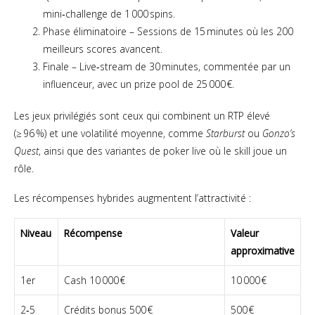
mini‑challenge de 1 000 spins.
Phase éliminatoire – Sessions de 15 minutes où les 200
meilleurs scores avancent.
Finale – Live‑stream de 30 minutes, commentée par un
influenceur, avec un prize pool de 25 000 €.
Les jeux privilégiés sont ceux qui combinent un RTP élevé
(≥ 96 %) et une volatilité moyenne, comme
Starburst
ou
Gonzo’s
Quest
, ainsi que des variantes de poker live où le skill joue un
rôle.
Les récompenses hybrides augmentent l’attractivité :
Niveau
Récompense
Valeur
approximative
1er
Cash 10 000 €
10 000 €
2‑5
Crédits bonus 500 €
500 €