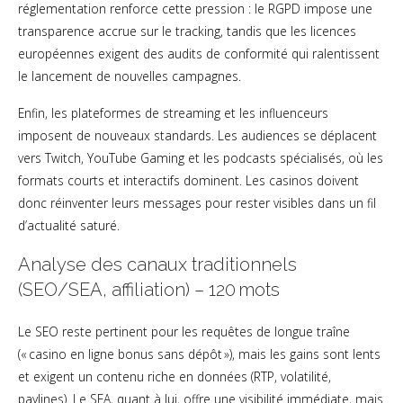
réglementation renforce cette pression : le RGPD impose une
transparence accrue sur le tracking, tandis que les licences
européennes exigent des audits de conformité qui ralentissent
le lancement de nouvelles campagnes.
Enfin, les plateformes de streaming et les influenceurs
imposent de nouveaux standards. Les audiences se déplacent
vers Twitch, YouTube Gaming et les podcasts spécialisés, où les
formats courts et interactifs dominent. Les casinos doivent
donc réinventer leurs messages pour rester visibles dans un fil
d’actualité saturé.
Analyse des canaux traditionnels
(SEO/SEA, affiliation) – 120 mots
Le SEO reste pertinent pour les requêtes de longue traîne
(« casino en ligne bonus sans dépôt »), mais les gains sont lents
et exigent un contenu riche en données (RTP, volatilité,
paylines). Le SEA, quant à lui, offre une visibilité immédiate, mais