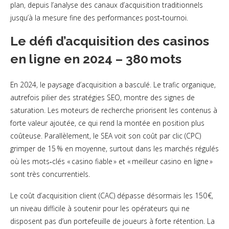
plan, depuis l’analyse des canaux d’acquisition traditionnels
jusqu’à la mesure fine des performances post‑tournoi.
Le défi d’acquisition des casinos
en ligne en 2024 – 380 mots
En 2024, le paysage d’acquisition a basculé. Le trafic organique,
autrefois pilier des stratégies SEO, montre des signes de
saturation. Les moteurs de recherche priorisent les contenus à
forte valeur ajoutée, ce qui rend la montée en position plus
coûteuse. Parallèlement, le SEA voit son coût par clic (CPC)
grimper de 15 % en moyenne, surtout dans les marchés régulés
où les mots‑clés « casino fiable » et « meilleur casino en ligne »
sont très concurrentiels.
Le coût d’acquisition client (CAC) dépasse désormais les 150 €,
un niveau difficile à soutenir pour les opérateurs qui ne
disposent pas d’un portefeuille de joueurs à forte rétention. La