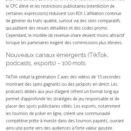
le CPC élevé et les restrictions publicitaires (interdiction de
certaines expressions) réduisent son ROI. L’affiliation continue
de générer du trafic qualifié, surtout via des sites comparatifs
qui publient des revues détaillées et des codes promo.
Cependant, le modèle de revenue‑share devient moins attractif
lorsque les partenaires exigent des commissions plus élevées.
Nouveaux canaux émergents (TikTok,
podcasts, esports) – 100 mots
TikTok séduit la génération Z avec des vidéos de 15 secondes
montrant des spins gagnants ou des jackpots en direct. Les
podcasts dédiés aux jeux d’argent offrent un format long qui
permet d’approfondir les stratégies de jeu responsable et de
placer des spots publicitaires ciblés. Les esports, notamment
les tournois de poker en ligne, créent une communauté
compétitive prête à investir dans des tournois payants, ouvrant
ainsi une porte vers des audiences à forte valeur ajoutée.