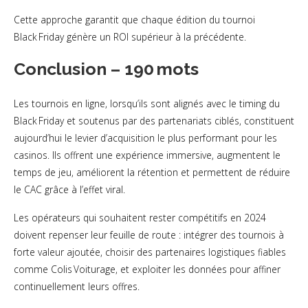
Cette approche garantit que chaque édition du tournoi
Black Friday génère un ROI supérieur à la précédente.
Conclusion – 190 mots
Les tournois en ligne, lorsqu’ils sont alignés avec le timing du
Black Friday et soutenus par des partenariats ciblés, constituent
aujourd’hui le levier d’acquisition le plus performant pour les
casinos. Ils offrent une expérience immersive, augmentent le
temps de jeu, améliorent la rétention et permettent de réduire
le CAC grâce à l’effet viral.
Les opérateurs qui souhaitent rester compétitifs en 2024
doivent repenser leur feuille de route : intégrer des tournois à
forte valeur ajoutée, choisir des partenaires logistiques fiables
comme Colis Voiturage, et exploiter les données pour affiner
continuellement leurs offres.