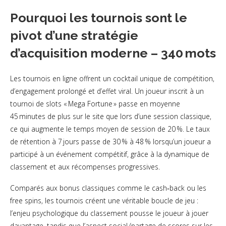
Pourquoi les tournois sont le
pivot d’une stratégie
d’acquisition moderne – 340 mots
Les tournois en ligne offrent un cocktail unique de compétition,
d’engagement prolongé et d’effet viral. Un joueur inscrit à un
tournoi de slots « Mega Fortune » passe en moyenne
45 minutes de plus sur le site que lors d’une session classique,
ce qui augmente le temps moyen de session de 20 %. Le taux
de rétention à 7 jours passe de 30 % à 48 % lorsqu’un joueur a
participé à un événement compétitif, grâce à la dynamique de
classement et aux récompenses progressives.
Comparés aux bonus classiques comme le cash‑back ou les
free spins, les tournois créent une véritable boucle de jeu :
l’enjeu psychologique du classement pousse le joueur à jouer
davantage, tandis que l’aspect social (partage de scores sur les