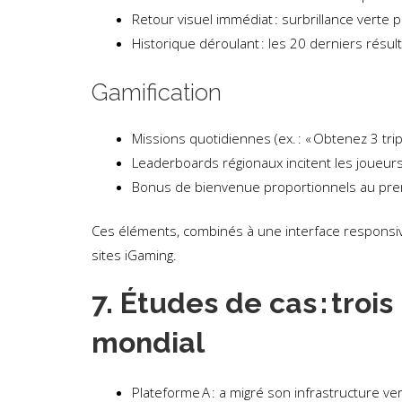
Retour visuel immédiat : surbrillance verte 
Historique déroulant : les 20 derniers résul
Gamification
Missions quotidiennes (ex. : « Obtenez 3 tr
Leaderboards régionaux incitent les joueurs
Bonus de bienvenue proportionnels au premi
Ces éléments, combinés à une interface responsiv
sites iGaming.
7. Études de cas : tro
mondial
Plateforme A : a migré son infrastructure v