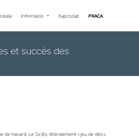
nskála
Információ
Kapcsolat
PRACA
mes et succès des
mes et succès des
e hasard. Le Sic Bo, littéralement « jeu de dés »,