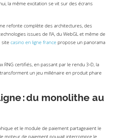
ui, la même excitation se vit sur des écrans
ne refonte complète des architectures, des
technologies issues de l’IA, du WebGL et même de
e site
casino en ligne france
propose un panorama
x RNG certifiés, en passant par le rendu 3‑D, la
transforment un jeu millénaire en produit phare
ligne : du monolithe au
aphique et le module de paiement partageaient le
 le moteur de paiement pouvait interrompre le