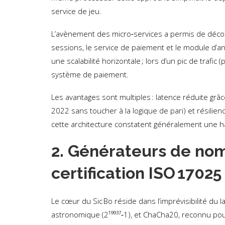
service de jeu.
L’avènement des micro‑services a permis de découp
sessions, le service de paiement et le module d’
une scalabilité horizontale ; lors d’un pic de traf
système de paiement.
Les avantages sont multiples : latence réduite gr
2022 sans toucher à la logique de pari) et résili
cette architecture constatent généralement une h
2. Générateurs de nomb
certification ISO 17025
Le cœur du Sic Bo réside dans l’imprévisibilité d
astronomique (2¹⁹⁹³⁷‑1), et ChaCha20, reconnu pour 