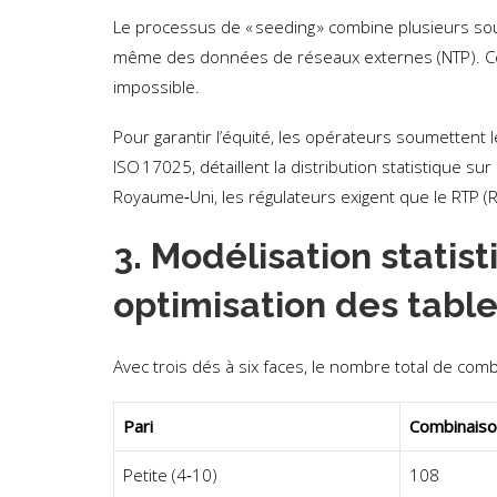
Le processus de « seeding » combine plusieurs so
même des données de réseaux externes (NTP). Ce
impossible.
Pour garantir l’équité, les opérateurs soumettent
ISO 17025, détaillent la distribution statistique s
Royaume‑Uni, les régulateurs exigent que le RTP (R
3. Modélisation statist
optimisation des tabl
Avec trois dés à six faces, le nombre total de com
Pari
Combinaiso
Petite (4‑10)
108