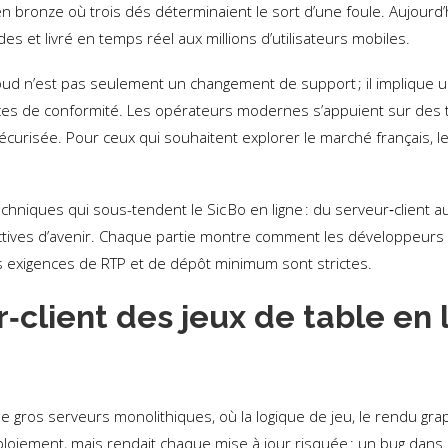
 bronze où trois dés déterminaient le sort d’une foule. Aujourd’h
des et livré en temps réel aux millions d’utilisateurs mobiles.
ud n’est pas seulement un changement de support ; il implique u
nces de conformité. Les opérateurs modernes s’appuient sur des 
sécurisée. Pour ceux qui souhaitent explorer le marché français, l
hniques qui sous-tendent le Sic Bo en ligne : du serveur‑client au
ectives d’avenir. Chaque partie montre comment les développeurs 
exigences de RTP et de dépôt minimum sont strictes.
r‑client des jeux de table en 
de gros serveurs monolithiques, où la logique de jeu, le rendu gr
ploiement, mais rendait chaque mise à jour risquée : un bug dans