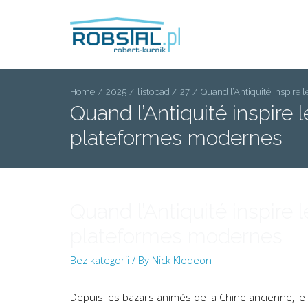
Home
2025
listopad
27
Quand l’Antiquité inspire 
Quand l’Antiquité inspire 
plateformes modernes
Quand l’Antiquité inspire 
plateformes modernes
Bez kategorii
/ By
Nick Klodeon
Depuis les bazars animés de la Chine ancienne, le