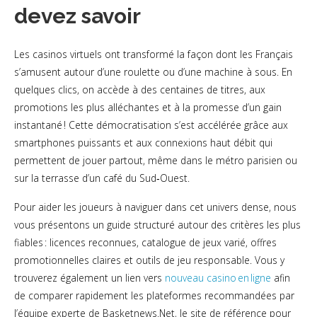
devez savoir
Les casinos virtuels ont transformé la façon dont les Français
s’amusent autour d’une roulette ou d’une machine à sous. En
quelques clics, on accède à des centaines de titres, aux
promotions les plus alléchantes et à la promesse d’un gain
instantané ! Cette démocratisation s’est accélérée grâce aux
smartphones puissants et aux connexions haut débit qui
permettent de jouer partout, même dans le métro parisien ou
sur la terrasse d’un café du Sud‑Ouest.
Pour aider les joueurs à naviguer dans cet univers dense, nous
vous présentons un guide structuré autour des critères les plus
fiables : licences reconnues, catalogue de jeux varié, offres
promotionnelles claires et outils de jeu responsable. Vous y
trouverez également un lien vers
nouveau casino en ligne
afin
de comparer rapidement les plateformes recommandées par
l’équipe experte de Basketnews.Net, le site de référence pour