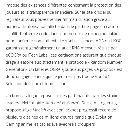
impose des exigences différentes concernant la protection des
joueurs et la transparence financière. Sur le site officiel du
régulateur vous pouvez vérifier l’immatriculation grâce au
numéro d’autorisation affiché dans le pied‑de‑page du casino :
il suffit d’entrer ce code dans leur moteur de recherche public
pour confirmer son authenticité.\n\nLes licences MGA ou UKGC
garantissent généralement un audit RNG mensuel réalisé par
eCOGRA ou iTech Labs ; ces certifications assurent que chaque
tirage aléatoire suit strictement le protocole « Random Number
Generator ». Un label eCOGRA ajouté aux pages « À propos » est
donc un gage sérieux que le jeu n’est pas truqué.\n\n###
Sélection des jeux et fournisseurs
Un bon catalogue repose sur des partenariats avec les studios
leaders : NetEnt offre
Starburst
et
Gonzo’s Quest
, Microgaming
propose
Mega Moolah
avec son jackpot progressif record de
plusieurs dizaines de millions d’euros, tandis que Evolution
Gaming anime les tables live avec vrais croupiers