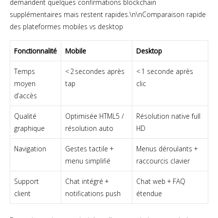
demandent quelques confirmations blockchain
supplémentaires mais restent rapides.\n\nComparaison rapide
des plateformes mobiles vs desktop
Fonctionnalité
Mobile
Desktop
Temps
< 2 secondes après
< 1 seconde après
moyen
tap
clic
d’accès
Qualité
Optimisée HTML5 /
Résolution native full
graphique
résolution auto
HD
Navigation
Gestes tactile +
Menus déroulants +
menu simplifié
raccourcis clavier
Support
Chat intégré +
Chat web + FAQ
client
notifications push
étendue