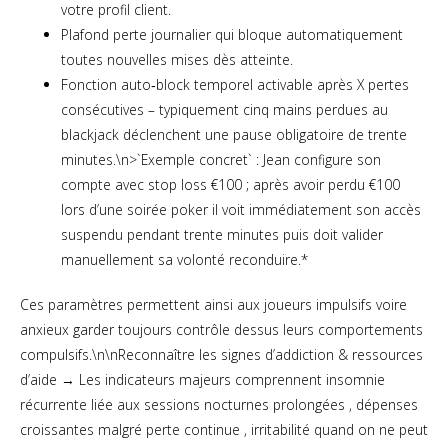
votre profil client.
Plafond perte journalier qui bloque automatiquement
toutes nouvelles mises dès atteinte.
Fonction auto‑block temporel activable après X pertes
consécutives – typiquement cinq mains perdues au
blackjack déclenchent une pause obligatoire de trente
minutes.\n>`Exemple concret` : Jean configure son
compte avec stop loss €100 ; après avoir perdu €100
lors d’une soirée poker il voit immédiatement son accès
suspendu pendant trente minutes puis doit valider
manuellement sa volonté reconduire.*
Ces paramètres permettent ainsi aux joueurs impulsifs voire
anxieux garder toujours contrôle dessus leurs comportements
compulsifs.\n\nReconnaître les signes d’addiction & ressources
d’aide → Les indicateurs majeurs comprennent insomnie
récurrente liée aux sessions nocturnes prolongées , dépenses
croissantes malgré perte continue , irritabilité quand on ne peut