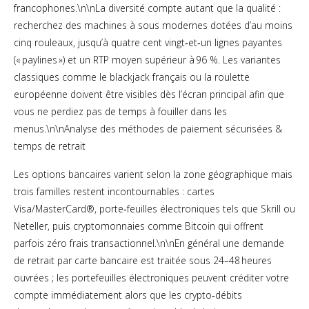
francophones.\n\nLa diversité compte autant que la qualité :
recherchez des machines à sous modernes dotées d’au moins
cinq rouleaux, jusqu’à quatre cent vingt‑et‑un lignes payantes
(« paylines ») et un RTP moyen supérieur à 96 %. Les variantes
classiques comme le blackjack français ou la roulette
européenne doivent être visibles dès l’écran principal afin que
vous ne perdiez pas de temps à fouiller dans les
menus.\n\nAnalyse des méthodes de paiement sécurisées &
temps de retrait
Les options bancaires varient selon la zone géographique mais
trois familles restent incontournables : cartes
Visa/MasterCard®, porte‑feuilles électroniques tels que Skrill ou
Neteller, puis cryptomonnaies comme Bitcoin qui offrent
parfois zéro frais transactionnel.\n\nEn général une demande
de retrait par carte bancaire est traitée sous 24–48 heures
ouvrées ; les portefeuilles électroniques peuvent créditer votre
compte immédiatement alors que les crypto‑débits