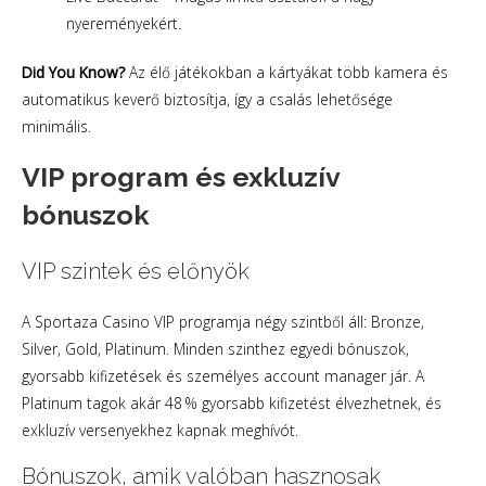
nyereményekért.
Did You Know?
Az élő játékokban a kártyákat több kamera és
automatikus keverő biztosítja, így a csalás lehetősége
minimális.
VIP program és exkluzív
bónuszok
VIP szintek és előnyök
A Sportaza Casino VIP programja négy szintből áll: Bronze,
Silver, Gold, Platinum. Minden szinthez egyedi bónuszok,
gyorsabb kifizetések és személyes account manager jár. A
Platinum tagok akár 48 % gyorsabb kifizetést élvezhetnek, és
exkluzív versenyekhez kapnak meghívót.
Bónuszok, amik valóban hasznosak