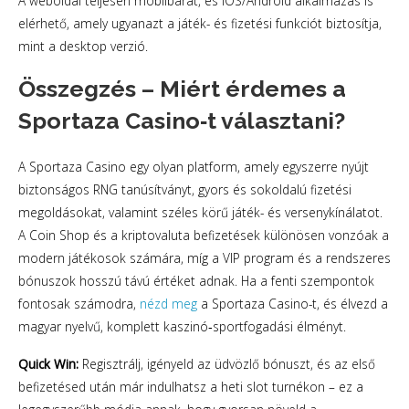
A weboldal teljesen mobilbarát, és iOS/Android alkalmazás is
elérhető, amely ugyanazt a játék- és fizetési funkciót biztosítja,
mint a desktop verzió.
Összegzés – Miért érdemes a
Sportaza Casino‑t választani?
A Sportaza Casino egy olyan platform, amely egyszerre nyújt
biztonságos RNG tanúsítványt, gyors és sokoldalú fizetési
megoldásokat, valamint széles körű játék- és versenykínálatot.
A Coin Shop és a kriptovaluta befizetések különösen vonzóak a
modern játékosok számára, míg a VIP program és a rendszeres
bónuszok hosszú távú értéket adnak. Ha a fenti szempontok
fontosak számodra,
nézd meg
a Sportaza Casino-t, és élvezd a
magyar nyelvű, komplett kaszinó‑sportfogadási élményt.
Quick Win:
Regisztrálj, igényeld az üdvözlő bónuszt, és az első
befizetésed után már indulhatsz a heti slot turnékon – ez a