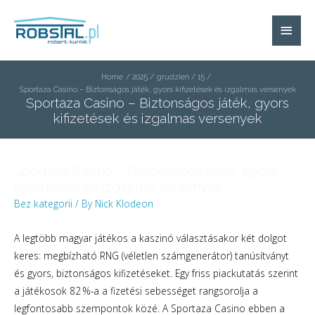
Home
2025
grudzień
15
Sportaza Casino – Biztonságos játék, gyors kifizetések és izgalmas versenyek
Sportaza Casino – Biztonságos játék, gyors
kifizetések és izgalmas versenyek
Sportaza Casino – Biztonságos játék, gyors
kifizetések és izgalmas versenyek
Bez kategorii
/ By
Nick Klodeon
A legtöbb magyar játékos a kaszinó választásakor két dolgot
keres: megbízható RNG (véletlen számgenerátor) tanúsítványt
és gyors, biztonságos kifizetéseket. Egy friss piackutatás szerint
a játékosok 82 %-a a fizetési sebességet rangsorolja a
legfontosabb szempontok közé. A Sportaza Casino ebben a