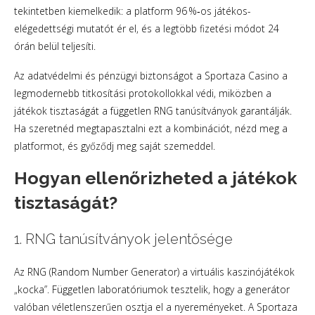
tekintetben kiemelkedik: a platform 96 %‑os játékos-
elégedettségi mutatót ér el, és a legtöbb fizetési módot 24
órán belül teljesíti.
Az adatvédelmi és pénzügyi biztonságot a Sportaza Casino a
legmodernebb titkosítási protokollokkal védi, miközben a
játékok tisztaságát a független RNG tanúsítványok garantálják.
Ha szeretnéd megtapasztalni ezt a kombinációt, nézd meg a
platformot, és győződj meg saját szemeddel.
Hogyan ellenőrizheted a játékok
tisztaságát?
1. RNG tanúsítványok jelentősége
Az RNG (Random Number Generator) a virtuális kaszinójátékok
„kocka”. Független laboratóriumok tesztelik, hogy a generátor
valóban véletlenszerűen osztja el a nyereményeket. A Sportaza