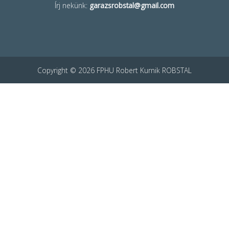
Írj nekünk:
garazsrobstal@gmail.com
Copyright © 2026 FPHU Robert Kurnik ROBSTAL