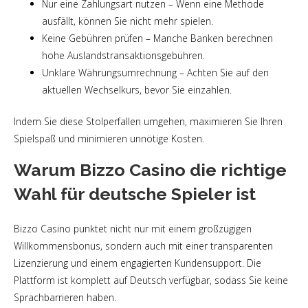
Nur eine Zahlungsart nutzen – Wenn eine Methode
ausfällt, können Sie nicht mehr spielen.
Keine Gebühren prüfen – Manche Banken berechnen
hohe Auslandstransaktionsgebühren.
Unklare Währungsumrechnung – Achten Sie auf den
aktuellen Wechselkurs, bevor Sie einzahlen.
Indem Sie diese Stolperfallen umgehen, maximieren Sie Ihren
Spielspaß und minimieren unnötige Kosten.
Warum Bizzo Casino die richtige
Wahl für deutsche Spieler ist
Bizzo Casino punktet nicht nur mit einem großzügigen
Willkommensbonus, sondern auch mit einer transparenten
Lizenzierung und einem engagierten Kundensupport. Die
Plattform ist komplett auf Deutsch verfügbar, sodass Sie keine
Sprachbarrieren haben.