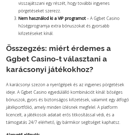
visszajátszani egy részét, hogy további ingyenes
pörgetéseket szerezz.
Nem használod ki a VIP programot
– A Ggbet Casino
hűségprogramja extra bónuszokat és gyorsabb
kifizetéseket kínál.
Összegzés: miért érdemes a
Ggbet Casino-t választani a
karácsonyi játékokhoz?
A karácsonyi szezon a nyerőgépek és az ingyenes pörgetések
ideje. A Ggbet Casino egyedülálló kombinációt kínál: bőséges
bónuszok, gyors és biztonságos kifizetések, valamint egy átfogó
játékportfólió, amely minden ízlésnek megfelel. A platform
licencelt, a játékosok adatait erős titkosítással védi, és a
támogatás 24/7 elérhető, így bármikor segítséget kaphatsz.
Alapvető előnyök: