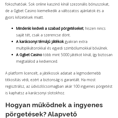
fokozhatóak. Sok online kaszinó kínál szezonális bónuszokat,
de a Ggbet Casino kiemelkedik a változatos ajánlatok és a
gyors kifizetések miatt.
Mindenki kedveli a szabad pörgetéseket
, hiszen nincs
saját tét, csak a szerencse dönt.
A karácsonyi témájú játékok
gyakran extra
multiplikátorokkal és egyedi szimbólumokkal bővülnek.
A Ggbet Casino
több mint 5000 játékot kínál, így biztosan
megtalálod a kedvenced.
A platform licencelt, a játékosok adatait a legmodernebb
titkosítás védi, ezért a biztonság is garantált. Ha most
regisztrálsz, az üdvözlőcsomagban akár 100 ingyenes pörgetést
is kaphatsz a karácsonyi slotokhoz.
Hogyan működnek a ingyenes
pörgetések? Alapvető