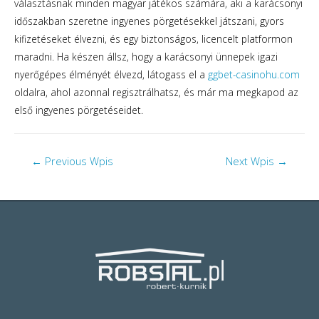
választásnak minden magyar játékos számára, aki a karácsonyi
időszakban szeretne ingyenes pörgetésekkel játszani, gyors
kifizetéseket élvezni, és egy biztonságos, licencelt platformon
maradni. Ha készen állsz, hogy a karácsonyi ünnepek igazi
nyerőgépes élményét élvezd, látogass el a
ggbet-casinohu.com
oldalra, ahol azonnal regisztrálhatsz, és már ma megkapod az
első ingyenes pörgetéseidet.
←
Previous Wpis
Next Wpis
→