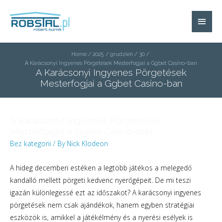
Home
2025
grudzień
30
A Karácsonyi Ingyenes Pörgetések Mesterfogjai a Ggbet Casino-ban
A Karácsonyi Ingyenes Pörgetések
Mesterfogjai a Ggbet Casino-ban
A Karácsonyi Ingyenes Pörgetések
Mesterfogjai a Ggbet Casino-ban
Bez kategorii
/ By
Nick Klodeon
A hideg decemberi estéken a legtöbb játékos a melegedő
kandalló mellett pörgeti kedvenc nyerőgépeit. De mi teszi
igazán különlegessé ezt az időszakot? A karácsonyi ingyenes
pörgetések nem csak ajándékok, hanem egyben stratégiai
eszközök is, amikkel a játékélmény és a nyerési esélyek is