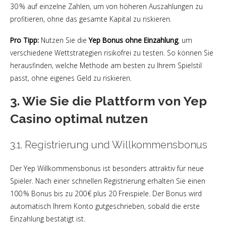
30 % auf einzelne Zahlen, um von höheren Auszahlungen zu
profitieren, ohne das gesamte Kapital zu riskieren.
Pro Tipp:
Nutzen Sie die
Yep Bonus ohne Einzahlung
, um
verschiedene Wettstrategien risikofrei zu testen. So können Sie
herausfinden, welche Methode am besten zu Ihrem Spielstil
passt, ohne eigenes Geld zu riskieren.
3. Wie Sie die Plattform von Yep
Casino optimal nutzen
3.1. Registrierung und Willkommensbonus
Der Yep Willkommensbonus ist besonders attraktiv für neue
Spieler. Nach einer schnellen Registrierung erhalten Sie einen
100 % Bonus bis zu 200 € plus 20 Freispiele. Der Bonus wird
automatisch Ihrem Konto gutgeschrieben, sobald die erste
Einzahlung bestätigt ist.