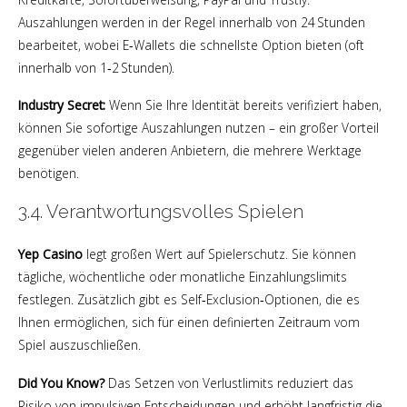
Auszahlungen werden in der Regel innerhalb von 24 Stunden
bearbeitet, wobei E‑Wallets die schnellste Option bieten (oft
innerhalb von 1‑2 Stunden).
Industry Secret:
Wenn Sie Ihre Identität bereits verifiziert haben,
können Sie sofortige Auszahlungen nutzen – ein großer Vorteil
gegenüber vielen anderen Anbietern, die mehrere Werktage
benötigen.
3.4. Verantwortungsvolles Spielen
Yep Casino
legt großen Wert auf Spielerschutz. Sie können
tägliche, wöchentliche oder monatliche Einzahlungslimits
festlegen. Zusätzlich gibt es Self‑Exclusion‑Optionen, die es
Ihnen ermöglichen, sich für einen definierten Zeitraum vom
Spiel auszuschließen.
Did You Know?
Das Setzen von Verlustlimits reduziert das
Risiko von impulsiven Entscheidungen und erhöht langfristig die