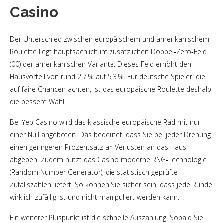
Casino
Der Unterschied zwischen europäischem und amerikanischem
Roulette liegt hauptsächlich im zusätzlichen Doppel‑Zero‑Feld
(00) der amerikanischen Variante. Dieses Feld erhöht den
Hausvorteil von rund 2,7 % auf 5,3 %. Für deutsche Spieler, die
auf faire Chancen achten, ist das europäische Roulette deshalb
die bessere Wahl.
Bei Yep Casino wird das klassische europäische Rad mit nur
einer Null angeboten. Das bedeutet, dass Sie bei jeder Drehung
einen geringeren Prozentsatz an Verlusten an das Haus
abgeben. Zudem nutzt das Casino moderne RNG‑Technologie
(Random Number Generator), die statistisch geprüfte
Zufallszahlen liefert. So können Sie sicher sein, dass jede Runde
wirklich zufällig ist und nicht manipuliert werden kann.
Ein weiterer Pluspunkt ist die schnelle Auszahlung. Sobald Sie