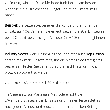
zurückzugewinnen. Diese Methode funktioniert am besten,
wenn Sie ein ausreichendes Budget und keine Einsatzlimits
haben.
Beispiel:
Sie setzen 5 €, verlieren die Runde und erhöhen den
Einsatz auf 10 €. Verlieren Sie erneut, setzen Sie 20 €. Ein Gewinn
bei 20 € deckt die vorherigen Verluste (5 € + 10 €) und bringt Ihnen
5 € Gewinn.
Industry Secret:
Viele Online‑Casinos, darunter auch
Yep Casino
,
setzen maximale Einsatzlimits, um die Martingale‑Strategie zu
begrenzen. Prüfen Sie daher vorab die Tischlimits, um nicht
plötzlich blockiert zu werden.
2.2. Die D’Alembert‑Strategie
Im Gegensatz zur Martingale‑Methode erhöht die
D’Alembert‑Strategie den Einsatz nur um einen festen Betrag
nach jedem Verlust und reduziert ihn um denselben Betrag