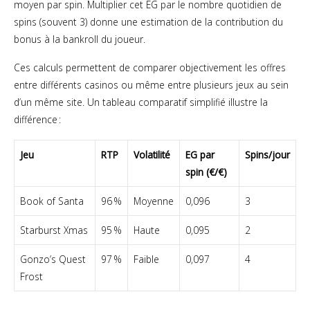
moyen par spin. Multiplier cet EG par le nombre quotidien de
spins (souvent 3) donne une estimation de la contribution du
bonus à la bankroll du joueur.
Ces calculs permettent de comparer objectivement les offres
entre différents casinos ou même entre plusieurs jeux au sein
d’un même site. Un tableau comparatif simplifié illustre la
différence :
Jeu
RTP
Volatilité
EG par
Spins/jour
spin (€/€)
Book of Santa
96 %
Moyenne
0,096
3
Starburst Xmas
95 %
Haute
0,095
2
Gonzo’s Quest
97 %
Faible
0,097
4
Frost