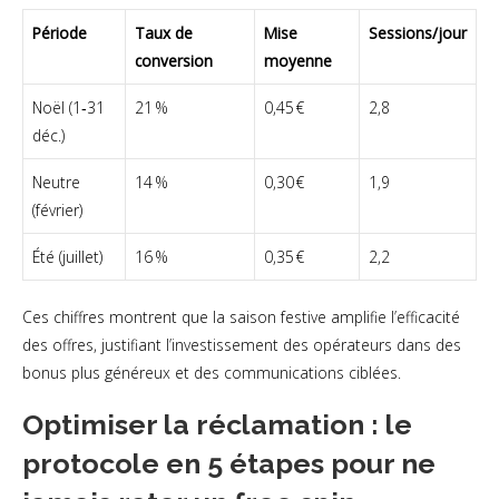
Période
Taux de
Mise
Sessions/jour
conversion
moyenne
Noël (1‑31
21 %
0,45 €
2,8
déc.)
Neutre
14 %
0,30 €
1,9
(février)
Été (juillet)
16 %
0,35 €
2,2
Ces chiffres montrent que la saison festive amplifie l’efficacité
des offres, justifiant l’investissement des opérateurs dans des
bonus plus généreux et des communications ciblées.
Optimiser la réclamation : le
protocole en 5 étapes pour ne