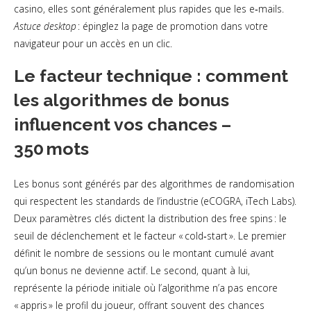
casino, elles sont généralement plus rapides que les e‑mails.
Astuce desktop
: épinglez la page de promotion dans votre
navigateur pour un accès en un clic.
Le facteur technique : comment
les algorithmes de bonus
influencent vos chances –
350 mots
Les bonus sont générés par des algorithmes de randomisation
qui respectent les standards de l’industrie (eCOGRA, iTech Labs).
Deux paramètres clés dictent la distribution des free spins : le
seuil de déclenchement et le facteur « cold‑start ». Le premier
définit le nombre de sessions ou le montant cumulé avant
qu’un bonus ne devienne actif. Le second, quant à lui,
représente la période initiale où l’algorithme n’a pas encore
« appris » le profil du joueur, offrant souvent des chances