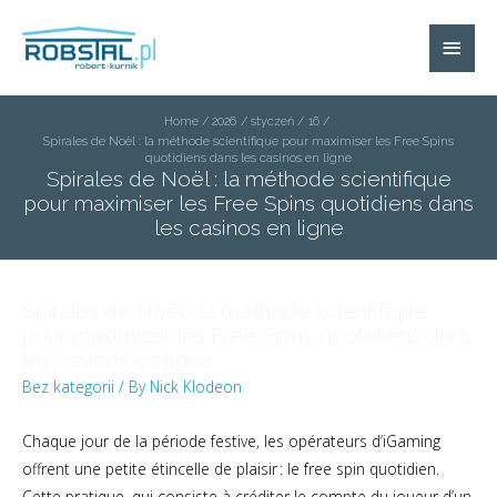
Home
2026
styczeń
16
Spirales de Noël : la méthode scientifique pour maximiser les Free Spins
quotidiens dans les casinos en ligne
Spirales de Noël : la méthode scientifique
pour maximiser les Free Spins quotidiens dans
les casinos en ligne
Spirales de Noël : la méthode scientifique
pour maximiser les Free Spins quotidiens dans
les casinos en ligne
Bez kategorii
/ By
Nick Klodeon
Chaque jour de la période festive, les opérateurs d’iGaming
offrent une petite étincelle de plaisir : le free spin quotidien.
Cette pratique, qui consiste à créditer le compte du joueur d’un