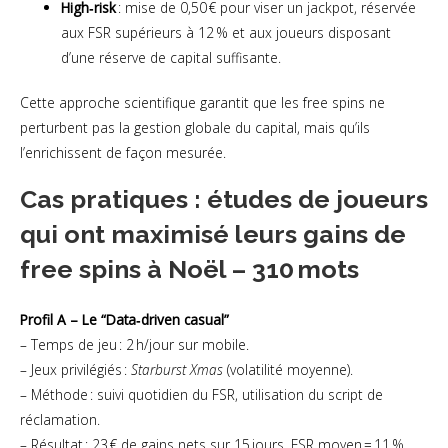
High‑risk
: mise de 0,50 € pour viser un jackpot, réservée
aux FSR supérieurs à 12 % et aux joueurs disposant
d’une réserve de capital suffisante.
Cette approche scientifique garantit que les free spins ne
perturbent pas la gestion globale du capital, mais qu’ils
l’enrichissent de façon mesurée.
Cas pratiques : études de joueurs
qui ont maximisé leurs gains de
free spins à Noël – 310 mots
Profil A – Le “Data‑driven casual”
– Temps de jeu : 2 h/jour sur mobile.
– Jeux privilégiés :
Starburst Xmas
(volatilité moyenne).
– Méthode : suivi quotidien du FSR, utilisation du script de
réclamation.
– Résultat : 23 € de gains nets sur 15 jours, FSR moyen = 11 %.