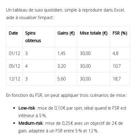
Un tableau de suivi quotidien, simple à reproduire dans Excel,
aide à visualiser l’impact :
Date
Spins
Gains (€)
Mise totale (€)
FSR (%)
obtenus
01/12
3
1,45
30,00
4,8
05/12
4
3,20
30,00
10,7
12/12
3
5,60
30,00
18,7
En fonction du FSR, on peut appliquer trois scénarios de mise :
Low‑risk
: mise de 0,10 € par spin, idéal quand le FSR est
inférieur à 5 %.
Medium‑risk
: mise de 0,25 € avec un objectif de 2 € de
gain, adaptée à un FSR entre 5 % et 12 %.