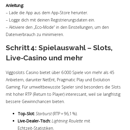
Anleitung:
– Lade die App aus dem App‑Store herunter.
– Logge dich mit deinen Registrierungsdaten ein.
– Aktiviere den „Eco‑Mode“ in den Einstellungen, um den
Datenverbrauch zu minimieren.
Schritt 4: Spielauswahl – Slots,
Live‑Casino und mehr
Viggoslots Casino bietet über 6 000 Spiele von mehr als 45
Anbietern, darunter NetEnt, Pragmatic Play und Evolution
Gaming. Für umweltbewusste Spieler sind besonders die Slots
mit hoher RTP (Return to Player) interessant, weil sie langfristig
bessere Gewinnchancen bieten.
Top‑Slot:
Starburst
(RTP = 96,1 %).
Live‑Dealer‑Tisch:
Lightning Roulette
mit
Echtzeit‑Statistiken.