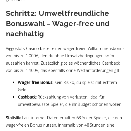
Schritt 2: Umweltfreundliche
Bonuswahl – Wager‑free und
nachhaltig
Viggoslots Casino bietet einen wager‑freien Willkommensbonus
von bis zu 1 000 €, den du ohne Umsatzbedingungen sofort
auszahlen kannst. Zusätzlich gibt es wöchentliches Cashback
von bis zu 1 400 €, das ebenfalls ohne Wettanforderungen gilt.
Wager‑free Bonus:
Kein Risiko, du spielst mit echtem
Geld.
Cashback:
Rückzahlung von Verlusten, ideal für
umweltbewusste Spieler, die ihr Budget schonen wollen.
Statistik:
Laut interner Daten erhalten 68 % der Spieler, die den
wager‑freien Bonus nutzen, innerhalb von 48 Stunden eine