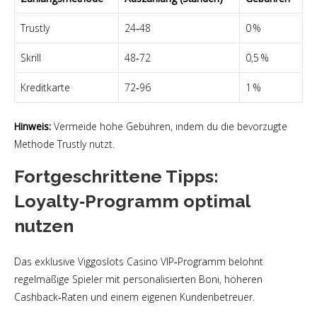
Trustly
24‑48
0 %
Skrill
48‑72
0,5 %
Kreditkarte
72‑96
1 %
Hinweis:
Vermeide hohe Gebühren, indem du die bevorzugte
Methode Trustly nutzt.
Fortgeschrittene Tipps:
Loyalty‑Programm optimal
nutzen
Das exklusive Viggoslots Casino VIP‑Programm belohnt
regelmäßige Spieler mit personalisierten Boni, höheren
Cashback‑Raten und einem eigenen Kundenbetreuer.