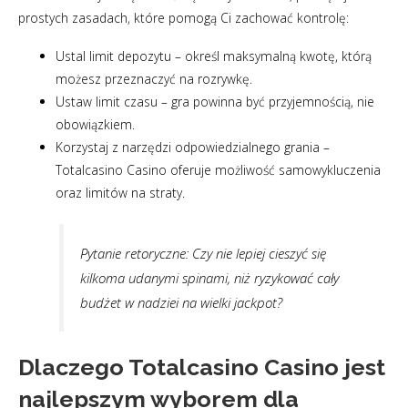
prostych zasadach, które pomogą Ci zachować kontrolę:
Ustal limit depozytu – określ maksymalną kwotę, którą
możesz przeznaczyć na rozrywkę.
Ustaw limit czasu – gra powinna być przyjemnością, nie
obowiązkiem.
Korzystaj z narzędzi odpowiedzialnego grania –
Totalcasino Casino oferuje możliwość samowykluczenia
oraz limitów na straty.
Pytanie retoryczne: Czy nie lepiej cieszyć się
kilkoma udanymi spinami, niż ryzykować cały
budżet w nadziei na wielki jackpot?
Dlaczego Totalcasino Casino jest
najlepszym wyborem dla