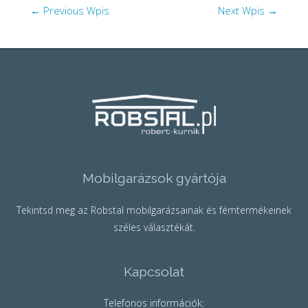
←
Previous Wpis
Next Wpis
→
Mobilgarázsok gyártója
Tekintsd meg az Robstal mobilgarázsainak és fémtermékeinek
széles választékát.
Kapcsolat
Telefonos információk: