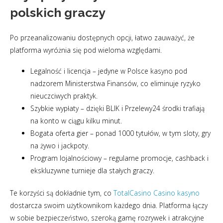
polskich graczy
Po przeanalizowaniu dostępnych opcji, łatwo zauważyć, że
platforma wyróżnia się pod wieloma względami.
Legalność i licencja – jedyne w Polsce kasyno pod
nadzorem Ministerstwa Finansów, co eliminuje ryzyko
nieuczciwych praktyk.
Szybkie wypłaty – dzięki BLIK i Przelewy24 środki trafiają
na konto w ciągu kilku minut.
Bogata oferta gier – ponad 1000 tytułów, w tym sloty, gry
na żywo i jackpoty.
Program lojalnościowy – regularne promocje, cashback i
ekskluzywne turnieje dla stałych graczy.
Te korzyści są dokładnie tym, co
TotalCasino Casino kasyno
dostarcza swoim użytkownikom każdego dnia. Platforma łączy
w sobie bezpieczeństwo, szeroką gamę rozrywek i atrakcyjne