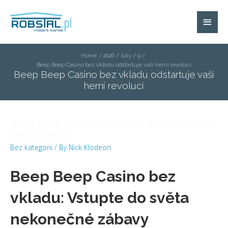
Home
2026
luty
9
Beep Beep Casino bez vkladu odstartuje vaši herní revoluci
Beep Beep Casino bez vkladu odstartuje vaši
herní revoluci
Beep Beep Casino bez vkladu odstartuje vaši
herní revoluci
Bez kategorii
/ By
Nick Klodeon
Beep Beep Casino bez
vkladu: Vstupte do světa
nekonečné zábavy