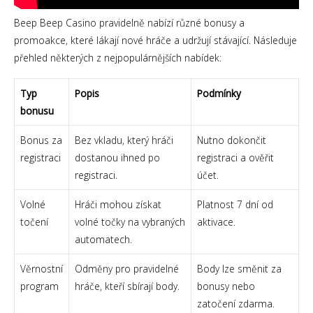
Beep Beep Casino pravidelně nabízí různé bonusy a
promoakce, které lákají nové hráče a udržují stávající. Následuje
přehled některých z nejpopulárnějších nabídek:
Typ
Popis
Podmínky
bonusu
Bonus za
Bez vkladu, který hráči
Nutno dokončit
registraci
dostanou ihned po
registraci a ověřit
registraci.
účet.
Volné
Hráči mohou získat
Platnost 7 dní od
točení
volné točky na vybraných
aktivace.
automatech.
Věrnostní
Odměny pro pravidelné
Body lze směnit za
program
hráče, kteří sbírají body.
bonusy nebo
zatočení zdarma.