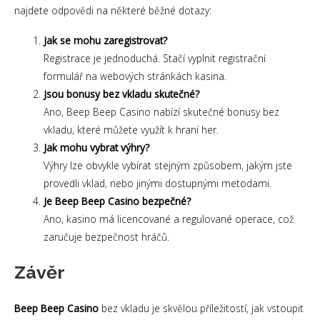
najdete odpovědi na některé běžné dotazy:
Jak se mohu zaregistrovat?
Registrace je jednoduchá. Stačí vyplnit registrační
formulář na webových stránkách kasina.
Jsou bonusy bez vkladu skutečné?
Ano, Beep Beep Casino nabízí skutečné bonusy bez
vkladu, které můžete využít k hraní her.
Jak mohu vybrat výhry?
Výhry lze obvykle vybírat stejným způsobem, jakým jste
provedli vklad, nebo jinými dostupnými metodami.
Je Beep Beep Casino bezpečné?
Ano, kasino má licencované a regulované operace, což
zaručuje bezpečnost hráčů.
Závěr
Beep Beep Casino
bez vkladu je skvělou příležitostí, jak vstoupit