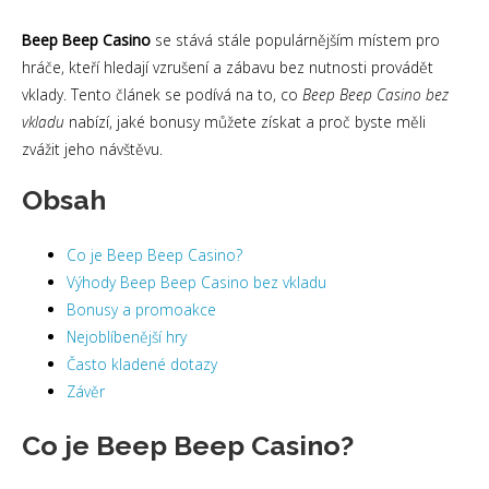
Beep Beep Casino
se stává stále populárnějším místem pro
hráče, kteří hledají vzrušení a zábavu bez nutnosti provádět
vklady. Tento článek se podívá na to, co
Beep Beep Casino bez
vkladu
nabízí, jaké bonusy můžete získat a proč byste měli
zvážit jeho návštěvu.
Obsah
Co je Beep Beep Casino?
Výhody Beep Beep Casino bez vkladu
Bonusy a promoakce
Nejoblíbenější hry
Často kladené dotazy
Závěr
Co je Beep Beep Casino?