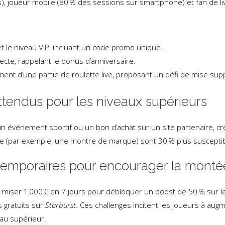
is), joueur mobile (80 % des sessions sur smartphone) et fan de li
t le niveau VIP, incluant un code promo unique.
ecte, rappelant le bonus d’anniversaire.
ent d’une partie de roulette live, proposant un défi de mise sup
inattendus pour les niveaux supérieurs
n événement sportif ou un bon d’achat sur un site partenaire, cré
 (par exemple, une montre de marque) sont 30 % plus susceptible
s temporaires pour encourager la mont
: miser 1 000 € en 7 jours pour débloquer un boost de 50 % sur le
s gratuits sur
Starburst
. Ces challenges incitent les joueurs à augm
eau supérieur.