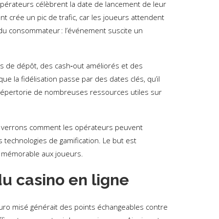
opérateurs célèbrent la date de lancement de leur
crée un pic de trafic, car les joueurs attendent
e du consommateur : l’événement suscite un
us de dépôt, des cash‑out améliorés et des
la fidélisation passe par des dates clés, qu’il
i répertorie de nombreuses ressources utiles sur
Nous verrons comment les opérateurs peuvent
s technologies de gamification. Le but est
ce mémorable aux joueurs.
du casino en ligne
uro misé générait des points échangeables contre