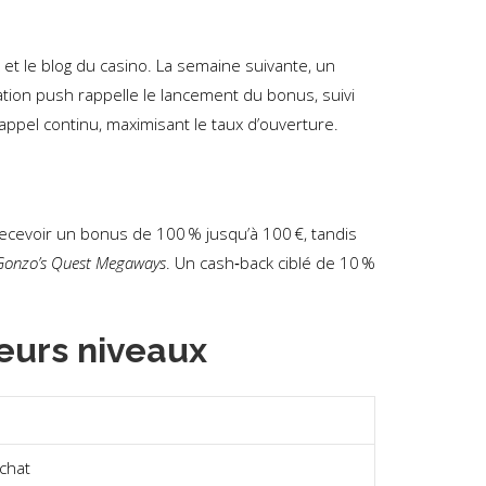
et le blog du casino. La semaine suivante, un
ation push rappelle le lancement du bonus, suivi
appel continu, maximisant le taux d’ouverture.
recevoir un bonus de 100 % jusqu’à 100 €, tandis
Gonzo’s Quest Megaways
. Un cash‑back ciblé de 10 %
ieurs niveaux
chat