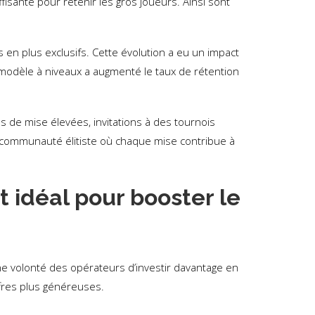
fisante pour retenir les gros joueurs. Ainsi sont
en plus exclusifs. Cette évolution a eu un impact
 modèle à niveaux a augmenté le taux de rétention
 de mise élevées, invitations à des tournois
ne communauté élitiste où chaque mise contribue à
t idéal pour booster le
 une volonté des opérateurs d’investir davantage en
ffres plus généreuses.