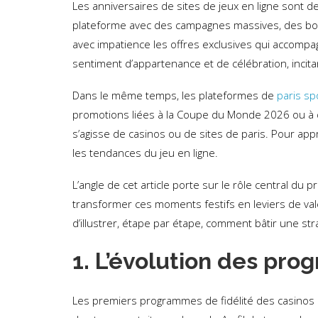
Les anniversaires de sites de jeux en ligne sont 
plateforme avec des campagnes massives, des bonu
avec impatience les offres exclusives qui accompa
sentiment d’appartenance et de célébration, incita
Dans le même temps, les plateformes de
paris spo
promotions liées à la Coupe du Monde 2026 ou à de
s’agisse de casinos ou de sites de paris. Pour ap
les tendances du jeu en ligne.
L’angle de cet article porte sur le rôle central d
transformer ces moments festifs en leviers de valeu
d’illustrer, étape par étape, comment bâtir une s
1. L’évolution des pro
Les premiers programmes de fidélité des casinos 