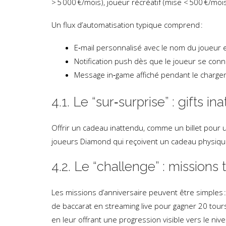
> 5 000 €/mois), joueur récréatif (mise < 500 €/mo
Un flux d’automatisation typique comprend :
E‑mail personnalisé avec le nom du joueur e
Notification push dès que le joueur se conn
Message in‑game affiché pendant le chargem
4.1. Le “sur‑surprise” : gifts 
Offrir un cadeau inattendu, comme un billet pour u
joueurs Diamond qui reçoivent un cadeau physique
4.2. Le “challenge” : mission
Les missions d’anniversaire peuvent être simples 
de baccarat en streaming live pour gagner 20 tour
en leur offrant une progression visible vers le niv