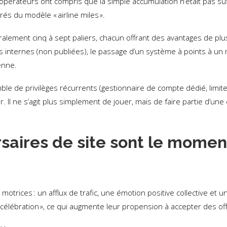
 opérateurs ont compris que la simple accumulation n’était pas suf
és du modèle « airline miles ».
lement cinq à sept paliers, chacun offrant des avantages de plus 
s internes (non publiées), le passage d’un système à points à un
enne.
e de privilèges récurrents (gestionnaire de compte dédié, limites
. Il ne s’agit plus simplement de jouer, mais de faire partie d’u
rsaires de site sont le momen
motrices : un afflux de trafic, une émotion positive collective et
e « célébration », ce qui augmente leur propension à accepter des o