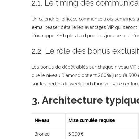
2.1. Le timing des communica
Un calendrier efficace commence trois semaines av
e‑mail teaser détaille les avantages VIP qui seron
d’un rappel 48 h plus tard pour les joueurs qui n’
2.2. Le rôle des bonus exclusi
Les bonus de dépôt ciblés sur chaque niveau VIP s
que le niveau Diamond obtient 200 % jusqu’à 500 € 
sur les pertes du week‑end d’anniversaire renforc
3. Architecture typiq
Niveau
Mise cumulée requise
Bronze
5 000 €