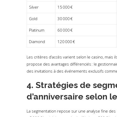
Silver
15 000 €
Gold
30 000 €
Platinum
60 000 €
Diamond
120 000 €
Les critères d’accès varient selon le casino, mais
propose des avantages différenciés : le gestionna
des invitations à des événements exclusifs comme
4. Stratégies de segme
d’anniversaire selon l
La segmentation repose sur une analyse fine des 