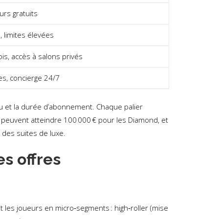
rs gratuits
 limites élevées
is, accès à salons privés
s, concierge 24/7
jeu et la durée d’abonnement. Chaque palier
i peuvent atteindre 100 000 € pour les Diamond, et
des suites de luxe.
s offres
les joueurs en micro‑segments : high‑roller (mise