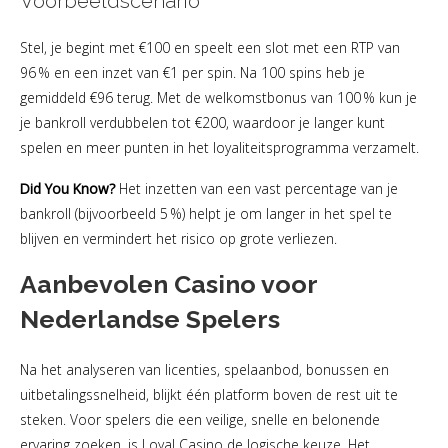
Voorbeeldscenario
Stel, je begint met €100 en speelt een slot met een RTP van
96 % en een inzet van €1 per spin. Na 100 spins heb je
gemiddeld €96 terug. Met de welkomstbonus van 100 % kun je
je bankroll verdubbelen tot €200, waardoor je langer kunt
spelen en meer punten in het loyaliteitsprogramma verzamelt.
Did You Know?
Het inzetten van een vast percentage van je
bankroll (bijvoorbeeld 5 %) helpt je om langer in het spel te
blijven en vermindert het risico op grote verliezen.
Aanbevolen Casino voor
Nederlandse Spelers
Na het analyseren van licenties, spelaanbod, bonussen en
uitbetalingssnelheid, blijkt één platform boven de rest uit te
steken. Voor spelers die een veilige, snelle en belonende
ervaring zoeken, is Loyal Casino de logische keuze. Het