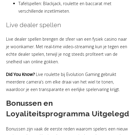
Tafelspellen: Blackjack, roulette en baccarat met
verschillende inzetlimieten.
Live dealer spellen
Live dealer spellen brengen de sfeer van een fysiek casino naar
je woonkamer. Met real‑time video‑streaming kun je tegen een
echte dealer spelen, terwijl je nog steeds profiteert van de
snelheid van online gokken.
Did You Know?
Live roulette bij Evolution Gaming gebruikt
meerdere camera’s om elke draai van het wiel te tonen,
waardoor je een transparante en eerlijke spelervaring krijgt.
Bonussen en
Loyaliteitsprogramma Uitgelegd
Bonussen zijn vaak de eerste reden waarom spelers een nieuw